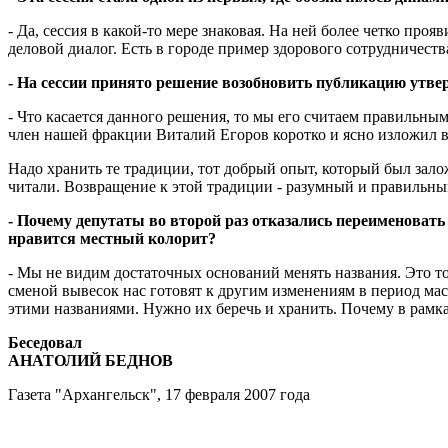
- Да, сессия в какой-то мере знаковая. На ней более четко пр
деловой диалог. Есть в городе пример здорового сотрудничест
- На сессии принято решение возобновить публикацию утве
- Что касается данного решения, то мы его считаем правильны
член нашей фракции Виталий Егоров коротко и ясно изложил в
Надо хранить те традиции, тот добрый опыт, который был за
читали. Возвращение к этой традиции - разумный и правильны
- Почему депутаты во второй раз отказались переименовать
нравится местный колорит?
- Мы не видим достаточных оснований менять названия. Это то
сменой вывесок нас готовят к другим изменениям в период ма
этими названиями. Нужно их беречь и хранить. Почему в рам
Беседовал
АНАТОЛИЙ БЕДНОВ
Газета "Архангельск", 17 февраля 2007 года