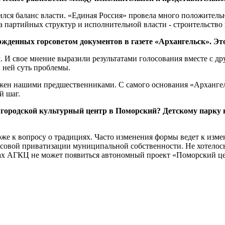
оявился баланс власти. «Единая Россия» провела много положите
ва партийных структур и исполнительной власти - строительств
ржденных горсоветом документов в газете «Архангельск». Эт
м. И свое мнение выразили результатами голосования вместе с д
 ней суть проблемы.
ложен нашими предшественниками. С самого основания «Арханге
й шаг.
 городской культурный центр в Поморский? Детскому парку н
же к вопросу о традициях. Часто изменения формы ведет к измен
ссовой приватизации муниципальной собственности. Не хотелос
ках АГКЦ не может появиться автономный проект «Поморский це