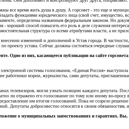
делены. Они дополняют и контролируют друг друга, поправляют.
лжны все время жить душа в душу. А горсовет - это еще и муни
бладать функциями юридического лица (свой счет, имущество, 
гламенте, определены названным федеральным законом. Но докум
я - хороший способ повысить его роль в деле служения интерес
мостоятельная структура со всеми атрибутами власти, а не прил
о внесении изменений и дополнений в Устав города. В частност
по проекту устава. Сейчас должны состояться очередные слушан
те. Одно из них, касающееся публикации на сайте горсовета 
ии электронной системы голосования, «Единая Россия« выступила
ие работники мэрии, журналисты, сами депутаты, приглашенные 
ранах телевизоров, могли узнать позицию каждого депутата. Пос
кватно ли отражено его голосование по тому или иному во-просу
доставление им итогов голосований. Пока не созрело решение п
ний. Депутаты добросовестно относятся к своим обязанностям, 
оложение о муниципальных заимствованиях и гарантиях. Вы, 