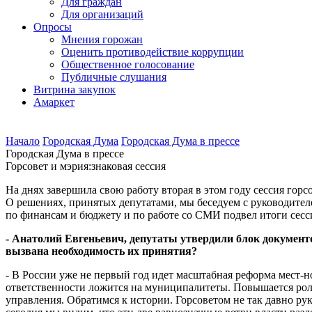
Для граждан
Для организаций
Опросы
Мнения горожан
Оценить противодействие коррупции
Общественное голосование
Публичные слушания
Витрина закупок
Амаркет
Начало
Городская Дума
Городская Дума в прессе
Городская Дума в прессе
Горсовет и мэрия:знаковая сессия
На днях завершила свою работу вторая в этом году сессия горсо
О решениях, принятых депутатами, мы беседуем с руководите
по финансам и бюджету и по работе со СМИ подвел итоги сесс
- Анатолий Евгеньевич, депутаты утвердили блок документ
вызвана необходимость их принятия?
- В России уже не первый год идет масштабная реформа мест-н
ответственности ложится на муниципалитеты. Повышается роль
управления. Обратимся к истории. Горсоветом не так давно ру