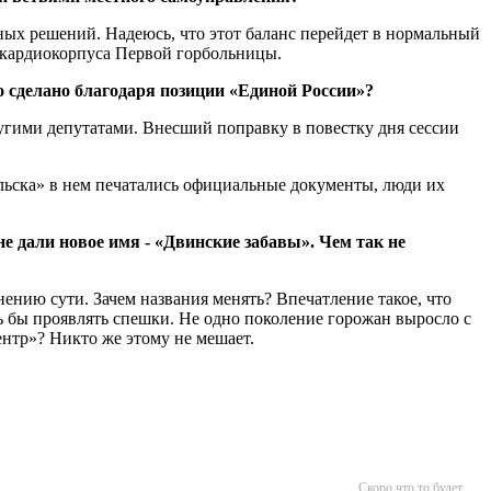
льных решений. Надеюсь, что этот баланс перейдет в нормальный
о кардиокорпуса Первой горбольницы.
о сделано благодаря позиции «Единой России»?
ругими депутатами. Внесший поправку в повестку дня сессии
льска» в нем печатались официальные документы, люди их
е дали новое имя - «Двинские забавы». Чем так не
ению сути. Зачем названия менять? Впечатление такое, что
ь бы проявлять спешки. Не одно поколение горожан выросло с
нтр»? Никто же этому не мешает.
Скоро что то будет...