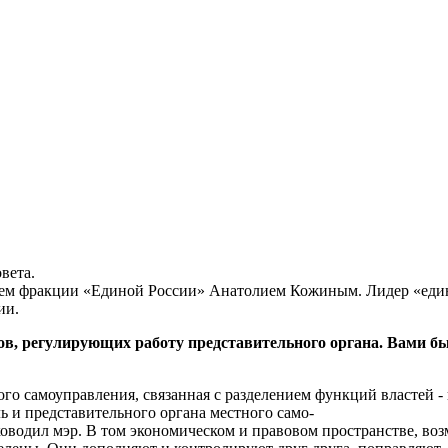
вета.
лем фракции «Единой России» Анатолием Кожиным. Лидер «един
ии.
ов, регулирующих работу представительного органа. Вами бы
ого самоуправления, связанная с разделением функций властей -
 и представительного органа местного само-
ководил мэр. В том экономическом и правовом пространстве, воз