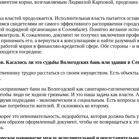
ментом мэрии, возглавляемым Людмилой Карповой, проделана бол
а властей продолжается. Исполнительная власть пытается остави
вимся свидетелями не самого эффективного распоряжения город
отой подрядной организации в Соломбале). Понятно желание исп
 контроль. К сожалению, документ не получил заключения профи
ринимать его, а вернуться к консультациям и найти разумный 
 работой мэрии в финансово-кредитной сфере. Обе стороны - и 
аходится посредине.
. Касалось ли это судьбы Вологодских бань или здания в Се
ственнику трудно расстаться со своим имуществом. Есть объек
.
воспринимает бани на Вологодской как санитарно-гигиенический 
тобы люди не ходили грязными. И это наша задача как власти. А
 двумя подходами - экономическим и социальным. Есть вопросы 
ные потребности жителей. Я склоняюсь ко второму.
корее это невнимательность, недоработка, которая должна быть
им образом оформленный документ, чтобы не возвращаться к это
ь.
амическое равновесие между исполнительной и представитель