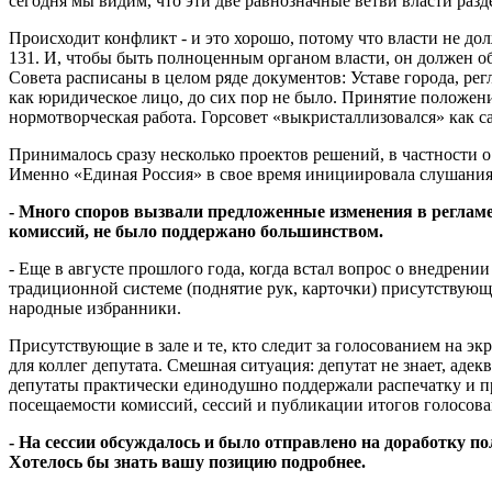
сегодня мы видим, что эти две равнозначные ветви власти раз
Происходит конфликт - и это хорошо, потому что власти не до
131. И, чтобы быть полноценным органом власти, он должен о
Совета расписаны в целом ряде документов: Уставе города, ре
как юридическое лицо, до сих пор не было. Принятие положени
нормотворческая работа. Горсовет «выкристаллизовался» как са
Принималось сразу несколько проектов решений, в частности 
Именно «Единая Россия» в свое время инициировала слушания 
- Много споров вызвали предложенные изменения в регламен
комиссий, не было поддержано большинством.
- Еще в августе прошлого года, когда встал вопрос о внедрен
традиционной системе (поднятие рук, карточки) присутствующ
народные избранники.
Присутствующие в зале и те, кто следит за голосованием на эк
для коллег депутата. Смешная ситуация: депутат не знает, аде
депутаты практически единодушно поддержали распечатку и пре
посещаемости комиссий, сессий и публикации итогов голосова
- На сессии обсуждалось и было отправлено на доработку п
Хотелось бы знать вашу позицию подробнее.