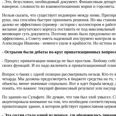
- Это, безусловно, необходимый документ. Финансовым департа
наверное, сложности во взаимоотношениях мэрии и горсовета.
Нельзя сказать, что существует недоверие между ними. Притирк
руки, она способна быстрее принимать решения. Но мы стано
далеко не эффективно (пример - история с коллектором и раб
желание депутатского корпуса поставить ее под максимальный
меняющие суть документа. Поэтому мною было предложено не п
эффективно, а Совету иметь надежный инструмент контроля за
Александра Иванова - немного ушли в крайности. Но истина н
- Острыми были дебаты во-круг приватизационных вопросов
- Процесс приватизации никогда не был простым. Любому соб
своих функций. И их надо включить в приватизационный план
Вопрос о банях с одной позиции рассматривать нельзя. Кто-то 
чехарда. Мы должны предусмотреть в бюджете средства на то, ч
объекты, менее значимые социально. Вот и идет борьба между
понять, что важнее: текущий финансовый результат или насущ
По зданию на Сульфате. Не думаю, что там был злой умысел. С
акцентировала внимание на том, что необходим соответствующ
приватизации здание, в котором действует православная церков
- Эта сессия стала одной из первых, где обозначилось дин