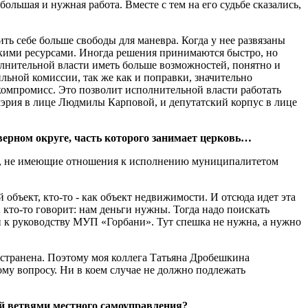
ьшая и нужная работа. Вместе с тем на его судьбе сказались,
ть себе больше свободы для маневра. Когда у нее развязаны
скими ресурсами. Иногда решения принимаются быстро, но
олнительной власти иметь больше возможностей, понятно и
льной комиссии, так же как и поправки, значительно
компромисс. Это позволит исполнительной власти работать
мэрия в лице Людмилы Карповой, и депутатский корпус в лице
верном округе, часть которого занимает церковь…
ты, не имеющие отношения к исполнению муниципалитетом
объект, кто-то - как объект недвижимости. И отсюда идет эта
 кто-то говорит: нам деньги нужны. Тогда надо поискать
и к руководству МУП «Горбани». Тут спешка не нужна, а нужно
 устранена. Поэтому моя коллега Татьяна Дробешкина
му вопросу. Ни в коем случае не должно подлежать
ной ветвями местного самоуправления?