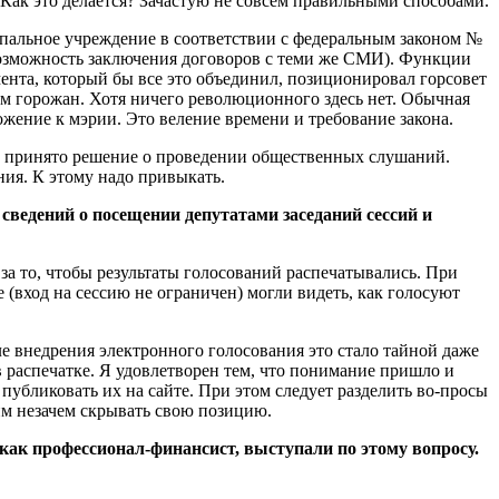
 Как это делается? Зачастую не совсем правильными способами.
ципальное учреждение в соответствии с федеральным законом №
возможность заключения договоров с теми же СМИ). Функции
ента, который бы все это объединил, позиционировал горсовет
ам горожан. Хотя ничего революционного здесь нет. Обычная
ожение к мэрии. Это веление времени и требование закона.
и, принято решение о проведении общественных слушаний.
ия. К этому надо привыкать.
сведений о посещении депутатами заседаний сессий и
 за то, чтобы результаты голосований распечатывались. При
(вход на сессию не ограничен) могли видеть, как голосуют
ле внедрения электронного голосования это стало тайной даже
 в распечатке. Я удовлетворен тем, что понимание пришло и
убликовать их на сайте. При этом следует разделить во-просы
им незачем скрывать свою позицию.
как профессионал-финансист, выступали по этому вопросу.