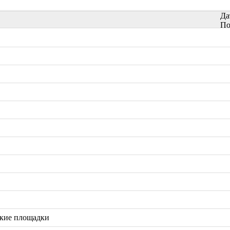
Да
По
ские площадки