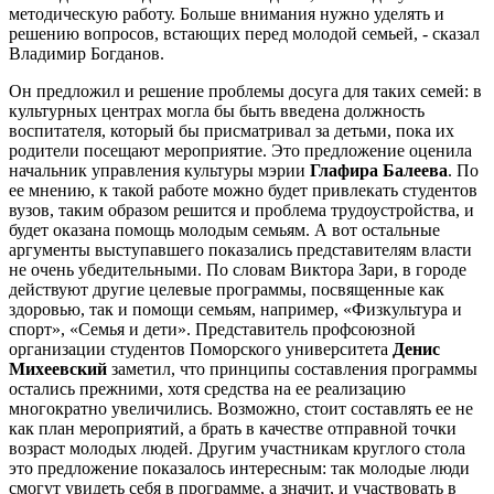
методическую работу. Больше внимания нужно уделять и
решению вопросов, встающих перед молодой семьей, - сказал
Владимир Богданов.
Он предложил и решение проблемы досуга для таких семей: в
культурных центрах могла бы быть введена должность
воспитателя, который бы присматривал за детьми, пока их
родители посещают мероприятие. Это предложение оценила
начальник управления культуры мэрии
Глафира Балеева
. По
ее мнению, к такой работе можно будет привлекать студентов
вузов, таким образом решится и проблема трудоустройства, и
будет оказана помощь молодым семьям. А вот остальные
аргументы выступавшего показались представителям власти
не очень убедительными. По словам Виктора Зари, в городе
действуют другие целевые программы, посвященные как
здоровью, так и помощи семьям, например, «Физкультура и
спорт», «Семья и дети». Представитель профсоюзной
организации студентов Поморского университета
Денис
Михеевский
заметил, что принципы составления программы
остались прежними, хотя средства на ее реализацию
многократно увеличились. Возможно, стоит составлять ее не
как план мероприятий, а брать в качестве отправной точки
возраст молодых людей. Другим участникам круглого стола
это предложение показалось интересным: так молодые люди
смогут увидеть себя в программе, а значит, и участвовать в