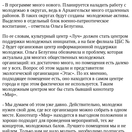
- В программе много нового. Планируется наладить работу с
молодежью в округах, ведь в Архангельске много отдаленных
районов. В таких округах будут созданы молодежные активы.
Выделено в отдельный блок военно-патриотическое
воспитание, - отметила Ольга Белугина.
По ее словам, культурный центр «Луч» должен стать центром
поддержки молодежных инициатив, а на базе филиала ЦБС №
2 будет организован центр информационной поддержки
молодежи. Ольга Белугина обозначила и проблему, которая
актуальна для многих общественных молодежных
организаций: их достаточно много, но помещения есть далеко
не у всех. Вопрос об этом задали и представители
экологической организации «Этас». По их мнению,
подходящее помещение есть, оно находится в самом центре
города и при этом фактически не используется. Таким
молодежным центром мог бы стать бывший кинотеатр
«Мир».
- Мы думаем об этом уже давно. Действительно, молодежи
нужен свой дом, где все организации можно собрать в одном
месте. Кинотеатр «Мир» находится в выгодном положении и
хорошо подходит для проведения мероприятий, тех же
концертов, молодежных балов. Лучшего помещения мы и не
найдем. Только нам не надо молчать, необходимо подписать