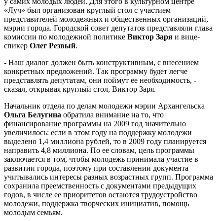
у самих молодых людей. Для этого в культурном центре
«Луч» был организован круглый стол с участием
представителей молодежных и общественных организаций,
мэрии города. Городской совет депутатов представляли глава
комиссии по молодежной политике
Виктор Заря
и вице-
спикер
Олег Резвый
.
- Наш диалог должен быть конструктивным, с внесением
конкретных предложений. Так программу будет легче
представлять депутатам, они поймут ее необходимость, -
сказал, открывая круглый стол, Виктор Заря.
Начальник отдела по делам молодежи мэрии Архангельска
Ольга Белугина
обратила внимание на то, что
финансирование программы на 2009 год значительно
увеличилось: если в этом году на поддержку молодежи
выделено 1,4 миллиона рублей, то в 2009 году планируется
направить 4,8 миллиона. По ее словам, цель программы
заключается в том, чтобы молодежь принимала участие в
развитии города, поэтому при составлении документа
учитывались интересы разных возрастных групп. Программа
сохранила преемственность с документами предыдущих
годов, в числе ее приоритетов остаются трудоустройство
молодежи, поддержка творческих инициатив, помощь
молодым семьям.