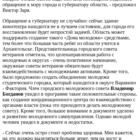
обращение к мэру города и губернатору области, - предложил
Виктор Заря.
Обращение к губернатору не случайно: сейчас здание
кинотеатра находится не в лучшем состоянии, для города его
восстановление будет непростой задачей. Область может
поддержать создание такого «Дома молодежи» средствами,
тем более что большая часть ребят из области учится в
Архангельске. Представительница городского совета
ветеранов отметила, что целенаправленная работа с
молодежью в округах - очень позитивное начинание,
окружные советы ветеранов обязательно будут
взаимодействовать с молодежными активами. Кроме того,
было предложено создать объединение молодежи
студенческого городка, который находится в округе Варавино
- Фактория. Член городского молодежного совета
Владимир
Богданов
увидел в программе такие положительные стороны,
как создание координационного центра по взаимодействию с
органами власти (пока это приходится делать молодежному
совету). Кроме того, большое внимание в документе уделено
и развитию молодежного самоуправления. Однако молодой
человек увидел в документе и недостатки.
- Сейчас очень остро стоит проблема здоровья. Мне кажется,
на это должно выделяться больше денег, чем на досуг и