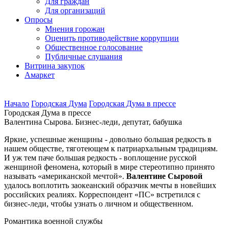
Для граждан
Для организаций
Опросы
Мнения горожан
Оценить противодействие коррупции
Общественное голосование
Публичные слушания
Витрина закупок
Амаркет
Начало
Городская Дума
Городская Дума в прессе
Городская Дума в прессе
Валентина Сырова. Бизнес-леди, депутат, бабушка
Яркие, успешные женщины - довольно большая редкость в
нашем обществе, тяготеющем к патриархальным традициям.
И уж тем паче большая редкость - воплощение русской
женщиной феномена, который в мире стереотипно принято
называть «американской мечтой».
Валентине Сыровой
удалось воплотить заокеанский образчик мечты в новейших
российских реалиях. Корреспондент «ПС» встретился с
бизнес-леди, чтобы узнать о личном и общественном.
Романтика военной службы