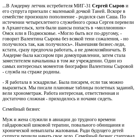
...В Амдерму летчик истребителя МИГ-31
Сергей Сыров
и
его супруга приехали с маленькой дочкой Таней. Вскоре в
семействе произошло пополнение - родился сын Саша. По
истечении четырехлетнего служебного срока Сергея перевели
в Архангельск, хотя были шансы попасть в «миллионник»
Омск или в Подмосковье. «Могло быть все по-другому, -
говорит Валентина Сырова без всякой тени сожаления, - но
получилось так, как получилось». Нынешняя бизнес-леди,
кстати, сразу предпочла работать, а не домохозяйничать. В
Амдерме была кассиром при домоуправлении, затем стала
заместителем начальника в том же учреждении. Один из
самых интересных моментов биографии Валентины Сыровой
- служба на страже родины.
- Я работала в эскадрилье. Была писарем, если так можно
выразиться. Мы писали плановые таблицы полетных заданий,
вели хронометраж. Работа интересная, ответственная и
достаточно сложная - приходилось и ночами сидеть.
Семейный бизнес
Муж и жена служили в авиации до трудного времени
гайдаровской шоковой терапии, повального обнищания и
хронической невыплаты жалованья. Ради будущего детей
супруги решили начать свое дело. Семейный бизнес стартовал