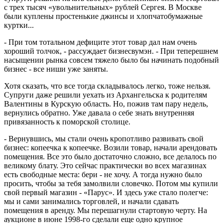
с трех тысяч «увольнительных» рублей Сергея. В Москве
были куплены простенькие джинсы и хлопчатобумажные
куртки...
- При том тотальном дефиците этот товар дал нам очень
хороший толчок, - рассуждает бизнесвумэн. - При теперешнем
насыщении рынка совсем тяжело было бы начинать подобный
бизнес - все ниши уже заняты.
Хотя сказать, что все тогда складывалось легко, тоже нельзя.
Супруги даже решили уехать из Архангельска к родителям
Валентины в Курскую область. Но, пожив там пару недель,
вернулись обратно. Уже давала о себе знать внутренняя
привязанность к поморской столице.
- Вернувшись, мы стали очень кропотливо развивать свой
бизнес: копеечка к копеечке. Возили товар, начали арендовать
помещения. Все это было достаточно сложно, все делалось по
великому блату. Это сейчас практически во всех магазинах
есть свободные места: бери - не хочу. А тогда нужно было
просить, чтобы за тебя замолвили словечко. Потом мы купили
свой первый магазин - «Парус». И здесь уже стало полегче:
мы и сами занимались торговлей, и начали сдавать
помещения в аренду. Мы перешагнули стартовую черту. На
аукционе в июне 1998-го сделали еще одно крупное