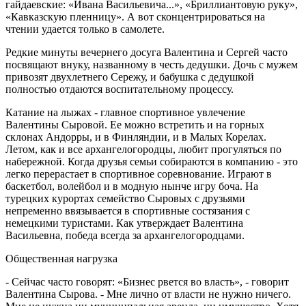
гайдаевские: «Ивана Васильевича...», «Бриллиантовую руку»,
«Кавказскую пленницу». А вот сконцентрироваться на
чтении удается только в самолете.
Редкие минуты вечернего досуга Валентина и Сергей часто
посвящают внуку, названному в честь дедушки. Дочь с мужем
привозят двухлетнего Сережу, и бабушка с дедушкой
полностью отдаются воспитательному процессу.
Катание на лыжах - главное спортивное увлечение
Валентины Сыровой. Ее можно встретить и на горных
склонах Андорры, и в Финляндии, и в Малых Корелах.
Летом, как и все архангелогородцы, любит прогуляться по
набережной. Когда друзья семьи собираются в компанию - это
легко перерастает в спортивное соревнование. Играют в
баскетбол, волейбол и в модную нынче игру боча. На
турецких курортах семейство Сыровых с друзьями
непременно ввязывается в спортивные состязания с
немецкими туристами. Как утверждает Валентина
Васильевна, победа всегда за архангелогородцами.
Общественная нагрузка
- Сейчас часто говорят: «Бизнес рвется во власть», - говорит
Валентина Сырова. - Мне лично от власти не нужно ничего.