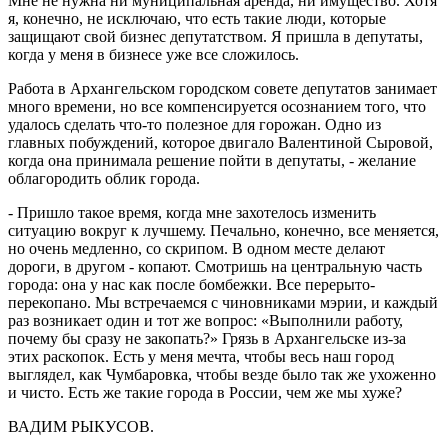
Мне не нужна ни муниципальная аренда, ни имущество. Хотя
я, конечно, не исключаю, что есть такие люди, которые
защищают свой бизнес депутатством. Я пришла в депутаты,
когда у меня в бизнесе уже все сложилось.
Работа в Архангельском городском совете депутатов занимает
много времени, но все компенсируется осознанием того, что
удалось сделать что-то полезное для горожан. Одно из
главных побуждений, которое двигало Валентиной Сыровой,
когда она принимала решение пойти в депутаты, - желание
облагородить облик города.
- Пришло такое время, когда мне захотелось изменить
ситуацию вокруг к лучшему. Печально, конечно, все меняется,
но очень медленно, со скрипом. В одном месте делают
дороги, в другом - копают. Смотришь на центральную часть
города: она у нас как после бомбежки. Все перерыто-
перекопано. Мы встречаемся с чиновниками мэрии, и каждый
раз возникает один и тот же вопрос: «Выполнили работу,
почему бы сразу не закопать?» Грязь в Архангельске из-за
этих раскопок. Есть у меня мечта, чтобы весь наш город
выглядел, как Чумбаровка, чтобы везде было так же ухоженно
и чисто. Есть же такие города в России, чем же мы хуже?
ВАДИМ РЫКУСОВ.