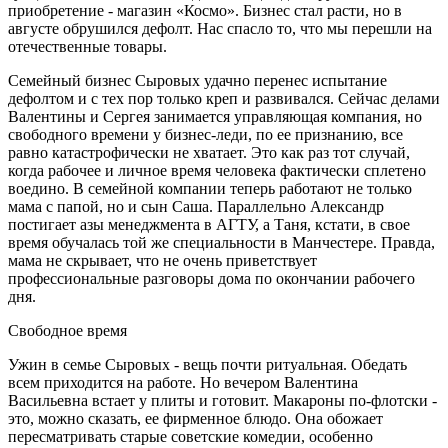
приобретение - магазин «Космо». Бизнес стал расти, но в
августе обрушился дефолт. Нас спасло то, что мы перешли на
отечественные товары.
Семейный бизнес Сыровых удачно перенес испытание
дефолтом и с тех пор только креп и развивался. Сейчас делами
Валентины и Сергея занимается управляющая компания, но
свободного времени у бизнес-леди, по ее признанию, все
равно катастрофически не хватает. Это как раз тот случай,
когда рабочее и личное время человека фактически сплетено
воедино. В семейной компании теперь работают не только
мама с папой, но и сын Саша. Параллельно Александр
постигает азы менеджмента в АГТУ, а Таня, кстати, в свое
время обучалась той же специальности в Манчестере. Правда,
мама не скрывает, что не очень приветствует
профессиональные разговоры дома по окончании рабочего
дня.
Свободное время
Ужин в семье Сыровых - вещь почти ритуальная. Обедать
всем приходится на работе. Но вечером Валентина
Васильевна встает у плиты и готовит. Макароны по-флотски -
это, можно сказать, ее фирменное блюдо. Она обожает
пересматривать старые советские комедии, особенно