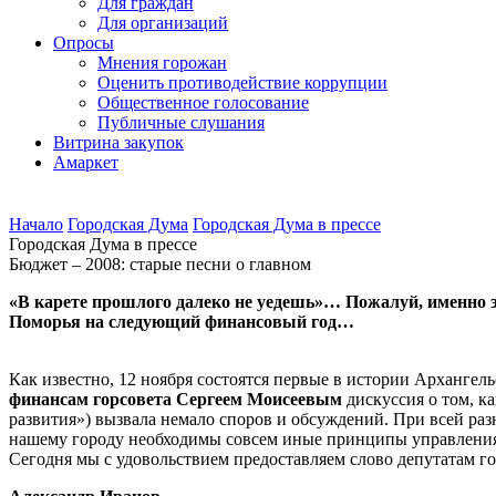
Для граждан
Для организаций
Опросы
Мнения горожан
Оценить противодействие коррупции
Общественное голосование
Публичные слушания
Витрина закупок
Амаркет
Начало
Городская Дума
Городская Дума в прессе
Городская Дума в прессе
Бюджет – 2008: старые песни о главном
«В карете прошлого далеко не уедешь»… Пожалуй, именно э
Поморья на следующий финансовый год…
Как известно, 12 ноября состоятся первые в истории Арханге
финансам горсовета Сергеем Моисеевым
дискуссия о том, 
развития») вызвала немало споров и обсуждений. При всей разн
нашему городу необходимы совсем иные принципы управлен
Сегодня мы с удовольствием предоставляем слово депутатам 