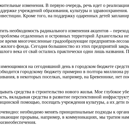
ложительные изменения. В первую очередь, речь идет о реализа
ддержке учреждений образования, культуры и здравоохранения. 
инвестиции. Кроме того, на поддержку одаренных детей заплани
метить необходимость радикального изменения акцентов – перех
е проблемы отдаленных и островных территорий Архангельска 
свое время многочисленные градообразующие предприятия-лесоз
 жилого фонда. Сегодня большинство из этих предприятий закр
рошлого века от свай остались практически одни лишь названия.
 имеющимися на сегодняшний день в городском бюджете средств
обходится городскому бюджету примерно в полтора миллиона руб
вания, в некоторых поселках, например, на Бревеннике, нет пос
дывать средства в строительство нового жилья. Мое глубокое уб
ть, вкладывая средства в развитие перспективной инфраструкт
едицинской помощью, посещать учреждения культуры, а их дети 
очевидно: необходимо менять принципиальные подходы к органи
озникающие прорывы, например, в коммуникациях, мы тратим нам
жизнеобеспечения.