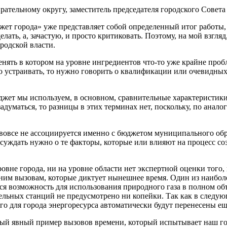
рательному округу, заместитель председателя городского Совета
жет города» уже представляет собой определенный итог работы, 
елать, а, зачастую, и просто критиковать. Поэтому, на мой взгляд
родской власти.
ять в котором на уровне ингредиентов что-то уже крайне пробл
бо устраивать, то нужно говорить о квалификации или очевидных
жет мы используем, в основном, сравнительные характеристики
уматься, то разницы в этих терминах нет, поскольку, по анало
 вовсе не ассоциируется именно с бюджетом муниципального обра
уждать нужно о те факторы, которые или влияют на процесс соз
уровне города, ни на уровне области нет экспертной оценки тог
ним вызовам, которые диктует нынешнее время. Один из наибол
тся возможность для использования природного газа в полном об
ельных станций не предусмотрено ни копейки. Так как в следую
го для города энергоресурса автоматически будут перенесены е
ый явный пример вызовов времени, который испытывает наш горо