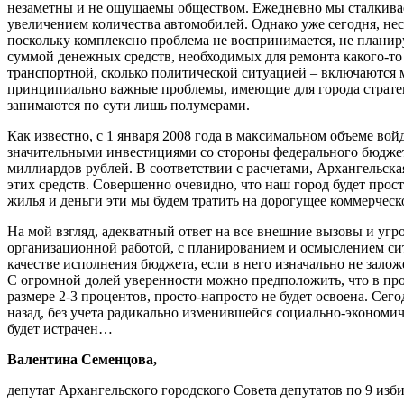
незаметны и не ощущаемы обществом. Ежедневно мы сталкиваем
увеличением количества автомобилей. Однако уже сегодня, нес
поскольку комплексно проблема не воспринимается, не планир
суммой денежных средств, необходимых для ремонта какого-то 
транспортной, сколько политической ситуацией – включаются м
принципиально важные проблемы, имеющие для города стратеги
занимаются по сути лишь полумерами.
Как известно, с 1 января 2008 года в максимальном объеме в
значительными инвестициями со стороны федерального бюджета.
миллиардов рублей. В соответствии с расчетами, Архангельская
этих средств. Совершенно очевидно, что наш город будет прост
жилья и деньги эти мы будем тратить на дорогущее коммерческ
На мой взгляд, адекватный ответ на все внешние вызовы и уг
организационной работой, с планированием и осмыслением сит
качестве исполнения бюджета, если в него изначально не залож
С огромной долей уверенности можно предположить, что в про
размере 2-3 процентов, просто-напросто не будет освоена. Се
назад, без учета радикально изменившейся социально-экономич
будет истрачен…
Валентина Семенцова,
депутат Архангельского городского Совета депутатов по 9 изб