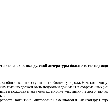
ти слова классика русской литературы больше всего подходя
льска общественные слушания по бюджету города. Начатая в мин
каким именно должен быть подобный документ в современных у
ице в подходах и аргументах, многие участники первого, заочно
ия…
горсовета Валентине Викторовне Семенцовой и Александру Петр