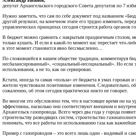
Александр Иванов,
депутат Архангельского городского Совета депутатов по 7 изби
Нужно заметить, что сам по себе документ под названием «Бюд
другой результат, на конечном этапе его трудно изменить, перед
управленческих принципах сегодня строится работа органов го
В бюджет можно сравнить с накрытым праздничным столом, мен
только кушать. И если в какой-то момент нас перестает что-ли
в этот момент становится явно бессмысленно…
По сложившейся в нашем обществе традиции, комментируя бюд
несбалансированный», «социальный-несоциальный». Но если зад
использования, а не то, как он сервирован.
Кстати, иногда та самая «польза» от бюджета в умах горожан и
жители чувствовали позитивные изменения. Следовательно, обс
сожалению, об этом сегодня практически никто не говорит.
Во многом это обусловлено тем, что в настоящее время ни на 
эффективны, насколько они соответствуют внешним и внутрен
Архангельск газопровода. Всего через два года у города появи
строительству разводящих систем, строительство газонаполнит
понимать, что все работы по использованию газа как важнейше
Пример с газопроводом – это всего лишь один - видимый и сам