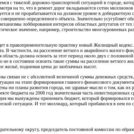
ся с тяжелой дорожно-транспортной ситуацией в городе, котора
мотря на то, что в ремонт дорог вкладываются сотни миллионов
уется и не прорабатывается на должном уровне в добюджетную с
совершенно определенного объекта. Значительно усугубляет общ
еханизмы лоббирования интересов областных депутатов от тех и
ческое значение, например, строительство многоуровневых раз
ойдет в правоприменительную практику новый Жилищный кодекс. 
 В частности, на расселение ветхого и аварийного жилого фонда
 область должна освоить за этот период около двух с половиной
о не в состоянии освоить такие суммы на расселение ветхого жил
ое жильё, поднимая цены до заоблачных высот.
розы связан не с абсолютной величиной суммы денежных средст
уации на этапе формирования главного финансового документа 
ены ни планы развития города, ни здравые мысли о том, как их 
екте бюджета на 2008 год значительная часть инвестиционных 
годня мы вынуждены принимать бюджет, который формировался по
еской ситуации. И тот миллиард, который прибавился в нем по 
ирательному округу, председатель постоянной комиссии по обра