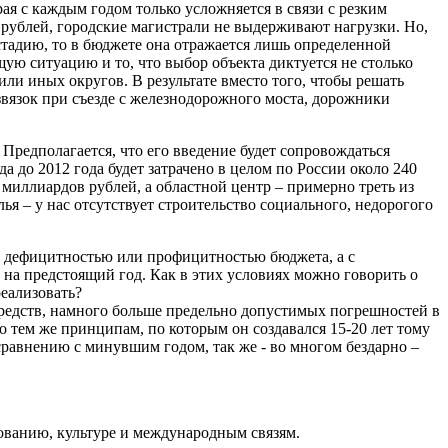
я с каждым годом только усложняется в связи с резким
 рублей, городские магистрали не выдерживают нагрузки. Но,
тадию, то в бюджете она отражается лишь определенной
ую ситуацию и то, что выбор объекта диктуется не столько
ли иных округов. В результате вместо того, чтобы решать
вязок при съезде с железнодорожного моста, дорожники
Предполагается, что его введение будет сопровождаться
 до 2012 года будет затрачено в целом по России около 240
 миллиардов рублей, а областной центр – примерно треть из
ья – у нас отсутствует строительство социального, недорогого
в, дефицитностью или профицитностью бюджета, а с
на предстоящий год. Как в этих условиях можно говорить о
реализовать?
средств, намного больше предельно допустимых погрешностей в
 тем же принципам, по которым он создавался 15-20 лет тому
сравнению с минувшим годом, так же - во многом бездарно –
зованию, культуре и международным связям.