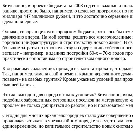
Безусловно, в проекте бюджета на 2008 год есть важные и по
раньше просто не было, например, о целевых программах по по
миллиард 447 миллионов рублей, и это достаточно серьезные 
сделано впервые.
Однако, говоря в целом о городском бюджете, хотелось бы от
движению вперед. На мой взгляд, решить все многочисленны
городской инфраструктуры и строительству нового жилья. В 
большие затраты по строительству и содержанию собственного
ветшает – например, в зданиях постройки 60-х – 70-х годов п
практически сопоставима со строительством одного нового.
К огромному сожалению, приходится констатировать, что даже
Так, например, замена свай и ремонт крыши деревянного дома 
поведет» на слабых грунтах? Кроме ужасных условий для прожи
бывшей бани…
Что же выгодно для города в таких условиях? Безусловно, вкла
подобных заброшенных островных поселков на материковую час
проблем не только добираться до работы, но и пользоваться м
Сегодня для многих архангелогородцев стало уже совершенно 
продолжая затыкать в чрезвычайном порядке то тут, то там в
единовременное, но капитальное строительство новых систем 