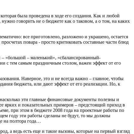
которая была проведена в ходе его создания. Как и любой
, нужно говорить не о бюджете как о таковом, а о том, на каких
ематично: все приготовлено, разложено и украшено, остается
 просчетах повара - просто критиковать составные части блюд
 – «большой – маленький», «сбалансированный-
гии с тем самым праздничным столом, важен эффект от его
зования. Наверное, это и не всегда важно – главное, чтобы
дания бюджета, или дают эффект от его реализации. Но, к
о, насколько эти главные финансовые документы полезны и
ее ярких и показательных примеров – предстоящий приход в
ъеме, при этом в бюджете 2008 года на проектные работы по
щем году эти работы сделаны не будут, то мы должны
ще на полтора года…
д, а ведь есть еще и такие вызовы, которые на первый взгляд