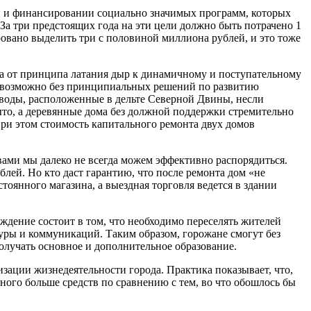
ции и финансировании социально значимых программ, которых
За три предстоящих года на эти цели должно быть потрачено 1
ровано выделить три с половиной миллиона рублей, и это тоже
ода от принципа латания дыр к динамичному и поступательному
невозможно без принципиальных решений по развитию
аводы, расположенные в дельте Северной Двины, несли
ыто, а деревянные дома без должной поддержки стремительно
 При этом стоимость капитального ремонта двух домов
ами мы далеко не всегда можем эффективно распорядиться.
лей. Но кто даст гарантию, что после ремонта дом «не
тоянного магазина, а выездная торговля ведется в здании
еждение состоит в том, что необходимо переселять жителей
уры и коммуникаций. Таким образом, горожане смогут без
получать основное и дополнительное образование.
зации жизнедеятельности города. Практика показывает, что,
ного больше средств по сравнению с тем, во что обошлось бы