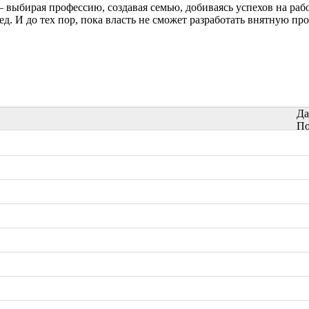
 выбирая профессию, создавая семью, добиваясь успехов на рабо
д. И до тех пор, пока власть не сможет разработать внятную пр
Да
По