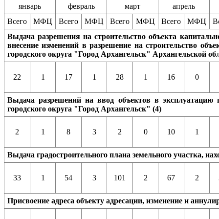
январь
февраль
март
апрель
Всего
МФЦ
Всего
МФЦ
Всего
МФЦ
Всего
МФЦ
В
Выдача разрешения на строительство объекта капитально
внесение изменений в разрешение на строительство объе
городского округа "Город Архангельск" Архангельской обл
22
1
17
1
28
1
16
0
Выдача разрешений на ввод объектов в эксплуатацию п
городского округа "Город Архангельск" (4)
2
1
8
3
2
0
10
1
Выдача градостроительного плана земельного участка, нах
33
1
54
3
101
2
67
2
Присвоение адреса объекту адресации,
изменение и аннулир