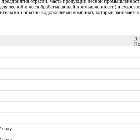
предприятия отрасли. Часть продукции лесной промышленности
 для лесной и лесообрабатывающей промышленности) и судостр
нгельский опытно-водорослевый комбинат, который занимается 
Да
По
2 году
3 году