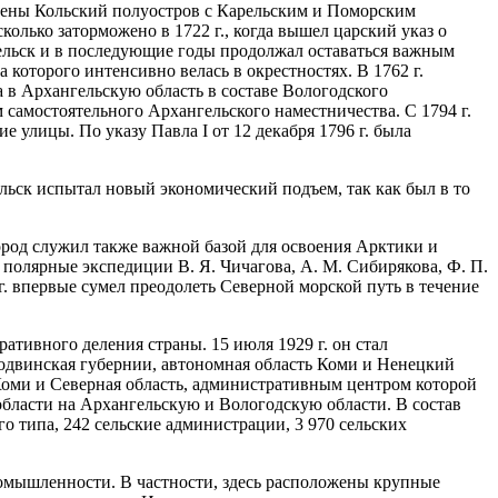
лючены Кольский полуостров с Карельским и Поморским
колько заторможено в 1722 г., когда вышел царский указ о
гельск и в последующие годы продолжал оставаться важным
 которого интенсивно велась в окрестностях. В 1762 г.
а в Архангельскую область в составе Вологодского
 самостоятельного Архангельского наместничества. С 1794 г.
 улицы. По указу Павла I от 12 декабря 1796 г. была
льск испытал новый экономический подъем, так как был в то
род служил также важной базой для освоения Арктики и
полярные экспедиции В. Я. Чичагова, А. М. Сибирякова, Ф. П.
г. впервые сумел преодолеть Северной морской путь в течение
тивного деления страны. 15 июля 1929 г. он стал
родвинская губернии, автономная область Коми и Ненецкий
 Коми и Северная область, административным центром которой
 области на Архангельскую и Вологодскую области. В состав
го типа, 242 сельские администрации, 3 970 сельских
мышленности. В частности, здесь расположены крупные