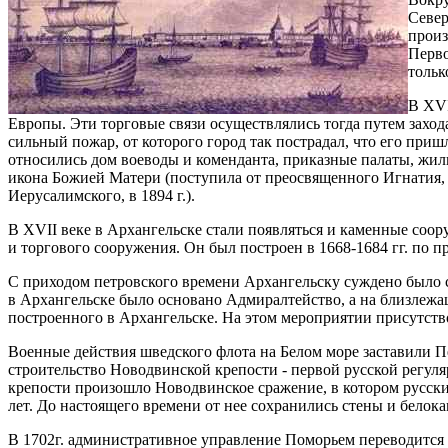
Север
произ
Перво
тольк
В XVI
Европы. Эти торговые связи осуществлялись тогда путем захода
сильный пожар, от которого город так пострадал, что его при
относились дом воеводы и коменданта, приказные палаты, жил
икона Божией Матери (поступила от преосвященного Игнатия, е
Иерусалимского, в 1894 г.).
В XVII веке в Архангельске стали появляться и каменные соо
и торгового сооружения. Он был построен в 1668-1684 гг. по п
С приходом петровского времени Архангельску суждено было сы
в Архангельске было основано Адмиралтейство, а на близлежаще
построенного в Архангельске. На этом мероприятии присутств
Военные действия шведского флота на Белом море заставили Пет
строительство Новодвинской крепости - первой русской регуля
крепости произошло Новодвинское сражение, в котором русски
лет. До настоящего времени от нее сохранились стены и белок
В 1702г. административное управление Поморьем переводится и