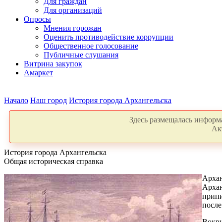
Для граждан
Для организаций
Опросы
Мнения горожан
Оценить противодействие коррупции
Общественное голосование
Публичные слушания
Витрина закупок
Амаркет
Начало
Наш город
История города Архангельска
Здесь размещалась информа
Ак
История города Архангельска
Общая историческая справка
Архан
Архан
припи
после
Вокру