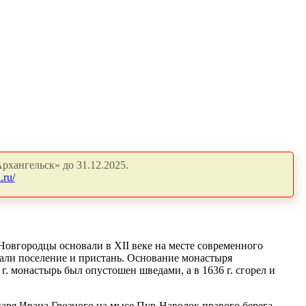
рхангельск» до 31.12.2025.
.ru/
Новгородцы основали в XII веке на месте современного
али поселение и пристань. Основание монастыря
. монастырь был опустошен шведами, а в 1636 г. сгорел и
царя Ивана Грозного на мысе Пур-Наволок правого берега