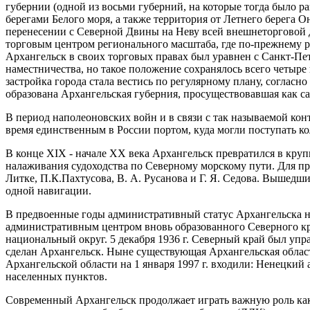
губернии (одной из восьми губерний, на которые тогда было 
берегами Белого моря, а также территория от Летнего берега О
перенесении с Северной Двины на Неву всей внешнеторговой д
торговым центром регионального масштаба, где по-прежнему раз
Архангельск в своих торговых правах был уравнен с Санкт-Пет
наместничества, но такое положение сохранялось всего четыре 
застройка города стала вестись по регулярному плану, соглас
образована Архангельская губерния, просуществовавшая как са
В период наполеоновских войн и в связи с так называемой кон
время единственным в России портом, куда могли поступать к
В конце XIX - начале XX века Архангельск превратился в кр
налаживания судоходства по Северному морскому пути. Для пр
Литке, П.К.Пахтусова, В. А. Русанова и Г. Я. Седова. Вышедш
одной навигации.
В предвоенные годы административный статус Архангельска нео
административным центром вновь образованного Северного кра
национальный округ. 5 декабря 1936 г. Северный край был упр
сделан Архангельск. Ныне существующая Архангельская область
Архангельской области на 1 января 1997 г. входили: Ненецкий 
населенных пунктов.
Современный Архангельск продолжает играть важную роль ка