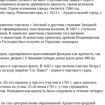
лешанин) возвели деревянную крепость, своим величием
е. Годом основания города считается 1584 год.
 город, Новохолмогоры, а с 1613 г. - Архангельский город, а
 развитию торговли с Англией и другими странами Западной
ке сформировалась иностранная колония. В 1667 г. случился
дания. К наиболее заметным строениям того времени
го монастыря. В монастыре хранилась древняя Владимирская
 Господня (был получен от Герасима, патриарха
воров, одновременно выполнявший функции как крепости, так
ежных дворов с 6 башнями (общая длина вдоль реки 480 м).
го и торгового флота. В 1693 г. при личном участии Петра I
на воду корабля "Св. Павел" - первого торгового судна,
По его приказу и при его участии в 1701 г. здесь началось
иона по углам. 25-26 июня 1701 г. у стен строящейся
ом. Новодвинская крепость была сооружена в течение четырех
 I он стал центром вновь образованной Архангелогородской