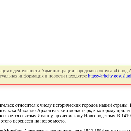
ция о деятельности Администрации городского округа «Город А
туальная информация и новости находятся:
https://arhcity.gosuslugi
гельск относится к числу исторических городов нашей страны. 
гельска Михайло-Архангельский монастырь, к которому прилег
сывается святому Иоанну, архиепископу Новгородскому. В 1419 г
 этого перенесен на новое место.
г Михайло-Архангельского монастыря в 1583-1584 гг. по указу 