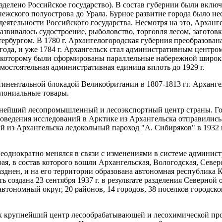
разделено Российское государство). В состав губернии были вк
нежского полуострова до Урала. Бурное развитие города было нес
еятельности Российского государства. Несмотря на это, Архан
вивалось судостроение, рыболовство, торговля лесом, заготовка
ербургом. В 1780 г. Архангелогородская губерния преобразован
года, и уже 1784 г. Архангельск стал административным центром
но которому были сформированы параллельные набережной широкие
мостоятельная административная единица вплоть до 1929 г.
тинентальной блокадой Великобритании в 1807-1813 гг. Арханге
олониальные товары.
упнейший лесопромышленный и лесоэкспортный центр страны. Го
оведения исследований в Арктике из Архангельска отправились 
ий из Архангельска ледокольный пароход "А. Сибиряков" в 1932 
днократно менялся в связи с изменениями в системе администра
я, в состав которого вошли Архангельская, Вологодская, Севе
азднен, и на его территории образована автономная республика
 создана 23 сентября 1937 г. в результате разделения Северной
автономный округ, 20 районов, 14 городов, 38 поселков городско
к крупнейший центр лесообрабатывающей и лесохимической про