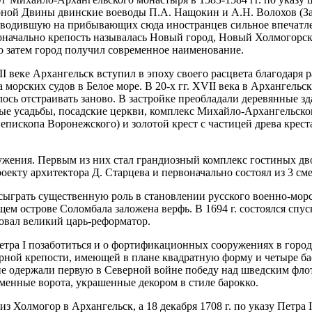
ной Двины двинские воеводы П.А. Нащокин и А.Н. Волохов (За
водившую на прибывающих сюда иностранцев сильное впечатлени
начально крепость называлась Новый город, Новый Холмогорский
о затем город получил современное наименование.
I веке Архангельск вступил в эпоху своего расцвета благодаря
 морских судов в Белое море. В 20-х гг. XVII века в Архангельс
шлось отстраивать заново. В застройке преобладали деревянные з
ые усадьбы, посадские церкви, комплекс Михайло-Архангельско
пископа Воронежского) и золотой крест с частицей древа креста
ружения. Первым из них стал грандиозный комплекс гостиных д
роекту архитектора Д. Старцева и первоначально состоял из 3 см
грать существенную роль в становлении русского военно-морско
м острове Соломбала заложена верфь. В 1694 г. состоялся спуск 
овал великий царь-реформатор.
ра I позаботиться и о фортификационных сооружениях в городе. 
рной крепости, имеющей в плане квадратную форму и четыре баст
е одержали первую в Северной войне победу над шведским флот
аменные ворота, украшенные декором в стиле барокко.
з Холмогор в Архангельск, а 18 декабря 1708 г. по указу Петра