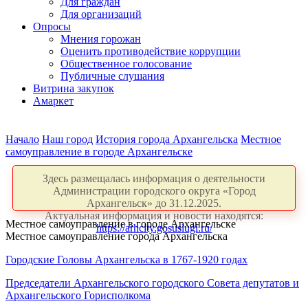
Для граждан
Для организаций
Опросы
Мнения горожан
Оценить противодействие коррупции
Общественное голосование
Публичные слушания
Витрина закупок
Амаркет
Начало
Наш город
История города Архангельска
Местное
самоуправление в городе Архангельске
Здесь размещалась информация о деятельности
Администрации городского округа «Город
Архангельск» до 31.12.2025.
Актуальная информация и новости находятся:
Местное самоуправление в городе Архангельске
https://arhcity.gosuslugi.ru/
Местное самоуправление города Архангельска
Городские Головы Архангельска в 1767-1920 годах
Председатели Архангельского городского Совета депутатов и
Архангельского Горисполкома