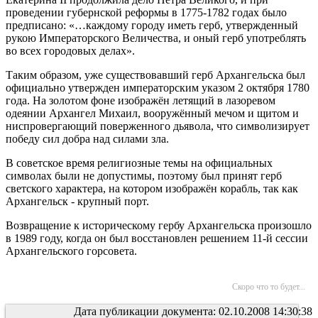
проведении губернской реформы в 1775-1782 годах было
предписано: «…каждому городу иметь герб, утвержденный
рукою Императорского Величества, и оный герб употреблять
во всех городовых делах».
Таким образом, уже существовавший герб Архангельска был
официально утвержден императорским указом 2 октября 1780
года. На золотом фоне изображён летящий в лазоревом
одеянии Архангел Михаил, вооружённый мечом и щитом и
ниспровергающий поверженного дьявола, что символизирует
победу сил добра над силами зла.
В советское время религиозные темы на официальных
символах были не допустимы, поэтому был принят герб
светского характера, на котором изображён корабль, так как
Архангельск - крупный порт.
Возвращение к историческому гербу Архангельска произошло
в 1989 году, когда он был восстановлен решением 11-й сессии
Архангельского горсовета.
Скоро что то будет...
Дата публикации документа: 02.10.2008 14:30:38