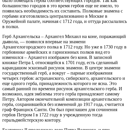
было помещать гербы соответствующих городов. Так как
большинство городов в это время гербов еще не имело, то
появилась необходимость их составить. Полковые знамена с
гербами изготовлялись централизованно в Москве в
Оружейной палате, начиная с 1712 года, и оттуда рассылались
в полки.
Герб Архангельска – Архангел Михаил на коне, поражающий
дьявола, — появился впервые на знамени
Архангелогородского полка в 1712 году. Но уже в 1730 году в
гербовнике армейских и гарнизонных полков вид его
изменился – Архангел изображен без коня. В записной
книжке Петра I, относящейся к 1701 году, есть сделанный
карандашом эскизный рисунок знамени. В центре знамени
государственный герб, а вокруг – парные изображения
четырех гербов: астраханского, сибирского, архангельского и
еще одного герба, принадлежность которого не ясна. Это
самый ранний по времени рисунок архангельского герба. И
возможно, идея эмблемы этого герба принадлежит самому
Петру. Автором окончательной композиции архангельского
герба, сохранившейся без изменений до 1917 года, считается
граф Франциск Санти. Он был приглашен для сочинения
гербов Петром I в 1722 году в учрежденную тогда
геральдмейстерскую контору.
Екатерина II продолжила дело Петра Великого, и при