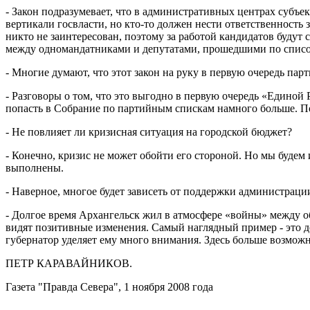
- Закон подразумевает, что в административных центрах субъе
вертикали госвласти, но кто-то должен нести ответственность 
никто не заинтересован, поэтому за работой кандидатов будут 
между одномандатниками и депутатами, прошедшими по списочн
- Многие думают, что этот закон на руку в первую очередь парт
- Разговоры о том, что это выгодно в первую очередь «Единой
попасть в Собрание по партийным спискам намного больше. Пока
- Не повлияет ли кризисная ситуация на городской бюджет?
- Конечно, кризис не может обойти его стороной. Но мы будем
выполнены.
- Наверное, многое будет зависеть от поддержки администраци
- Долгое время Архангельск жил в атмосфере «войны» между об
видят позитивные изменения. Самый наглядный пример - это д
губернатор уделяет ему много внимания. Здесь больше возможн
ПЕТР КАРАВАЙНИКОВ.
Газета "Правда Севера", 1 ноября 2008 года