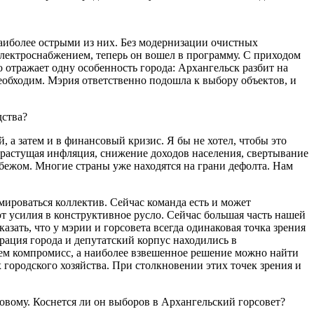
наиболее острыми из них. Без модернизации очистных
 электроснабжением, теперь он вошел в программу. С приходом
 отражает одну особенность города: Архангельск разбит на
необходим. Мэрия ответственно подошла к выбору объектов, и
дства?
, а затем и в финансовый кризис. Я бы не хотел, чтобы это
: растущая инфляция, снижение доходов населения, свертывание
убежом. Многие страны уже находятся на грани дефолта. Нам
мироваться коллектив. Сейчас команда есть и может
т усилия в конструктивное русло. Сейчас большая часть нашей
азать, что у мэрии и горсовета всегда одинаковая точка зрения
трация города и депутатский корпус находились в
ищем компромисс, а наиболее взвешенное решение можно найти
городского хозяйства. При столкновении этих точек зрения и
новому. Коснется ли он выборов в Архангельский горсовет?