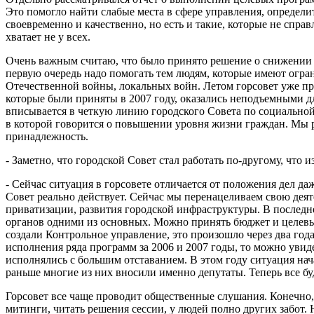
Это помогло найти слабые места в сфере управления, определ
своевременно и качественно, но есть и такие, которые не справ
хватает не у всех.
Очень важным считаю, что было принято решение о снижении 
первую очередь надо помогать тем людям, которые имеют огра
Отечественной войны, локальных войн. Летом горсовет уже пр
которые были приняты в 2007 году, оказались неподъемными дл
вписывается в четкую линию городского Совета по социальной 
в которой говорится о повышении уровня жизни граждан. Мы р
принадлежность.
- Заметно, что городской Совет стал работать по-другому, что 
- Сейчас ситуация в горсовете отличается от положения дел д
Совет реально действует. Сейчас мы перенацеливаем свою дея
приватизации, развития городской инфраструктуры. В последн
органов одними из основных. Можно принять бюджет и целевые
создали Контрольное управление, это произошло через два года
исполнения ряда программ за 2006 и 2007 годы, то можно увид
исполнялись с большим отставанием. В этом году ситуация нач
раньше многие из них вносили именно депутаты. Теперь все буд
Горсовет все чаще проводит общественные слушания. Конечно,
митинги, читать решения сессии, у людей полно других забот. 