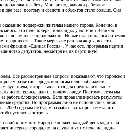
но продолжать работу. Многие подрядчики работают
 в два раза, поэтому и средств и объектов стало больше. Сил
о оказанию поддержки жителям нашего города. Конечно, в
нь много: это пенсионеры, инвалиды, участники Великой
он - логичное ее продолжение. Новые ставки налога на землю,
 товарищества. Такие меры - не разовая акция, все это
нами фракции «Единая Россия». У нас есть программа партии,
льшинство депутатов, несмотря на их партийную
роблем. Все рассмотренные вопросы показывают, что городской
опросам развития города, вопросам налогообложения,
ным функциям, которые являются для представительных
ремя исполнялись, шли на пользу городу. Поэтому летом мы
 ее работа блокировалась. Если проанализировать результаты
льные средства. Но программы либо не исполнялись, либо
: с 2009 года мы не будем разрабатывать программы, хотя
чтобы усилить контроль.
тензий к ним нет. Народ не должен каждый день ходить на
жают интересы города, но на слушаниях их пока не видно.