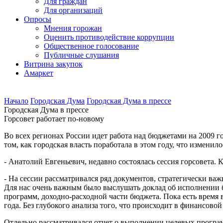
Для граждан
Для организаций
Опросы
Мнения горожан
Оценить противодействие коррупции
Общественное голосование
Публичные слушания
Витрина закупок
Амаркет
Начало
Городская Дума
Городская Дума в прессе
Городская Дума в прессе
Горсовет работает по-новому
Во всех регионах России идет работа над бюджетами на 2009 г
том, как городская власть поработала в этом году, что измен
- Анатолий Евгеньевич, недавно состоялась сессия горсовета
- На сессии рассматривался ряд документов, стратегически ва
Для нас очень важным было выслушать доклад об исполнении б
программ, доходно-расходной части бюджета. Пока есть время 
года. Без глубокого анализа того, что происходит в финансово
Отдельно рассматривался отчет о выполнении целевых программ