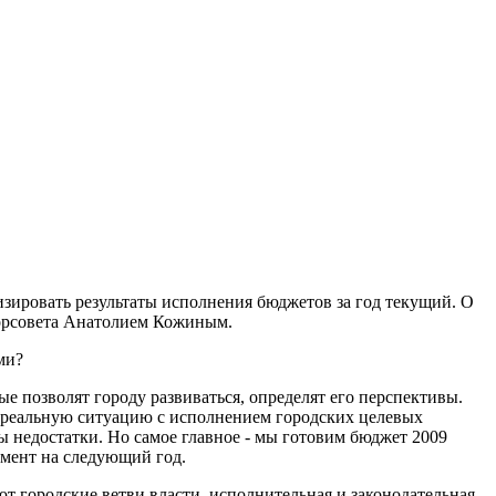
изировать результаты исполнения бюджетов за год текущий. О
 горсовета Анатолием Кожиным.
ми?
е позволят городу развиваться, определят его перспективы.
ь реальную ситуацию с исполнением городских целевых
ы недостатки. Но самое главное - мы готовим бюджет 2009
умент на следующий год.
т городские ветви власти, исполнительная и законодательная.