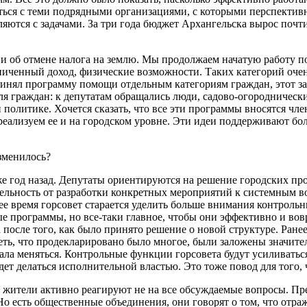
иться с теми подрядными организациями, с которыми перспектив
ляются с задачами. За три года бюджет Архангельска вырос почти
и об отмене налога на землю. Мы продолжаем начатую работу п
ниченный доход, физические возможности. Таких категорий оче
инял программу помощи отдельным категориям граждан, этот зак
я граждан: к депутатам обращались люди, садово-огороднические
политике. Хочется сказать, что все эти программы вносятся чле
еализуем ее и на городском уровне. Эти идеи поддерживают бо
изменилось?
аже год назад. Депутаты ориентируются на решение городских п
тельность от разработки конкретных мероприятий к системным в
ее время горсовет старается уделить больше внимания контроль
 программы, но все-таки главное, чтобы они эффективно и вов
 после того, как было принято решение о новой структуре. Ранее
еть, что продекларировано было многое, были заложены значите
ала меняться. Контрольные функции горсовета будут усиливаться
ет делаться исполнительной властью. Это тоже повод для того, 
 жители активно реагируют не на все обсуждаемые вопросы. Пре
Но есть общественные объединения, они говорят о том, что отра