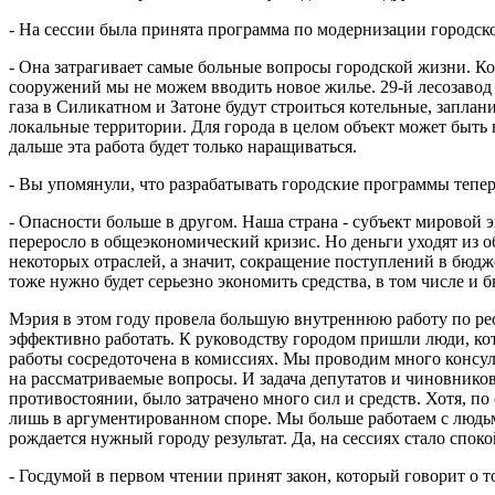
- На сессии была принята программа по модернизации городск
- Она затрагивает самые больные вопросы городской жизни. Ко
сооружений мы не можем вводить новое жилье. 29-й лесозавод 
газа в Силикатном и Затоне будут строиться котельные, запла
локальные территории. Для города в целом объект может быть 
дальше эта работа будет только наращиваться.
- Вы упомянули, что разрабатывать городские программы тепер
- Опасности больше в другом. Наша страна - субъект мировой э
переросло в общеэкономический кризис. Но деньги уходят из о
некоторых отраслей, а значит, сокращение поступлений в бюдж
тоже нужно будет серьезно экономить средства, в том числе и 
Мэрия в этом году провела большую внутреннюю работу по реор
эффективно работать. К руководству городом пришли люди, ко
работы сосредоточена в комиссиях. Мы проводим много консульт
на рассматриваемые вопросы. И задача депутатов и чиновников
противостоянии, было затрачено много сил и средств. Хотя, п
лишь в аргументированном споре. Мы больше работаем с людьми
рождается нужный городу результат. Да, на сессиях стало споко
- Госдумой в первом чтении принят закон, который говорит о 