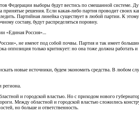
ктов Федерации выборы будут вестись по смешанной системе. Ду
за принятые решения. Если какая-либо партия проводит своих кан
следить. Партийная линейка существует в любой партии. К этому 
ому составу, будут распределяться поровну.
ии «Единая Россия»...
 России», не имеют под собой почвы. Партия и так имеет больши
 оппозиция только критикует: но она тоже должна работать и от
 искать новые источники, будем экономить средства. В любом слу
и региона.
ластной и городской властью. Но с приходом нового губернатор
ороги. Между областной и городской властью сложились констр
остей, но больше и ответственность.