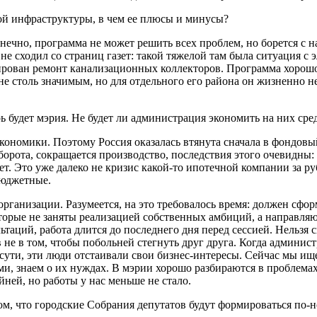
ой инфраструктуры, в чем ее плюсы и минусы?
нечно, программа не может решить всех проблем, но борется с 
не сходил со страниц газет: такой тяжелой там была ситуация с
нирован ремонт канализационных коллекторов. Программа хорошо
не столь значимым, но для отдельного его района он жизненно 
ь будет мэрия. Не будет ли администрация экономить на них сре
кономики. Поэтому Россия оказалась втянута сначала в фондовый
борота, сокращается производство, последствия этого очевидны
ет. Это уже далеко не кризис какой-то ипотечной компании за р
бюджетные.
ганизации. Разумеется, на это требовалось время: должен сфор
торые не заняты реализацией собственных амбиций, а направляю
аций, работа длится до последнего дня перед сессией. Нельзя ск
 не в том, чтобы побольней стегнуть друг друга. Когда админис
о сути, эти люди отстаивали свои бизнес-интересы. Сейчас мы 
, знаем о их нуждах. В мэрии хорошо разбираются в проблемах 
йней, но работы у нас меньше не стало.
том, что городские Собрания депутатов будут формироваться по-