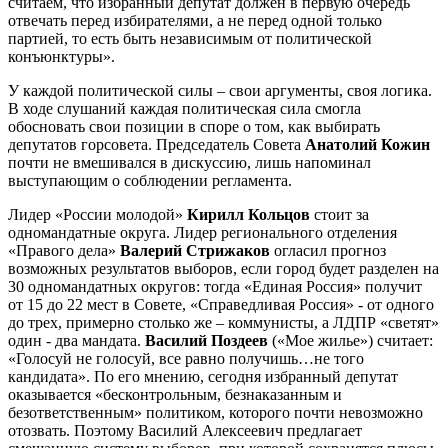
считаем, что избранный депутат должен в первую очередь
отвечать перед избирателями, а не перед одной только
партией, то есть быть независимым от политической
конъюнктуры».
У каждой политической силы – свои аргументы, своя логика.
В ходе слушаний каждая политическая сила смогла
обосновать свои позиции в споре о том, как выбирать
депутатов горсовета. Председатель Совета
Анатолий Кожин
почти не вмешивался в дискуссию, лишь напоминал
выступающим о соблюдении регламента.
Лидер «России молодой»
Кирилл Кольцов
стоит за
одномандатные округа. Лидер регионального отделения
«Правого дела»
Валерий Стрижаков
огласил прогноз
возможных результатов выборов, если город будет разделен на
30 одномандатных округов: тогда «Единая Россия» получит
от 15 до 22 мест в Совете, «Справедливая Россия» - от одного
до трех, примерно столько же – коммунисты, а ЛДПР «светят»
один - два мандата.
Василий Поздеев
(«Мое жилье») считает:
«Голосуй не голосуй, все равно получишь…не того
кандидата». По его мнению, сегодня избранный депутат
оказывается «бесконтрольным, безнаказанным и
безответственным» политиком, которого почти невозможно
отозвать. Поэтому Василий Алексеевич предлагает