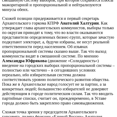
смешанную систему выборов, при которой сохранятся плюсы
мажоритарной и пропорциональной и нейтрализуются
минусы обеих.
Схожей позиции придерживается и первый секретарь
Архангельского горкома КПРФ
Анатолий Халтурин
. Как
утверждает глава архангельских коммунистов, выборы только
по округам приводят к тому, что во власти оказываются
представители определенных бизнес-групп, которые зачастую
подкупают электорат, а, будучи избраны, не несут реальной
ответственности перед населением. Об изъянах
пропорциональной системы сказано выше. Так что выход
коммунисты видят в смешанной системе. По мнению
Александра Юфрякова
(движение «Солидарность»)
введение на городских выборах пропорциональной системы –
полностью или частично – в сегодняшних условиях
нереально, ибо избирательная система должна
соответствовать уровню политического развития общества.
Пока же в Архангельске народ голосует не за партии, а за
конкретных людей; большинство избирателей не доверяют
действующим в городе политическим силам. Так что вводить
партийные списки, считает он, преждевременно, в Уставе
города должно быть закреплено право самовыдвижения.
Схожая точка зрения у председателя Архангельского
горсовета, лидера фракции «Единой России» Анатолия