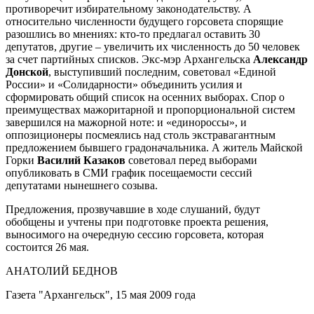
противоречит избирательному законодательству. А
относительно численности будущего горсовета спорящие
разошлись во мнениях: кто-то предлагал оставить 30
депутатов, другие – увеличить их численность до 50 человек
за счет партийных списков. Экс-мэр Архангельска
Александр
Донской
, выступивший последним, советовал «Единой
России» и «Солидарности» объединить усилия и
сформировать общий список на осенних выборах. Спор о
преимуществах мажоритарной и пропорциональной систем
завершился на мажорной ноте: и «единороссы», и
оппозиционеры посмеялись над столь экстравагантным
предложением бывшего градоначальника. А житель Майской
Горки
Василий Казаков
советовал перед выборами
опубликовать в СМИ график посещаемости сессий
депутатами нынешнего созыва.
Предложения, прозвучавшие в ходе слушаний, будут
обобщены и учтены при подготовке проекта решения,
выносимого на очередную сессию горсовета, которая
состоится 26 мая.
АНАТОЛИЙ БЕДНОВ
Газета "Архангельск", 15 мая 2009 года