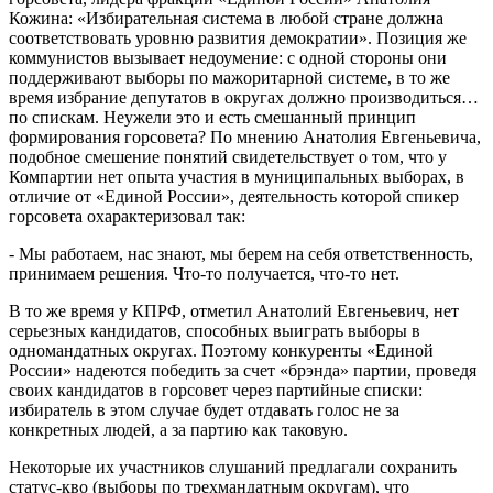
Кожина: «Избирательная система в любой стране должна
соответствовать уровню развития демократии». Позиция же
коммунистов вызывает недоумение: с одной стороны они
поддерживают выборы по мажоритарной системе, в то же
время избрание депутатов в округах должно производиться…
по спискам. Неужели это и есть смешанный принцип
формирования горсовета? По мнению Анатолия Евгеньевича,
подобное смешение понятий свидетельствует о том, что у
Компартии нет опыта участия в муниципальных выборах, в
отличие от «Единой России», деятельность которой спикер
горсовета охарактеризовал так:
- Мы работаем, нас знают, мы берем на себя ответственность,
принимаем решения. Что-то получается, что-то нет.
В то же время у КПРФ, отметил Анатолий Евгеньевич, нет
серьезных кандидатов, способных выиграть выборы в
одномандатных округах. Поэтому конкуренты «Единой
России» надеются победить за счет «брэнда» партии, проведя
своих кандидатов в горсовет через партийные списки:
избиратель в этом случае будет отдавать голос не за
конкретных людей, а за партию как таковую.
Некоторые их участников слушаний предлагали сохранить
статус-кво (выборы по трехмандатным округам), что