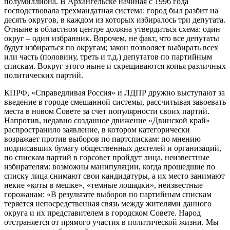
полумиллиона. В Архангельске начиная с 1996 года
господствовала трехмандатная система: город был разбит на
десять округов, в каждом из которых избиралось три депутата.
Отныне в областном центре должна утвердиться схема: один
округ – один избранник. Впрочем, не факт, что все депутаты
будут избираться по округам; закон позволяет выбирать всех
или часть (половину, треть и т.д.) депутатов по партийным
спискам. Вокруг этого ныне и скрещиваются копья различных
политических партий.
КПРФ, «Справедливая Россия» и ЛДПР дружно выступают за
введение в городе смешанной системы, рассчитывая завоевать
места в новом Совете за счет популярности своих партий.
Напротив, недавно созданное движение «Двинской край»
распространило заявление, в котором категорически
возражает против выборов по партспискам: по мнению
подписавших бумагу общественных деятелей и организаций,
по спискам партий в горсовет пройдут лица, неизвестные
избирателям: возможны манипуляции, когда прошедшие по
списку лица снимают свои кандидатуры, а их место занимают
некие «коты в мешке», «темные лошадки», неизвестные
горожанам: «В результате выборов по партийным спискам
теряется непосредственная связь между жителями данного
округа и их представителем в городском Совете. Народ
отстраняется от прямого участия в политической жизни. Мы