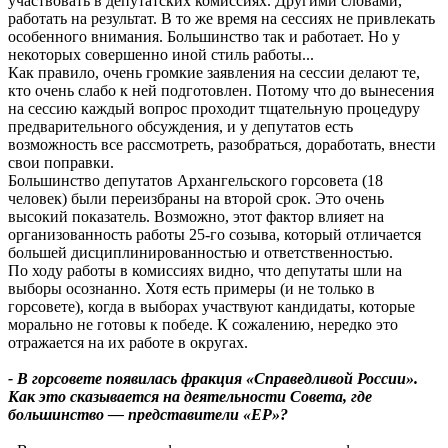
участвовать в депутатских комиссиях. Другими словами,
работать на результат. В то же время на сессиях не привлекать
особенного внимания. Большинство так и работает. Но у
некоторых совершенно иной стиль работы...
Как правило, очень громкие заявления на сессии делают те,
кто очень слабо к ней подготовлен. Потому что до вынесения
на сессию каждый вопрос проходит тщательную процедуру
предварительного обсуждения, и у депутатов есть
возможность все рассмотреть, разобраться, доработать, внести
свои поправки.
Большинство депутатов Архангельского горсовета (18
человек) были переизбраны на второй срок. Это очень
высокий показатель. Возможно, этот фактор влияет на
организованность работы 25-го созыва, который отличается
большей дисциплинированностью и ответственностью.
По ходу работы в комиссиях видно, что депутаты шли на
выборы осознанно. Хотя есть примеры (и не только в
горсовете), когда в выборах участвуют кандидаты, которые
морально не готовы к победе. К сожалению, нередко это
отражается на их работе в округах.
- В горсовете появилась фракция «Справедливой России».
Как это сказывается на деятельности Совета, где
большинство — представители «ЕР»?