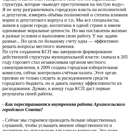
структура, которая «выведет преступников на чистую воду».
Я не хочу разграничивать городскую власть на исполнителей
и депутатов, измерять объёмы полномочий и степень влияния
мэрии и депутатского корпуса и т.п. Мы все специалисты,
живем в одном городе, воспитаны в одной стране и имеем
одинаковые моральные ценности. Но мы поставлены жизнью
в разные условия и выполняем свою работу. У нас задачи
разные... Но цель по большому счету одна — эффективно
решать вопросы местного значения.
По сути созданием КСП мы завершили формирование
действенной структуры муниципальной власти: сначала в 205
году горсовет стал независимым органом местного
самоуправления, в 2009 создана городская избирательная
комиссия, сейчас контрольно-счётная палата. Этот орган
призван не только следить за расходованием средств
городского бюджета, но и давать оценку эффективности их
расходования. Думаю, к концу года КСП даст первые
результаты своей работы.
- Как перестраивается внутренняя работа Архангельского
городского Совета?
- Сейчас мы стараемся проводить больше общественных
слушаний, чтобы услышать мнение общественности и
экспертов по актуальным для города вопросам. Это тоже