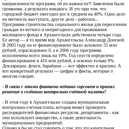
направленности программ, об их важности?! Заявления были
громкими, а результата никакого. И это при том, что
городской бюджет ежегодно рос в среднем на 40%. Одно дело
на митингах выступать, другое дело - работать...
Программа строительства социального жилья для переселения
граждан из ветхого и непригодного для проживания
жилищного фонда в Архангельске действовала четыре года.
Ее автор — в то время мэр Архангельска Александр Донской.
В 2005 году на ее финансирование было заложено 55 млн
рублей, израсходовано 0, а в 2006 году программа
исполненена всего лишь на 19%. Год спустя определено
финансирование в 410 млн рублей, а освоено только 9%.
Декларации, флаги, барабаны — все эффектно и красиво. А
вот конкретный результат — цифры и факты, которые о
многом говорят.
- В связи с этими фактами недавно горсовет и принял
решение о создании контрольно-счётной палаты?
- В этом году в Архангельске создана муниципальная
контрольно-счетная плата, которая может проверить
распорядителей финансовых ресурсов, департаменты - как
они используют имущество, а также деятельность
муниципальных предприятий.
Однако я бы не стал говорить о том, что это карательная