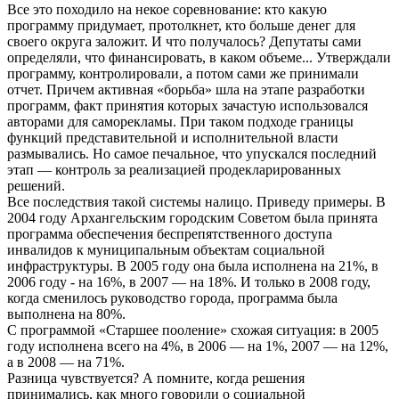
Все это походило на некое соревнование: кто какую
программу придумает, протолкнет, кто больше денег для
своего округа заложит. И что получалось? Депутаты сами
определяли, что финансировать, в каком объеме... Утверждали
программу, контролировали, а потом сами же принимали
отчет. Причем активная «борьба» шла на этапе разработки
программ, факт принятия которых зачастую использовался
авторами для саморекламы. При таком подходе границы
функций представительной и исполнительной власти
размывались. Но самое печальное, что упускался последний
этап — контроль за реализацией продекларированных
решений.
Все последствия такой системы налицо. Приведу примеры. В
2004 году Архангельским городским Советом была принята
программа обеспечения беспрепятственного доступа
инвалидов к муниципальным объектам социальной
инфраструктуры. В 2005 году она была исполнена на 21%, в
2006 году - на 16%, в 2007 — на 18%. И только в 2008 году,
когда сменилось руководство города, программа была
выполнена на 80%.
С программой «Старшее пооление» схожая ситуация: в 2005
году исполнена всего на 4%, в 2006 — на 1%, 2007 — на 12%,
а в 2008 — на 71%.
Разница чувствуется? А помните, когда решения
принимались, как много говорили о социальной