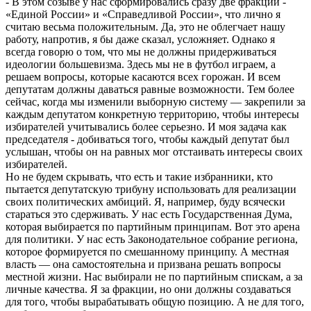
- В этом созыве у нас сформировались сразу две фракции -
«Единой России» и «Справедливой России», что лично я
считаю весьма положительным. Да, это не облегчает нашу
работу, напротив, я бы даже сказал, усложняет. Однако я
всегда говорю о том, что мы не должны придерживаться
идеологии большевизма. Здесь мы не в футбол играем, а
решаем вопросы, которые касаются всех горожан. И всем
депутатам должны даваться равные возможности. Тем более
сейчас, когда мы изменили выборную систему — закрепили за
каждым депутатом конкретную территорию, чтобы интересы
избирателей учитывались более серьезно. И моя задача как
председателя - добиваться того, чтобы каждый депутат был
услышан, чтобы он на равных мог отстаивать интересы своих
избирателей.
Но не будем скрывать, что есть и такие избранники, кто
пытается депутатскую трибуну использовать для реализации
своих политических амбиций. Я, например, буду всячески
стараться это сдерживать. У нас есть Государственная Дума,
которая выбирается по партийным принципам. Вот это арена
для политики. У нас есть Законодательное собрание региона,
которое формируется по смешанному принципу. А местная
власть — она самостоятельна и призвана решать вопросы
местной жизни. Нас выбирали не по партийным спискам, а за
личные качества. Я за фракции, но они должны создаваться
для того, чтобы вырабатывать общую позицию. А не для того,