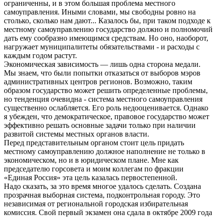
ограниченны, и в этом большая проблема местного
самоуправления. Иными словами, мы свободны ровно на
столько, сколько нам дают... Казалось бы, при таком подходе к
местному самоуправлению государство должно и полномочий
дать ему сообразно имеющимся средствам. Но оно, наоборот,
нагружает муниципалитеты обязательствами - и расходы с
каждым годом растут.
Экономическая зависимость — лишь одна сторона медали.
Мы знаем, что были попытки отказаться от выборов мэров
административных центров регионов. Возможно, таким
образом государство может решить определенные проблемы,
но тенденция очевидна - система местного самоуправления
существенно ослабляется. Его роль недооценивается. Однако
я убежден, что демократическое, правовое государство может
эффективно решать основные задачи только при наличии
развитой системы местных органов власти.
Перед представительным органом стоит цель придать
местному самоуправлению должное наполнение не только в
экономическом, но и в юридическом плане. Мне как
председателю горсовета и моим коллегам по фракции
«Единая Россия» эта цель казалась первостепенной.
Надо сказать, за это время многое удалось сделать. Создана
прозрачная выборная система, подконтрольная городу. Это
независимая от региональной городская избирательная
комиссия. Свой первый экзамен она сдала в октябре 2009 года