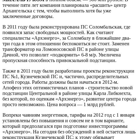
течение пяти лет компания планировала «расшить» центр
Архангельска с тем, чтобы выполнить хотя бы уже
заключенные договоры.
В 2011 году была реконструирована ПС Соломбальская, где
появился запас свободных мощностей. Как считают
специалисты «Архэнерго», за Соломбалу в ближайшие два-
три года в этом отношении беспокоиться не стоит. Заменен
трансформатор на Ломоносовской ПС в районе улицы
Дачной, что позволит «подкормить» 6-8 м/р. Увеличена
пропускная способность привокзальной подстанции.
Также в 2011 году были разработаны проекты реконструкции
ПС №1, Кузнечевской ПС и, частично, распределительных
сетей города. Работы должны были начаться в 2012-м.
Апофеоз этих оптимистичных планов - строительство новой
подстанции Центральной в районе улицы Карла Либкнехта,
без которой, по оценкам «Архэнерго», развитие центра города
просто невозможно. Цена вопроса — 1 млрд рублей.
Вопреки чаяниям энергетиков, тарифы на 2012 год с 1 января
установлены без повышения и совсем не в том варианте,
который предполагался при подготовке инвестпрограммы
«Архэнерго». На сегодня без обсуждений в ней остается лишь
реконструкция Кузнечевской ПС: к этому обязывает