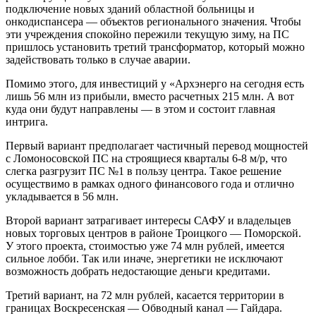
подключение новых зданий областной больницы и
онкодиспансера — объектов регионального значения. Чтобы
эти учреждения спокойно пережили текущую зиму, на ПС
пришлось установить третий трансформатор, который можно
задействовать только в случае аварии.
Помимо этого, для инвестиций у «Архэнерго на сегодня есть
лишь 56 млн из прибыли, вместо расчетных 215 млн. А вот
куда они будут направлены — в этом и состоит главная
интрига.
Первый вариант предполагает частичный перевод мощностей
с Ломоносовской ПС на строящиеся кварталы 6-8 м/р, что
слегка разгрузит ПС №1 в пользу центра. Такое решение
осуществимо в рамках одного финансового года и отлично
укладывается в 56 млн.
Второй вариант затрагивает интересы САФУ и владельцев
новых торговых центров в районе Троицкого — Поморской.
У этого проекта, стоимостью уже 74 млн рублей, имеется
сильное лобби. Так или иначе, энергетики не исключают
возможность добрать недостающие деньги кредитами.
Третий вариант, на 72 млн рублей, касается территории в
границах Воскресенская — Обводный канал — Гайдара.