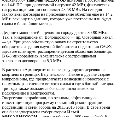
«Архэнерго»
Николай ФЕДОТОВ
приводит простой пример
по 14-й ПС: при допустимой нагрузке 42 МВт, фактическая
нагрузка подстанции составляет 43,58 МВт. На сегодня
заключены договоры на присоединение объектов еще на 14,2
МВт: речь идет о зданиях, которые уже построены или будут
сданы в ближайшие месяцы.
Дефицит мощностей в целом по городу достиг 80-90 МВт.
Так, в микрорайоне ул. Володарского — пр. Обводный канал
— ул. Урицкого объемистую заявку на строительство
общежития и здания научной библиотеки подготовил САФУ,
здесь же планирует расширение детская областная больница.
В 6-8 микрорайонах Архангельска с застройщиками
заключено договоров на 8,3 МВт.
В расчетах «Архэнерго» пока не фигурируют деревянные
кварталы в границах Выучейского - Тимме и другие старые
микрорайоны, где предполагается возведение новостроек с
попутным расселением ветхого жилья и где в ближайшие два-
три года также ожидается большое число заявок на
подключение к электросетям.
Энергетики разработали, по отзывам, эффективную
инвестиционную программу поэтапной реконструкции
подстанций и сетей города на 2011-2015 годы. В свое время
она была утверждена губернатором
Ильей
МИХАЛЬЧУКОМ
в полном объеме — 500 млн рублей. В