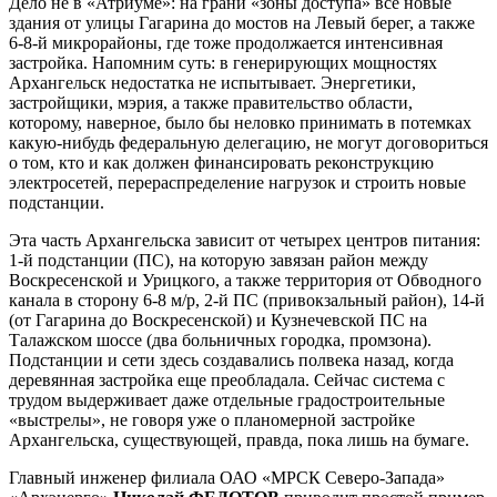
Дело не в «Атриуме»: на грани «зоны доступа» все новые
здания от улицы Гагарина до мостов на Левый берег, а также
6-8-й микрорайоны, где тоже продолжается интенсивная
застройка. Напомним суть: в генерирующих мощностях
Архангельск недостатка не испытывает. Энергетики,
застройщики, мэрия, а также правительство области,
которому, наверное, было бы неловко принимать в потемках
какую-нибудь федеральную делегацию, не могут договориться
о том, кто и как должен финансировать реконструкцию
электросетей, перераспределение нагрузок и строить новые
подстанции.
Эта часть Архангельска зависит от четырех центров питания:
1-й подстанции (ПС), на которую завязан район между
Воскресенской и Урицкого, а также территория от Обводного
канала в сторону 6-8 м/р, 2-й ПС (привокзальный район), 14-й
(от Гагарина до Воскресенской) и Кузнечевской ПС на
Талажском шоссе (два больничных городка, промзона).
Подстанции и сети здесь создавались полвека назад, когда
деревянная застройка еще преобладала. Сейчас система с
трудом выдерживает даже отдельные градостроительные
«выстрелы», не говоря уже о планомерной застройке
Архангельска, существующей, правда, пока лишь на бумаге.
Главный инженер филиала ОАО «МРСК Северо-Запада»