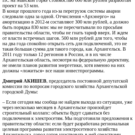
ПС на Майской Горке стоимостью 600 млн рублей разработан
проект на 53 млн.
В конце прошлого года из-за перегрузок системы аварии
следовали одна за одной. Отчисления «Архэнерго» на
амортизацию в 2012-м составляют 300 млн рублей, а должно
быть порядка 830 млн: мы не пересчитывали по просьбам
правительства области, чтобы не гнать тариф вверх. И ждем
от власти встречных шагов. 500 млн рублей для того, чтобы
на два года спокойно открыть сеть для подключений, это не
такая большая сумма для такого города, как Архангельск. В
2011 году только 12 регионов в России, и в их числе
Архангельская область, несмотря на федеральную директиву,
не имели планов развития энергетики, хотя именно на них
должны «ложиться» все наши инвестпрограммы.
Дмитрий АКИШЕВ
, председатель постоянной депутатской
комиссии по вопросам городского хозяйства Архангельской
городской Думы:
– Если сегодня мы сообща не найдем выхода из ситуации, уже
через несколько месяцев в Архангельске произойдет
строительный коллапс: объекты будут сдаваться без
подключения к электросетям. Мы подготовили предложения к
правительству области: если будет разработана региональная
целевая программа развития электросетевого хозяйства
Архангельска, город готов участвовать в ней средствами