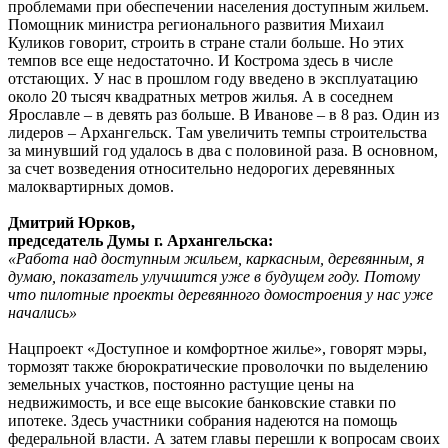
проблемами при обеспечении населения доступным жильем.
Помощник министра регионального развития
Михаил
Куликов говорит, строить в стране стали больше. Но этих
темпов все еще недостаточно. И Кострома здесь в числе
отстающих. У нас в прошлом году введено в эксплуатацию
около 20 тысяч квадратных метров жилья. А в соседнем
Ярославле – в девять раз больше. В Иванове – в 8 раз. Один из
лидеров – Архангельск. Там увеличить темпы строительства
за минувший год удалось в два с половиной раза. В основном,
за счет возведения относительно недорогих деревянных
малоквартирных домов.
Дмитрий Юрков,
председатель Думы г. Архангельска:
«Работа над доступным жильем, каркасным, деревянным, я
думаю, показатель улучшится уже в будущем году. Потому
что пилотные проекты деревянного домостроения у нас уже
начались»
Нацпроект «Доступное и комфортное жилье», говорят мэры,
тормозят также бюрократические проволочки по выделению
земельных участков, постоянно растущие цены на
недвижимость, и все еще высокие банковские ставки по
ипотеке. Здесь участники собрания надеются на помощь
федеральной власти. А затем главы перешли к вопросам своих