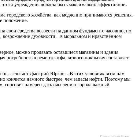
ота этого учреждения должна быть максимально эффективной.
ма городского хозяйства, как медленно принимаются решения,
ое положение.
на свои средства возвести на данном фундаменте часовню, но
ве, возрождение духовности – в моральном и нравственном
верное, можно продавать оставшиеся магазины и здания
ая потребность в ремонте асфальтового покрытия составляет
нь, - считает Дмитрий Юрков. - В этих условиях всем нам
оно кончится намного быстрее, чем запасы нефти. Поэтому мы
м, горсовет намерен дать населению города важный
Скоро что то будет...