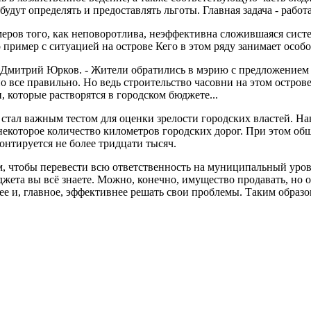
будут определять и предоставлять льготы. Главная задача - раб
еров того, как неповоротлива, неэффективна сложившаяся систе
пример с ситуацией на острове Кего в этом ряду занимает особ
ет Дмитрий Юрков. - Жители обратились в мэрию с предложением 
но все правильно. Но ведь строительство часовни на этом остро
 которые растворятся в городском бюджете...
тал важным тестом для оценки зрелости городских властей. На
некоторое количество километров городских дорог. При этом общ
онтируется не более тридцати тысяч.
м, чтобы перевести всю ответственность на муниципальный урове
джета вы всё знаете. Можно, конечно, имущество продавать, но 
ее и, главное, эффективнее решать свои проблемы. Таким образо