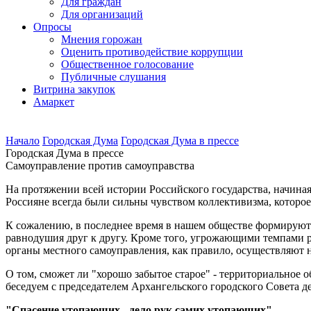
Для граждан
Для организаций
Опросы
Мнения горожан
Оценить противодействие коррупции
Общественное голосование
Публичные слушания
Витрина закупок
Амаркет
Начало
Городская Дума
Городская Дума в прессе
Городская Дума в прессе
Самоуправление против самоуправства
На протяжении всей истории Российского государства, начиная
Россияне всегда были сильны чувством коллективизма, которо
К сожалению, в последнее время в нашем обществе формируютс
равнодушия друг к другу. Кроме того, угрожающими темпами р
органы местного самоуправления, как правило, осуществляют н
О том, сможет ли "хорошо забытое старое" - территориальное 
беседуем с председателем Архангельского городского Совета 
"Спасение утопающих - дело рук самих утопающих"