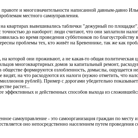
 правоте и многозначительности написанной давным-давно Иль
проблемам местного самоуправления.
 на квартирах вывешивались таблички "дежурный по площадке", 
точностью до наоборот: люди считают, что они заплатили налоги,
явилась во время проведения субботников по благоустройству в
ресны проблемы тех, кто живёт на Бревеннике, так же как проб
 на которой они проживают, а не какая-то общая политическая 
ильцов многоквартирных домов за капитальный ремонт, расходуют
в обществе формируются озлобленность, домыслы, ощущается не
не видят, на что расходуются их налоги (нужно отметить, что на
миллионов рублей). Пример с дорогами убедительно показывает,
стве растет...
лее эффективных и действенных способов выхода из сложившейс
ное самоуправление - это самоорганизация граждан по месту и
ствляется оно непосредственно населением путем проведения с