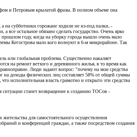
фом и Петровым крылатой фразы. В полном объеме она
а на субботники горожане ходили не из-под палки, -
 а все остальное обязано сделать государство. Очень ярко
 прошлом году, когда на уборку города вышло очень мало
лемы Кегострова мало кого волнуют в 6-м микрорайоне. Так
цель или глобальная проблема. Существенно накаляет
ся на ремонт ветхого и деревянного жилья, в то время как
равноправие. Люди задают вопрос: "почему на мои средства
лог на доходы физических лиц составляет 58% от общей суммы
 что исполнительная власть грамотно и открыто эти средства
я ситуации станет возвращение к созданию ТОСов -
х жительства для самостоятельного осуществления
обраний и конференций граждан, а также посредством создания