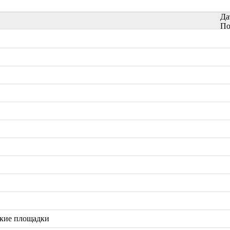
Да
По
ские площадки