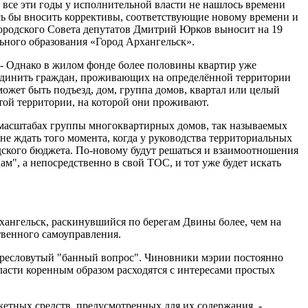
 все эти годы у исполнительной власти не нашлось времени
сь бы вносить коррективы, соответствующие новому времени и
городского Совета депутатов Дмитрий Юрков выносит на 19
ного образования «Город Архангельск».
. - Однако в жилом фонде более половины квартир уже
ъединить граждан, проживающих на определённой территории
ожет быть подъезд, дом, группа домов, квартал или целый
 той территории, на которой они проживают.
в масштабах группы многоквартирных домов, так называемых
е ждать того момента, когда у руководства территориальных
одского бюджета. По-новому будут решаться и взаимоотношения
", а непосредственно в свой ТОС, и тот уже будет искать
хангельск, раскинувшийся по берегам Двины более, чем на
твенного самоуправления.
пресловутый "банный вопрос". Чиновники мэрии постоянно
ласти коренным образом расходятся с интересами простых
етных средств, предусмотренных для их содержания, -