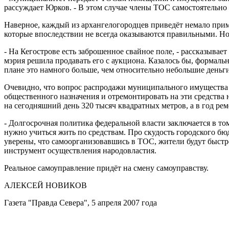
рассуждает Юрков. - В этом случае члены ТОС самостоятельно 
Наверное, каждый из архангелогородцев приведёт немало прим
которые впоследствии не всегда оказываются правильными. Но 
- На Кегострове есть заброшенное свайное поле, - рассказыва
мэрия решила продавать его с аукциона. Казалось бы, формаль
плане это намного больше, чем относительно небольшие деньги,
Очевидно, что вопрос распродажи муниципального имущества с
общественного назначения и отремонтировать на эти средства 
на сегодняшний день 320 тысяч квадратных метров, а в год рем
- Долгосрочная политика федеральной власти заключается в то
нужно учиться жить по средствам. Про скудость городского бю
уверены, что самоорганизовавшись в ТОС, жители будут быстр
инструмент осуществления народовластия.
Реальное самоуправление придёт на смену самоуправству.
АЛЕКСЕЙ НОВИКОВ
Газета "Правда Севера", 5 апреля 2007 года