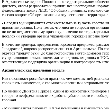
В Архангельске первое Положение о территориальном обществе
для того, чтобы разработать и принять все необходимые норм
федеральному закону №131 "Об общих принципах местного само
сессию вопрос «Об организации и осуществлении территориал
- Сегодня муниципалитет отвечает только за ту часть собстве
приватизированы. Получается, что многие вопросы организац
но не по ведомственному признаку, а именно по территориаль
посёлок) и утвердив органы управления, горожане вправе полу
В качестве примера, председатель горсовета предложил рассм
"квадратов", широко распространенных в Архангельске. По ег
округов "дойдут руки" до благоустройства внутридомовой терр
с управляющими компаниями: жители домов, входящих в ТОС, бу
ответственную подрядную организацию и контролировать качест
Архангельск как идеальная модель
Как показывает российская практика, чем компактней располож
сорок пять километров, с его многочисленными островными т
По мнению Дмитрия Юркова, одним из конкретных примеров п
говорят о неэффективности их работы, убыточности и необход
горожан.
- Муниципалитет передаёт ТОСам помещения и имущество бань 