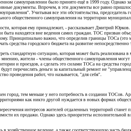
нном самоуправлении было принято ещё в 1999 году. Однако за
ативные документы. Впрочем, в эти документы все равно пришло
управления". Учитывая все эти обстоятельства, председатель 
ьного общественного самоуправления на территории муниципаль
нности, которая ему принадлежит, - рассказывает Дмитрий Юрков
ии быта находятся вне ведения самих граждан. ТОС призван об
ному. Принципиально важно, что определив границы ТОСа (это м
чать средства городского бюджета на развитие непосредственно
отреть стандартную ситуацию, которая может быть реализована 
о мнению, жители - члены общественного самоуправления могут н
итории и проездов, а сделать это силами ТОСа на средства гор
дут перечислять деньги за капитальный ремонт не "управленцам
во проведения работ, что называется, "для себя".
ен город, тем меньше у него потребность в создании ТОСов. Ар
ерриториями как никто другой нуждается в новых формах общес
ересечения интересов жителей отдаленных территорий станет 
имости их продажи. Однако здесь приоритеты исполнительной в
в хозяйственное ведение, а также соответствующую часть бюдж