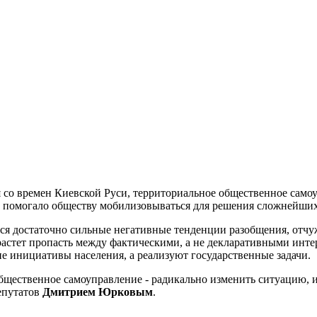
 со времен Киевской Руси, территориальное общественное самоу
е помогало обществу мобилизовываться для решения сложнейших 
я достаточно сильные негативные тенденции разобщения, отчуж
астет пропасть между фактическими, а не декларативными интер
е инициативы населения, а реализуют государственные задачи.
общественное самоуправление - радикально изменить ситуацию, и
депутатов
Дмитрием Юрковым
.