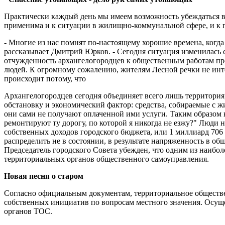
Практически каждый день мы имеем возможность убеждаться в
применима и к ситуации в жилищно-коммунальной сфере, и к 
- Многие из нас помнят по-настоящему хорошие времена, когда
рассказывает Дмитрий Юрков. - Сегодня ситуация изменилась с 
отчужденность архангелогородцев к общественным работам про
людей. К огромному сожалению, жителям Лесной речки не инте
происходит потому, что
Архангелогородцев сегодня объединяет всего лишь территория,
обстановку и экономический фактор: средства, собираемые с ж
они сами не получают оплаченной ими услуги. Таким образом 
ремонтируют ту дорогу, по которой я никогда не езжу?" Люди 
собственных доходов городского бюджета, или 1 миллиард 706 
распределить не в состоянии, в результате напряженность в обще
Председатель городского Совета убежден, что одним из наибо
территориальных органов общественного самоуправления.
Новая песня о старом
Согласно официальным документам, территориальное обществен
собственных инициатив по вопросам местного значения. Осуще
органов ТОС.