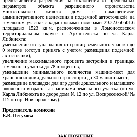
предоставления разрешения на отклонения от предельных
параметров объекта разрешенного строительства
многоэтажного жилого дома с помещениями
административного назначения и подземной автостоянкой
на
земельном участке с кадастровыми номерами 29:22:050501:6
площадью 1523 кв.м, расположенном в Ломоносовском
территориальном округе г. Архангельска по ул. Карла
Либкнехта:
уменьшение отступа здания от границ земельного участка до
0 метров (отступ принять с учетом размещения подземной
автостоянки);
увеличение максимального процента застройки в границах
земельного участка до 78 процентов;
уменьшение минимального количества машино-мест для
хранения
индивидуального транспорта до 30 машино-мест;
размещение
площадки для игр детей дошкольного и младшего
школьного возраста
за границами земельного участка (по ул.
Карла Либкнехта во дворе дома № 12 по ул. Воскресенской/ №
115 по пр. Новгородскому).
Председатель комиссии
Е.В. Петухова
ЗАКЛЮЧЕНИЕ