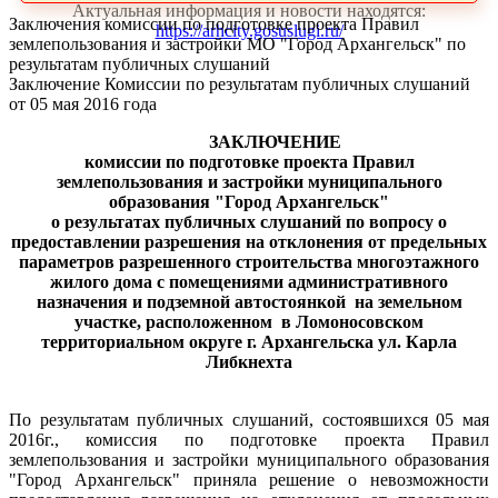
Актуальная информация и новости находятся:
Заключения комиссии по подготовке проекта Правил
https://arhcity.gosuslugi.ru/
землепользования и застройки МО "Город Архангельск" по
результатам публичных слушаний
Заключение Комиссии по результатам публичных слушаний
от 05 мая 2016 года
ЗАКЛЮЧЕНИЕ
комиссии по подготовке проекта Правил
землепользования и застройки муниципального
образования "Город Архангельск"
о результатах публичных слушаний по вопросу о
предоставлении разрешения на отклонения от предельных
параметров разрешенного строительства многоэтажного
жилого дома с помещениями административного
назначения и подземной автостоянкой
на земельном
участке, расположенном
в Ломоносовском
территориальном округе г. Архангельска ул. Карла
Либкнехта
По результатам публичных слушаний, состоявшихся 05 мая
2016г., комиссия по подготовке проекта Правил
землепользования и застройки муниципального образования
"Город Архангельск"
приняла решение о невозможности