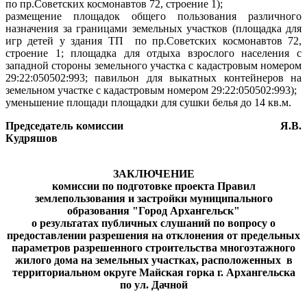
по пр.Советских космонавтов 72, строение 1);
размещение площадок общего пользования различного
назначения за границами земельных участков (
площадка для
игр детей
у здания ТП
по пр.Советских космонавтов 72,
строение 1; площадка для отдыха взрослого населения с
западной стороны земельного участка с кадастровым номером
29:22:050502:993; павильон для выкатных контейнеров на
земельном участке с кадастровым номером 29:22:050502:993);
уменьшение площади площадки для сушки белья до 14 кв.м.
Председатель комиссии
Я.В.
Кудряшов
ЗАКЛЮЧЕНИЕ
комиссии по подготовке проекта Правил
землепользования и застройки муниципального
образования "Город Архангельск"
о результатах
публичных слушаний
по вопросу о
предоставлении разрешения на отклонения от предельных
параметров разрешенного строительства многоэтажного
жилого дома на земельных участках, расположенных
в
территориальном округе Майская горка г. Архангельска
по ул. Дачной