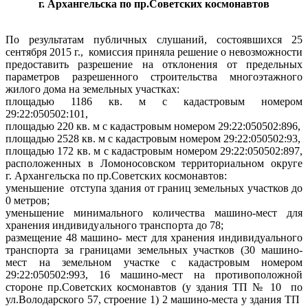
г. Архангельска по пр.Советских космонавтов
По результатам публичных слушаний, состоявшихся 25
сентября 2015 г.,
комиссия приняла решение о невозможности
предоставить разрешение на отклонения от предельных
параметров разрешенного строительства многоэтажного
жилого дома на земельных участках:
площадью 1186 кв. м с кадастровым номером
29:22:050502:101,
площадью 220 кв. м с кадастровым номером 29:22:050502:896,
площадью 2528 кв. м с кадастровым номером 29:22:050502:93,
площадью 172 кв. м с кадастровым номером 29:22:050502:897,
расположенных в Ломоносовском территориальном округе
г. Архангельска по пр.Советских космонавтов:
уменьшение
отступа здания от границ земельных участков до
0 метров;
уменьшение минимального количества машино-мест
для
хранения
индивидуального транспорта до 78;
размещение 48 машино- мест для хранения индивидуального
транспорта за границами земельных участков (30 машино-
мест на земельном участке с кадастровым номером
29:22:050502:993, 16 машино-мест на противоположной
стороне пр.Советских космонавтов (у здания ТП № 10
по
ул.Володарского 57, строение 1) 2 машино-места у здания ТП