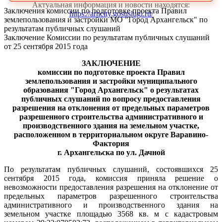
Актуальная информация и новости находятся:
Заключения комиссии по подготовке проекта Правил
https://arhcity.gosuslugi.ru/
землепользования и застройки МО "Город Архангельск" по
результатам публичных слушаний
Заключение Комиссии по результатам публичных слушаний
от 25 сентября 2015 года
ЗАКЛЮЧЕНИЕ
комиссии по подготовке проекта Правил
землепользования и застройки муниципального
образования "Город Архангельск" о результатах
публичных слушаний по вопросу предоставления
разрешения на отклонения от предельных параметров
разрешенного строительства административного и
производственного здания на земельном участке,
расположенном в территориальном округе Варавино-
Фактория
г. Архангельска по ул. Дачной
По результатам публичных слушаний, состоявшихся 25
сентября 2015 года, комиссия приняла решение о
невозможности предоставления разрешения на отклонение от
предельных параметров разрешенного строительства
административного и производственного здания на
земельном участке площадью 3568 кв. м с кадастровым