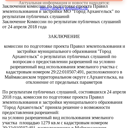
Актуальная информация и новости находятся:
Заключения комиссии по подготовке проекта Правил
https://arhcity.gosuslugi.ru/
землепользования и застройки МО "Город Архангельск" по
результатам публичных слушаний
Заключение Комиссии по результатам публичных слушаний
от 24 апреля 2018 года
ЗАКЛЮЧЕНИЕ
комиссии по подготовке проекта Правил землепользования и
застройки муниципального образования "Город
Архангельск" о результатах публичных слушаний по
вопросам о предоставлении разрешений на условно
разрешенный вид использования земельного участка с
кадастровым номером 29:22:010507:491, расположенного в
Маймаксанском территориальном округе г.Архангельска, на
отклонение от предельных параметров
По результатам публичных слушаний, состоявшихся 24 апреля
2018 года, комиссия по подготовке проекта Правил
землепользования и застройки муниципального образования
"Город Архангельск" приняла решение о возможности
предоставления разрешений:
на условно разрешенный вид использования земельного
участка площадью 1279 кв.м с кадастровым номером
29:22:010507:491, расположенного в Маймаксанском