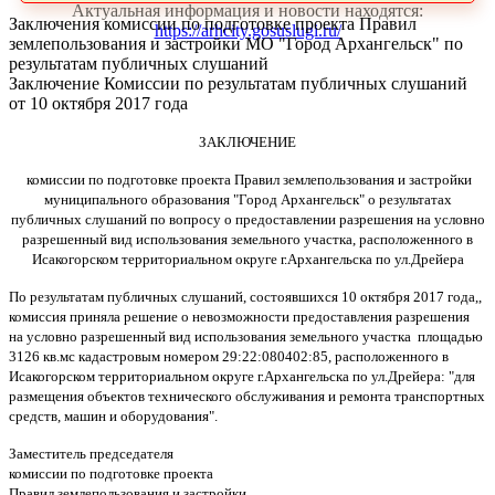
Актуальная информация и новости находятся:
Заключения комиссии по подготовке проекта Правил
https://arhcity.gosuslugi.ru/
землепользования и застройки МО "Город Архангельск" по
результатам публичных слушаний
Заключение Комиссии по результатам публичных слушаний
от 10 октября 2017 года
ЗАКЛЮЧЕНИЕ
комиссии по подготовке проекта Правил землепользования и застройки
муниципального образования "Город Архангельск" о результатах
публичных слушаний по вопросу о предоставлении разрешения
на условно
разрешенный вид использования земельного участка, расположенного в
Исакогорском территориальном округе г.Архангельска по ул.Дрейера
По результатам публичных слушаний, состоявшихся 10 октября 2017 года,,
комиссия приняла решение о невозможности предоставления разрешения
на условно разрешенный вид использования земельного участка площадью
3126 кв.мс кадастровым номером 29:22:080402:85, расположенного в
Исакогорском территориальном округе г.Архангельска по ул.Дрейера: "для
размещения объектов технического обслуживания и ремонта транспортных
средств, машин и оборудования".
Заместитель председателя
комиссии по подготовке проекта
Правил землепользования и застройки