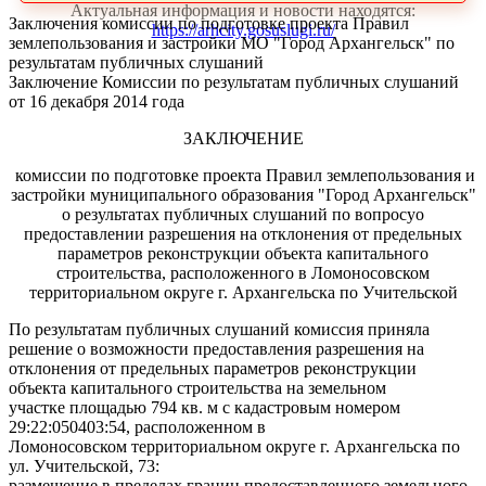
Актуальная информация и новости находятся:
Заключения комиссии по подготовке проекта Правил
https://arhcity.gosuslugi.ru/
землепользования и застройки МО "Город Архангельск" по
результатам публичных слушаний
Заключение Комиссии по результатам публичных слушаний
от 16 декабря 2014 года
ЗАКЛЮЧЕНИЕ
комиссии по подготовке проекта Правил землепользования и
застройки муниципального образования "Город Архангельск"
о результатах публичных слушаний по вопросуо
предоставлении разрешения на отклонения от предельных
параметров реконструкции объекта капитального
строительства, расположенного в Ломоносовском
территориальном округе г. Архангельска по Учительской
По результатам публичных слушаний комиссия приняла
решение о возможности предоставления разрешения на
отклонения от предельных параметров реконструкции
объекта капитального строительства на земельном
участке площадью 794 кв. м с кадастровым номером
29:22:050403:54, расположенном в
Ломоносовском территориальном округе г. Архангельска по
ул. Учительской, 73:
размещение в пределах границ предоставленного земельного