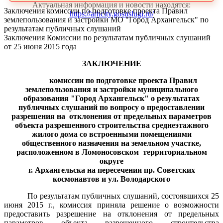
Актуальная информация и новости находятся:
Заключения комиссии по подготовке проекта Правил
https://arhcity.gosuslugi.ru/
землепользования и застройки МО "Город Архангельск" по
результатам публичных слушаний
Заключения Комиссии по результатам публичных слушаний
от 25 июня 2015 года
ЗАКЛЮЧЕНИЕ
комиссии по подготовке проекта Правил
землепользования и застройки муниципального
образования "Город Архангельск" о результатах
публичных слушаний по вопросу о предоставлении
разрешения на
отклонения от предельных параметров
объекта разрешенного строительства среднеэтажного
жилого дома со встроенными помещениями
общественного назначения на земельном участке,
расположенном в Ломоносовском
территориальном
округе
г. Архангельска на пересечении пр. Советских
космонавтов
и ул. Володарского
По результатам публичных слушаний, состоявшихся 25
июня 2015 г., комиссия приняла решение о возможности
предоставить разрешение на отклонения от предельных
параметров объекта разрешенного строительства