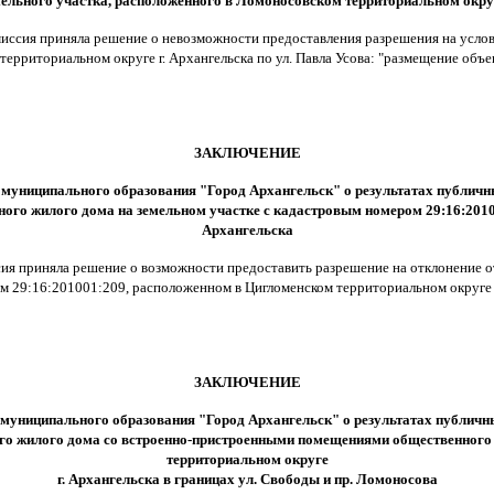
ельного участка, расположенного в Ломоносовском территориальном округе
миссия приняла решение о невозможности предоставления разрешения на усло
ерриториальном округе г. Архангельска по ул. Павла Усова: "размещение объ
ЗАКЛЮЧЕНИЕ
и муниципального образования "Город Архангельск"
о результатах публичн
ого жилого дома на земельном участке с кадастровым номером 29:16:2010
Архангельска
ссия приняла решение о возможности предоставить разрешение на отклонение
м 29:16:201001:209, расположенном в Цигломенском территориальном округе г
ЗАКЛЮЧЕНИЕ
и муниципального образования "Город Архангельск"
о результатах публичн
го жилого дома со встроенно-пристроенными помещениями общественного 
территориальном округе
г. Архангельска в границах ул. Свободы и пр. Ломоносова