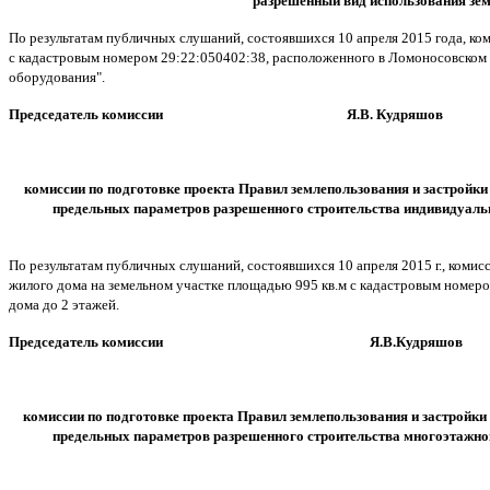
разрешенный вид использования зем
По результатам публичных слушаний, состоявшихся 10 апреля 2015 года, ко
с кадастровым номером 29:22:050402:38, расположенного в Ломоносовском т
оборудования".
Председатель комиссии Я.В. Кудряшов
комиссии по подготовке проекта Правил землепользования и застройк
предельных параметров разрешенного строительства индивидуальн
По результатам публичных слушаний, состоявшихся 10 апреля 2015 г., коми
жилого дома на земельном участке площадью 995 кв.м с кадастровым номеро
дома до 2 этажей.
Председатель комиссии Я.В.Кудряшов
комиссии по подготовке проекта Правил землепользования и застройк
предельных параметров разрешенного строительства многоэтажно