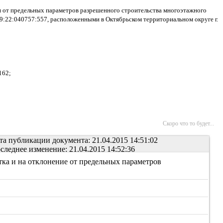
ия от предельных параметров разрешенного строительства многоэтажного
9:22:040757:557, расположенными в Октябрьском территориальном округе г.
162;
Скоро что то будет...
та публикации документа: 21.04.2015 14:51:02
следнее изменение: 21.04.2015 14:52:36
ка и на отклонение от предельных параметров