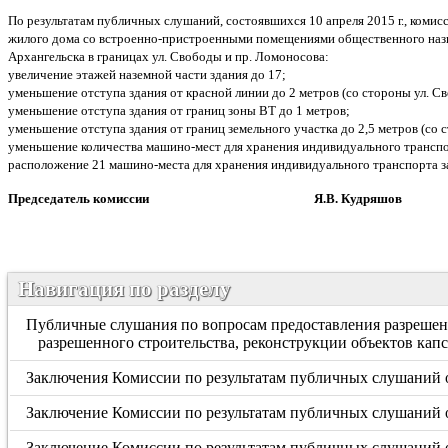
По результатам публичных слушаний, состоявшихся 10 апреля 2015 г., коми
жилого дома со встроенно-пристроенными помещениями общественного назна
Архангельска в границах ул. Свободы и пр. Ломоносова:
увеличение этажей наземной части здания до 17;
уменьшение отступа здания от красной линии до 2 метров (со стороны ул. Св
уменьшение отступа здания от границ зоны ВТ до 1 метров;
уменьшение отступа здания от границ земельного участка до 2,5 метров (со 
уменьшение количества машино-мест для хранения индивидуального транспо
расположение 21 машино-места для хранения индивидуального транспорта за
Председатель комиссии Я.В. Кудряшов
Навигация по разделу
Публичные слушания по вопросам предоставления разрешени
разрешенного строительства, реконструкции объектов кап
Заключения Комиссии по результатам публичных слушаний о
Заключение Комиссии по результатам публичных слушаний о
Заключение Комиссии по результатам публичных слушаний о