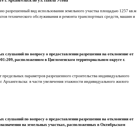
 г. Архангельск по ул. Павла Усова
вно разрешенный вид использования земельного участка площадью 1257 кв.м
ектов технического обслуживания и ремонта транспортных средств, машин и
ых слушаний по вопросу о предоставлении разрешения на отклонение от
01:209, расположенном в Цигломенском территориальном округе г.
 от предельных параметров разрешенного строительства индивидуального
. Архангельска: в части увеличения этажности индивидуального жилого
ых слушаний по вопросу о предоставлении разрешения на отклонения от
назначения на земельных участках, расположенных в Октябрьском