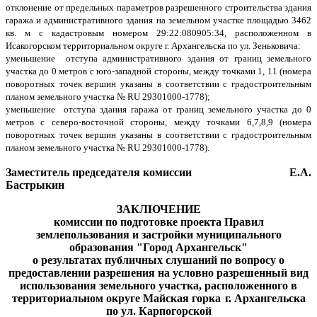
отклонение от предельных параметров разрешенного строительства здания
гаража и административного здания на земельном участке площадью 3462
кв. м с кадастровым номером 29:22:080905:34, расположенном в
Исакогорском территориальном округе г. Архангельска по ул. Зеньковича:
уменьшение отступа административного здания от границ земельного
участка до 0 метров с юго-западной стороны, между точками 1, 11 (номера
поворотных точек вершин указаны в соответствии с градостроительным
планом земельного участка №
RU
29301000-1778);
уменьшение отступа здания гаража от границ земельного участка до 0
метров с северо-восточной стороны, между точками 6,7,8,9 (номера
поворотных точек вершин указаны в соответствии с градостроительным
планом земельного участка №
RU
29301000-1778).
Заместитель председателя комиссии Е.А.
Бастрыкин
ЗАКЛЮЧЕНИЕ
комиссии по подготовке проекта Правил
землепользования и застройки муниципального
образования "Город Архангельск"
о результатах
публичных слушаний
по вопросу о
предоставлении разрешения на условно разрешенный вид
использования земельного участка, расположенного в
территориальном округе Майская горка
г. Архангельска
по ул. Карпогорской