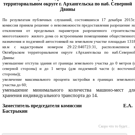
территориальном округе г. Архангельска по наб. Северной
Двины
По результатам публичных слушаний, состоявшихся 17 декабря 2015г.
комиссия приняла решение о невозможности предоставления разрешение н
отклонения от предельных параметров разрешенного строительств
многоэтажного жилого дома со встроенными помещениями общественног
назначения и подземной автостоянкой на земельном участке площадью 131
кв.м с кадастровым номером 29:22:040723:31, расположенном 
Октябрьском территориальном округе г.Архангельска по наб.Северно
Двины:
уменьшение отступа здания от грани
цы земельного участка до 0 метров (
северной стороны) и до 1 метра (для подземной части (с восточно
стороны));
увеличение максимального процента застройки в границах земельног
участка до 60;
уменьшение минимального количества машино-мест
дл
хранения
индивидуального транспорта до 14.
Заместитель председателя комиссии Е.А.
Бастрыкин
Скоро что то будет...