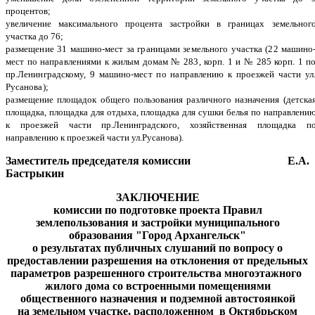
процентов;
увеличение максимального процента застройки в границах земельног
участка до 76;
размещение 31 машино-мест за границами земельного участка (22 машино
мест по направлениями к жилым домам № 283, корп. 1 и № 285 корп. 1 п
пр.Ленинградскому, 9 машино-мест по направлению к проезжей части ул
Русанова);
размещение площадок общего пользования различного назначения (детска
площадка, площадка для отдыха, площадка для сушки белья по направлени
к проезжей части пр.Ленинградского, хозяйственная площадка п
направлению к проезжей части ул.Русанова).
Заместитель председателя комиссии Е.А.
Бастрыкин
ЗАКЛЮЧЕНИЕ
комиссии по подготовке проекта Правил
землепользования и застройки муниципального
образования "Город Архангельск"
о результатах
публичных слушаний
по вопросу о
предоставлении разрешения на отклонения от предельных
параметров разрешенного строительства многоэтажного
жилого дома со встроенными помещениями
общественного назначения и подземной автостоянкой
на земельном участке, расположенном в Октябрьском