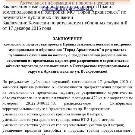
Актуальная информация и новости находятся:
Заключения комиссии по подготовке проекта Правил
https://arhcity.gosuslugi.ru/
землепользования и застройки МО "Город Архангельск" по
результатам публичных слушаний
Заключение Комиссии по результатам публичных слушаний
от 17 декабря 2015 года
ЗАКЛЮЧЕНИЕ
комиссии по подготовке проекта Правил землепользования и застройки
муниципального образования "Город Архангельск" о результатах
публичных слушаний
по вопросу о предоставлении разрешения на
отклонения от предельных параметров разрешенного строительства
объекта торговли, расположенного в Октябрьском территориальном
округе г. Архангельска по ул. Воскресенской
По результатам публичных слушаний, состоявшихся 17 декабря 2015 г.,
комиссия приняла решение о невозможности предоставления разрешения
на отклонения от предельных параметров разрешенного строительства
объекта торговли на земельном участке площадью 472 кв. м с кадастровым
номером 29:22:040613:43, расположенном в Октябрьском
территориальном округе г. Архангельска по пр. Воскресенская:
уменьшение отступа здания от красной линии до 0 метров;
уменьшение отступа здания от границы зоны ВТ-2-1 до 0 метров;
уменьшение отступа здания от границ земельного участка до 0 метров;
увеличение процента застройки в пределах границ предоставленного