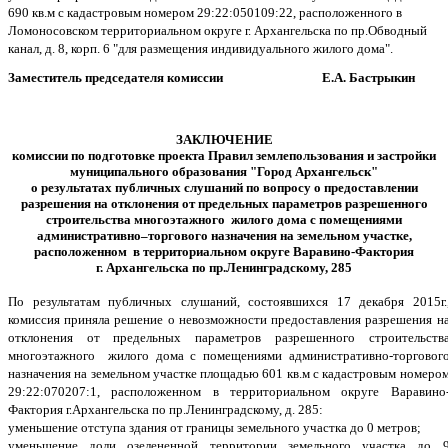
690 кв.м с кадастровым номером 29:22:050109:22, расположенного в
Ломоносовском территориальном округе г. Архангельска по пр.Обводный
канал, д. 8, корп. 6 "для размещения индивидуального жилого дома".
Заместитель председателя комиссии Е.А. Бастрыкин
ЗАКЛЮЧЕНИЕ
комиссии по подготовке проекта Правил землепользования и застройки
муниципального образования "Город Архангельск"
о
результатах
публичны
х слушаний
по в
опросу о предоставлении
разрешения на отклонения от предельных параметров разрешенного
строительства многоэтажного жилого дома с помещениями
административн
о–торгового назначения на земельном участке,
расположенном в территориальном округе Варавино-Фактория
г. Архангельска по пр.Ленинградскому, 285
По результатам публичных слушаний, состоявшихся 17 декабря 2015г.
комиссия приняла решение о невозможности предоставления разрешения н
отклонения от предельных параметров разрешенного строительств
многоэтажного жилого дома с помещениями административно-торговог
назначения на земельном участке площадью 601 кв.м с кадастровым номеро
29:22:070207:1, расположенном в территориальном округе Варавино
Фактория г.Архангельска по пр.Ленинградскому, д. 285:
уменьшение отступа здания от границы земельного участка до 0 метров;
уменьшение доли озелененной территории земельного участка до 