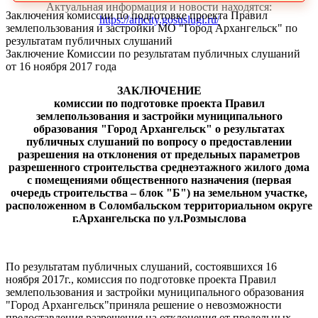
Актуальная информация и новости находятся:
Заключения комиссии по подготовке проекта Правил
https://arhcity.gosuslugi.ru/
землепользования и застройки МО "Город Архангельск" по
результатам публичных слушаний
Заключение Комиссии по результатам публичных слушаний
от 16 ноября 2017 года
ЗАКЛЮЧЕНИЕ
комиссии по подготовке проекта Правил
землепользования и застройки муниципального
образования "Город Архангельск" о результатах
публичных слушаний
по вопросу о предоставлении
разрешения на отклонения от предельных параметров
разрешенного строительства среднеэтажного жилого дома
с помещениями общественного назначения (первая
очередь строительства – блок "Б") на земельном участке,
расположенном в Соломбальском территориальном округе
г.Архангельска по ул.Розмыслова
По результатам публичных слушаний, состоявшихся 16
ноября 2017г., комиссия по подготовке проекта Правил
землепользования и застройки муниципального образования
"Город Архангельск"приняла решение о невозможности
предоставления разрешения на отклонения от предельных