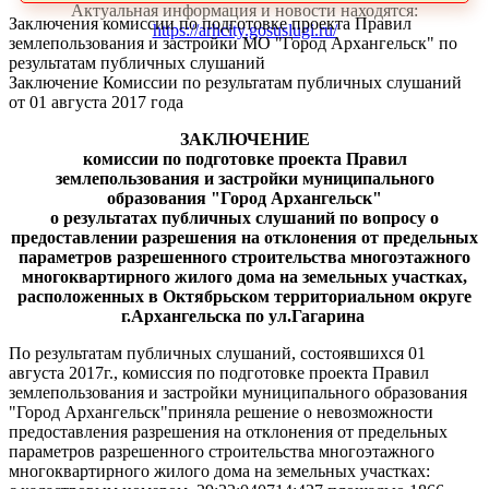
Актуальная информация и новости находятся:
Заключения комиссии по подготовке проекта Правил
https://arhcity.gosuslugi.ru/
землепользования и застройки МО "Город Архангельск" по
результатам публичных слушаний
Заключение Комиссии по результатам публичных слушаний
от 01 августа 2017 года
ЗАКЛЮЧЕНИЕ
комиссии по подготовке проекта Правил
землепользования и застройки муниципального
образования "Город Архангельск"
о результатах
публичных слушаний
по вопросу о
предоставлении разрешения на отклонения от предельных
параметров разрешенного строительства многоэтажного
многоквартирного жилого дома на земельных участках,
расположенных в Октябрьском территориальном округе
г.Архангельска по ул.Гагарина
По результатам публичных слушаний, состоявшихся 01
августа 2017г., комиссия по подготовке проекта Правил
землепользования и застройки муниципального образования
"Город Архангельск"приняла решение о невозможности
предоставления разрешения на отклонения от предельных
параметров разрешенного строительства многоэтажного
многоквартирного жилого дома на земельных участках: