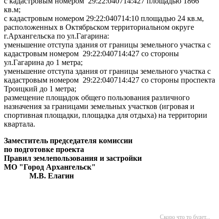
с кадастровым номером 29:22:040714:427 площадью 1866
кв.м;
с кадастровым номером 29:22:040714:10 площадью 24 кв.м,
расположенных в Октябрьском территориальном округе
г.Архангельска по ул.Гагарина:
уменьшение отступа здания от границы земельного участка с
кадастровым номером 29:22:040714:427 со стороны
ул.Гагарина до 1 метра;
уменьшение отступа здания от границы земельного участка с
кадастровым номером 29:22:040714:427 со стороны проспекта
Троицкий до 1 метра;
размещение площадок общего пользования различного
назначения за границами земельных участков (игровая и
спортивная площадки, площадка для отдыха) на территории
квартала.
Заместитель председателя комиссии
по подготовке проекта
Правил землепользования и застройки
МО "Город Архангельск"
М.В. Елагин
Скоро что то будет...