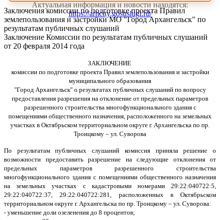
Актуальная информация и новости находятся:
Заключения комиссии по подготовке проекта Правил
https://arhcity.gosuslugi.ru/
землепользования и застройки МО "Город Архангельск" по
результатам публичных слушаний
Заключение Комиссии по результатам публичных слушаний
от 20 февраля 2014 года
ЗАКЛЮЧЕНИЕ
комиссии по подготовке проекта Правил землепользования и застройки
муниципального образования
"Город Архангельск"
о результатах публичных слушаний по вопросу
предоставления разрешения на отклонение от предельных параметров
разрешенного строительства многофункционального здания с
помещениями общественного назначения, расположенного на земельных
участках в Октябрьском территориальном округе г. Архангельска по пр.
Троицкому – ул. Суворова
По результатам публичных слушаний комиссия приняла решение о
возможности предоставить разрешение на следующие отклонения от
предельных параметров разрешенного строительства
многофункционального здания с помещениями общественного назначения
на земельных участках с кадастровыми номерами 29:22:040722:5,
29:22:040722:37, 29:22:040722:281, расположенных в Октябрьском
территориальном округе г. Архангельска по пр. Троицкому – ул. Суворова:
- уменьшение доли озеленения до 8 процентов;