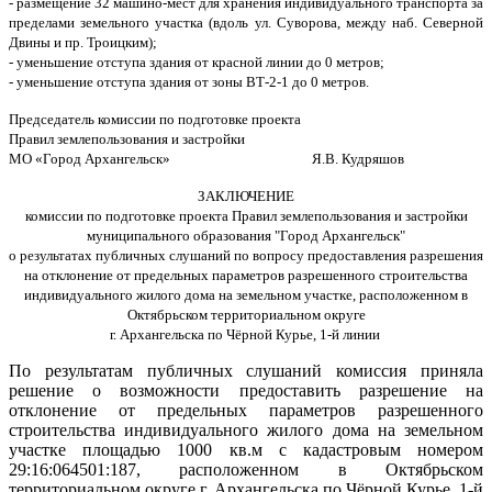
- размещение 32 машино-мест для хранения индивидуального транспорта за
пределами земельного участка (вдоль ул. Суворова, между наб. Северной
Двины и пр. Троицким);
- уменьшение отступа здания от красной линии до 0 метров;
- уменьшение отступа здания от зоны ВТ-2-1 до 0 метров.
П
редседатель комиссии п
о подготовке проекта
Правил землепользования и застройки
МО «Город Архангельск» Я.В. Кудряшов
ЗАКЛЮЧЕНИЕ
комиссии по подготовке проекта Правил землепользования и застройки
муниципального образования "Город Архангельск"
о результатах публичных слушаний по вопросу предоставления разрешения
на отклонение от предельных параметров разрешенного строительства
индивидуального жилого дома на земельном участке, расположенном в
Октябрьском территориальном округе
г. Архангельска по Чёрной Курье, 1-й линии
По результатам публичных слушаний комиссия приняла
решение о возможности предоставить разрешение на
отклонение от предельных параметров разрешенного
строительства индивидуального жилого дома на земельном
участке площадью 1000 кв.м с кадастровым номером
29:16:064501:187, расположенном в Октябрьском
территориальном округе г. Архангельска по Чёрной Курье, 1-й