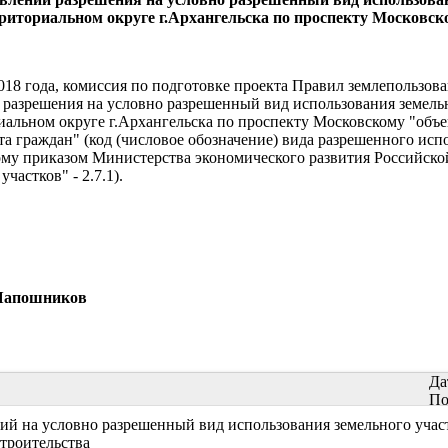
риториальном округе г.Архангельска по проспекту Московск
018 года, комиссия по подготовке проекта Правил землепользов
 разрешения на условно разрешенный вид использования земель
иальном округе г.Архангельска по проспекту Московскому "объ
а граждан" (код (числовое обозначение) вида разрешенного исп
ому приказом Министерства экономического развития Российско
астков" - 2.7.1).
ошников
Да
По
й на условно разрешенный вид использования земельного участ
строительства