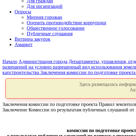
Для граждан
Для организаций
Опросы
Мнения горожан
Оценить противодействие коррупции
Общественное голосование
Публичные слушания
Витрина закупок
Амаркет
Начало
Администрация города
Департаменты, управления, от
разрешений на условно разрешенный вид использования земель
капстроительства
Заключения комиссии по подготовке проекта
Здесь размещалась информа
Ак
Заключения комиссии по подготовке проекта Правил землепол
Заключение Комиссии по результатам публичных слушаний от 1
комиссии по подготовке проек
о результатах публичных слушаний по вопросу о предост