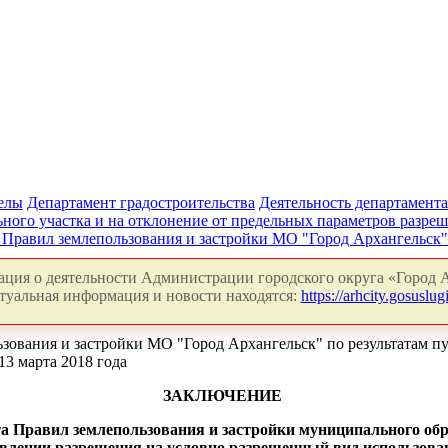
делы
Департамент градостроительства
Деятельность департамента
ного участка и на отклонение от предельных параметров разреш
 Правил землепользования и застройки МО "Город Архангельск
ция о деятельности Администрации городского округа «Город А
туальная информация и новости находятся:
https://arhcity.gosuslugi
ьзования и застройки МО "Город Архангельск" по результатам 
3 марта 2018 года
ЗАКЛЮЧЕНИЕ
та Правил землепользования и застройки муниципального об
авлении разрешения на условно разрешенный вид использова