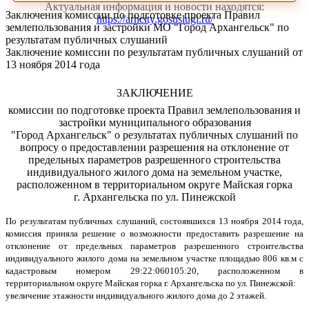
Актуальная информация и новости находятся:
Заключения комиссии по подготовке проекта Правил
https://arhcity.gosuslugi.ru/
землепользования и застройки МО "Город Архангельск" по
результатам публичных слушаний
Заключение комиссии по результатам публичных слушаний от
13 ноября 2014 года
ЗАКЛЮЧЕНИЕ
комиссии по подготовке проекта Правил землепользования и
застройки муниципального образования
"Город Архангельск" о результатах публичных слушаний по
вопросу о предоставлении разрешения на отклонение от
предельных параметров разрешенного строительства
индивидуального жилого дома на земельном участке,
расположенном в территориальном округе Майская горка
г. Архангельска по ул. Пинежской
По результатам публичных слушаний, состоявшихся 13 ноября 2014 года,
комиссия приняла решение о возможности предоставить разрешение на
отклонение от предельных параметров разрешенного строительства
индивидуального жилого дома на земельном участке площадью 806
кв.м с
кадастровым номером 29:22:060105:20, расположенном в
территориальном округе Майская горка г. Архангельска по ул. Пинежской:
увеличение этажности индивидуального жилого дома до 2 этажей.