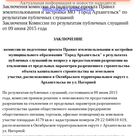
Актуальная информация и новости находятся:
Заключения комиссии по подготовке проекта Правил
https://arhcity.gosuslugi.ru/
землепользования и застройки МО "Город Архангельск" по
результатам публичных слушаний
Заключения Комиссии по результатам публичных слущаний
от 09 июня 2015 года
ЗАКЛЮЧЕНИЕ
комиссии по подготовке проекта Правил землепользования и застройки
муниципального образования "Город Архангельск" о результатах
публичных слушаний по вопросу о предоставлении разрешения на
отклонения от предельных параметров разрешенного строительства
объекта капитального строительства на земельном
участке, расположенном в Октябрьском территориальном округе г.
Архангельска по ул. Нагорной
По результатам публичных слушаний, состоявшихся 09 июня 2015
года, комиссия приняла решение о невозможности предоставления
разрешения на отклонения от предельных параметров разрешенного
строительства здания общественного назначения (предприятие
общественного питания, торговли, офисные помещения) на земельном
участке площадью 4179 кв.м с кадастровым номером 29:22:040610:619,
расположенном в Октябрьском территориальном округе г. Архангельска по
ул. Нагорной: