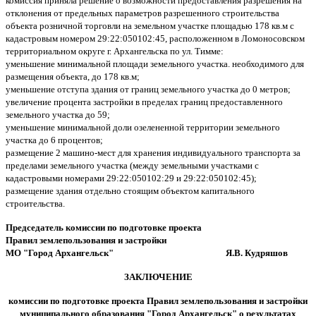
комиссия приняла решение о возможности предоставления разрешения на
отклонения от предельных параметров разрешенного строительства
объекта розничной торговли на земельном участке площадью 178 кв.м с
кадастровым номером 29:22:050102:45, расположенном в Ломоносовском
территориальном округе г. Архангельска по ул. Тимме:
уменьшение минимальной площади земельного участка. необходимого для
размещения объекта, до 178 кв.м;
уменьшение отступа здания от границ земельного участка до 0 метров;
увеличение процента застройки в пределах границ предоставленного
земельного участка до 59;
уменьшение минимальной доли озелененной территории земельного
участка до 6 процентов;
размещение 2 машино-мест для хранения индивидуального транспорта за
пределами земельного участка (между земельными участками с
кадастровыми номерами 29:22:050102:29 и 29:22:050102:45);
размещение здания отдельно стоящим объектом капитального
строительства.
Председатель комиссии по подготовке проекта
Правил землепользования и застройки
МО "Город Архангельск" Я.В. Кудряшов
ЗАКЛЮЧЕНИЕ
комиссии по подготовке проекта Правил землепользования и застройки
муниципального образования "Город Архангельск" о результатах