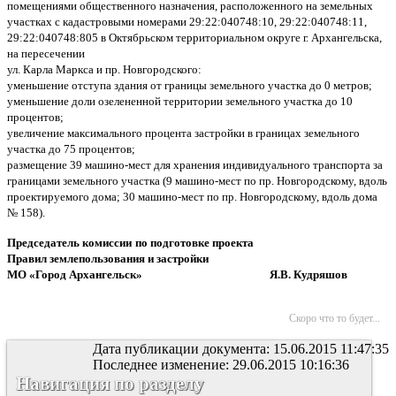
помещениями общественного назначения, расположенного на земельных
участках с кадастровыми номерами 29:22:040748:10, 29:22:040748:11,
29:22:040748:805 в Октябрьском территориальном округе г. Архангельска,
на пересечении
ул. Карла Маркса и пр. Новгородского:
уменьшение отступа здания от границы земельного участка до 0 метров;
уменьшение доли озелененной территории земельного участка до 10
процентов;
увеличение максимального процента застройки в границах земельного
участка до 75 процентов;
размещение 39 машино-мест для хранения индивидуального транспорта за
границами земельного участка (9 машино-мест по пр. Новгородскому, вдоль
проектируемого дома; 30 машино-мест по пр. Новгородскому, вдоль дома
№ 158).
Председатель комиссии
по подготовке проекта
Правил землепользования и застройки
МО «Город Архангельск» Я.В. Кудряшов
Скоро что то будет...
Дата публикации документа: 15.06.2015 11:47:35
Последнее изменение: 29.06.2015 10:16:36
Навигация по разделу