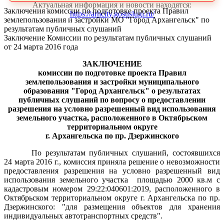
Актуальная информация и новости находятся:
Заключения комиссии по подготовке проекта Правил
https://arhcity.gosuslugi.ru/
землепользования и застройки МО "Город Архангельск" по
результатам публичных слушаний
Заключение Комиссии по результатам публичных слушаний
от 24 марта 2016 года
ЗАКЛЮЧЕНИЕ
комиссии по подготовке проекта Правил
землепользования и застройки муниципального
образования "Город Архангельск" о результатах
публичных слушаний
по вопросу о предоставлении
разрешения на условно разрешенный вид использования
земельного участка, расположенного в Октябрьском
территориальном округе
г. Архангельска по пр. Дзержинского
По результатам публичных слушаний, состоявшихся
24 марта 2016 г., комиссия приняла решение о невозможности
предоставления разрешения на условно разрешенный вид
использования земельного участка
площадью 2000 кв.м с
кадастровым номером 29:22:040601:2019, расположенного в
Октябрьском территориальном округе г. Архангельска по пр.
Дзержинского: "для размещения объектов для хранения
индивидуальных автотранспортных средств".