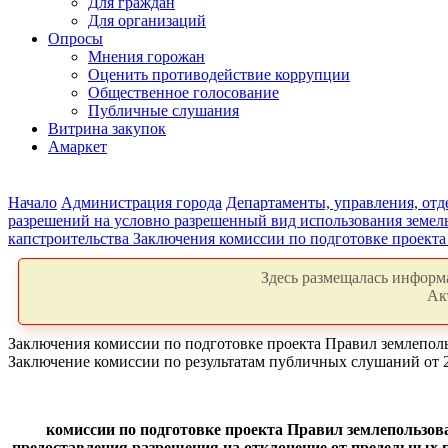
Для граждан
Для организаций
Опросы
Мнения горожан
Оценить противодействие коррупции
Общественное голосование
Публичные слушания
Витрина закупок
Амаркет
Начало
Администрация города
Департаменты, управления, от
разрешений на условно разрешенный вид использования земель
капстроительства
Заключения комиссии по подготовке проекта
Здесь размещалась информа
Ак
Заключения комиссии по подготовке проекта Правил землепол
Заключение комиссии по результатам публичных слушаний от 
комиссии по подготовке проекта Правил землепользов
предоставления разрешения на отклонение от предельных 