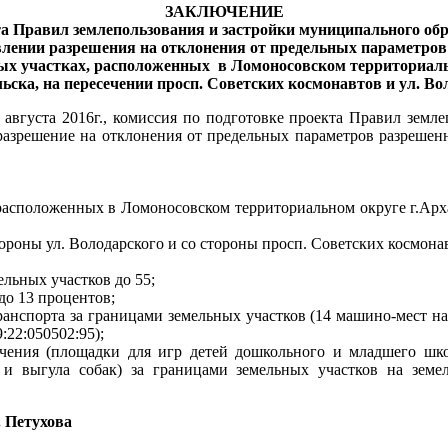
ЗАКЛЮЧЕНИЕ
та Правил землепользования и застройки муниципального об
влении разрешения на отклонения от предельных параметров
ых участках, расположенных
в Ломоносовском территориал
льска, на пересечении просп. Советских космонавтов и ул. Во
августа 2016г., комиссия по подготовке проекта Правил земл
разрешение на отклонения от предельных параметров разрешенн
расположенных в Ломоносовском территориальном округе г.Арха
ороны ул. Володарского и со стороны просп. Советских космонав
льных участков до 55;
до 13 процентов;
анспорта за границами земельных участков (14 машино-мест на
9:22:050502:95);
чения (площадки для игр детей дошкольного и младшего школ
 и выгула собак
) за границами земельных участков на зем
. Петухова