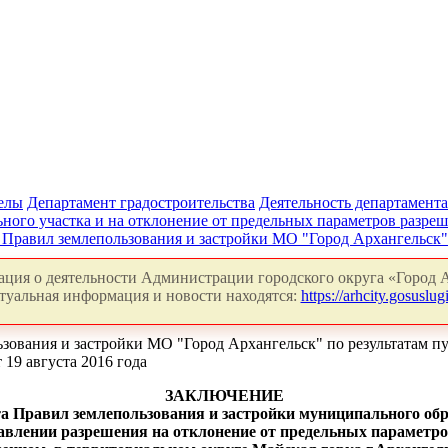
делы
Департамент градостроительства
Деятельность департамента
ного участка и на отклонение от предельных параметров разреш
 Правил землепользования и застройки МО "Город Архангельск
ция о деятельности Администрации городского округа «Город А
туальная информация и новости находятся:
https://arhcity.gosuslugi
ьзования и застройки МО "Город Архангельск" по результатам 
19 августа 2016 года
ЗАКЛЮЧЕНИЕ
та Правил землепользования и застройки муниципального об
тавлении разрешения на отклонение от предельных параметро