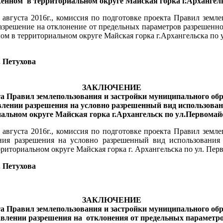
женном
в территориальном округе Майская горка г.Архангел
августа 2016г., комиссия по подготовке проекта Правил земл
азрешение на отклонение от предельных параметров разрешенно
ом в территориальном округе Майская горка г.Архангельска по 
. Петухова
ЗАКЛЮЧЕНИЕ
та Правил землепользования и застройки муниципального об
влении разрешения на условно разрешенный вид использован
альном округе Майская горка г.Архангельск по ул.Первомайс
августа 2016г., комиссия по подготовке проекта Правил земл
ия разрешения на условно разрешенный вид использования о
риториальном округе Майская горка г. Архангельска по ул. Пер
. Петухова
ЗАКЛЮЧЕНИЕ
та Правил землепользования и застройки муниципального об
авлении разрешения на
отклонения от предельных параметр