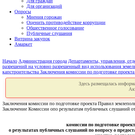
Для граждан
Для организаций
Опросы
Мнения горожан
Оценить противодействие коррупции
Общественное голосование
Публичные слушания
Витрина закупок
Амаркет
Начало
Администрация города
Департаменты, управления, от
разрешений на условно разрешенный вид использования земель
капстроительства
Заключения комиссии по подготовке проекта
Здесь размещалась информа
Ак
Заключения комиссии по подготовке проекта Правил землепол
Заключение Комиссии опо результатам публичных слушаний от 
комиссии по подготовке проек
о результатах
публичных слушаний
по вопросу о предос