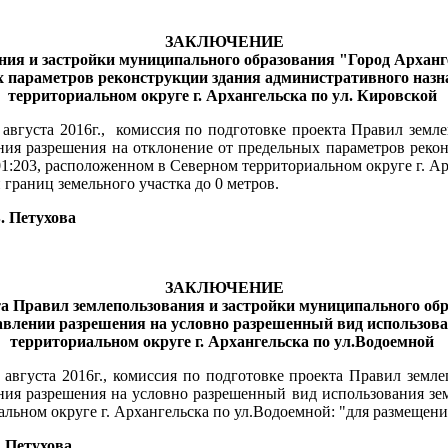
ЗАКЛЮЧЕНИЕ
ния и застройки муниципального образования "Город Арханг
 параметров реконструкции здания административного назна
территориальном округе г. Архангельска по ул. Кировской
вгуста 2016г.,
комиссия по подготовке проекта Правил земле
ния разрешения на отклонение от предельных параметров рекон
01:203, расположенном в Северном территориальном округе г. А
 границ земельного участка до 0 метров.
. Петухова
ЗАКЛЮЧЕНИЕ
та Правил землепользования и застройки муниципального об
тавлении разрешения на условно разрешенный вид использова
территориальном округе г. Архангельска по ул.Водоемной
августа 2016г., комиссия по подготовке проекта Правил земл
ия разрешения на условно разрешенный вид использования зем
альном округе г. Архангельска по ул.Водоемной: "для размеще
. Петухова