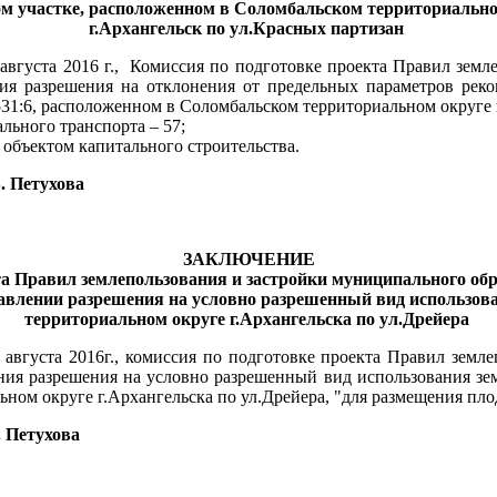
ом участке, расположенном в Соломбальском территориально
г.Архангельск по ул.Красных партизан
вгуста 2016 г.,
Комиссия по подготовке проекта Правил земл
ия разрешения на отклонения от предельных параметров рекон
31:6, расположенном в Соломбальском территориальном округе г
льного транспорта – 57;
объектом капитального строительства.
. Петухова
ЗАКЛЮЧЕНИЕ
та Правил землепользования и застройки муниципального об
тавлении разрешения на условно разрешенный вид использова
территориальном округе г.Архангельска по ул.Дрейера
августа 2016г., комиссия по подготовке проекта Правил земл
ия разрешения на условно разрешенный вид использования зем
ьном округе г.Архангельска по ул.Дрейера, "для размещения пл
. Петухова