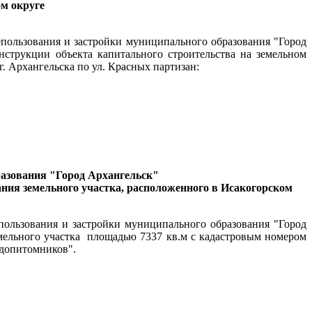
м округе
епользования и застройки муниципального образования "Город
струкции объекта капитального строительства на земельном
. Архангельска по ул. Красных партизан:
разования "Город Архангельск"
ния земельного участка, расположенного в Исакогорском
епользования и застройки муниципального образования "Город
ельного участка
площадью 7337 кв.м с кадастровым номером
одопитомников".