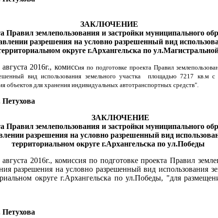
ЗАКЛЮЧЕНИЕ
та Правил землепользования и застройки муниципального об
тавлении разрешения на условно разрешенный вид использова
территориальном округе г.Архангельска по ул.Магистрально
августа 2016г., комисс
ия по подготовке проекта Правил землепользова
ешенный вид использования земельного участка площадью 7217 кв.м с 
ния объектов для хранения индивидуальных автотранспортных средств".
. Петухова
ЗАКЛЮЧЕНИЕ
та Правил землепользования и застройки муниципального об
авлении разрешения на условно разрешенный вид использова
территориальном округе г.Архангельска по ул.Победы
августа 2016г., комиссия по подготовке проекта Правил земл
ния разрешения на условно разрешенный вид использования зе
ориальном округе г.Архангельска по ул.Победы, "для размеще
. Петухова