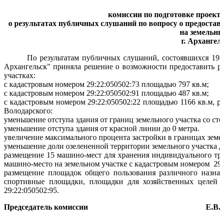
комиссии по подготовке проек
о результатах
публичных слушаний
по вопросу о предоста
на земельн
г. Арханге
По результатам публичных слушаний, состоявшихся 19 
Архангельск" приняла решение о возможности предоставить 
участках:
с кадастровым номером 29:22:050502:73 площадью 797 кв.м;
с кадастровым номером 29:22:050502:91 площадью 487 кв.м;
с кадастровым номером 29:22:050502:22 площадью 1166 кв.м, 
Володарского:
уменьшение отступа здания от границ земельного участка со ст
уменьшение отступа здания от красной линии до 0 метра.
увеличение максимального процента застройки в границах земе
уменьшение доли озелененной территории земельного участка 
размещение 15 машино-мест для хранения индивидуального тр
машино-место на земельном участке с кадастровым номером
2
размещение площадок общего пользования различного назна
спортивные площадки, площадки для хозяйственных целей
29:22:050502:95
.
Председатель комиссии
Е.В