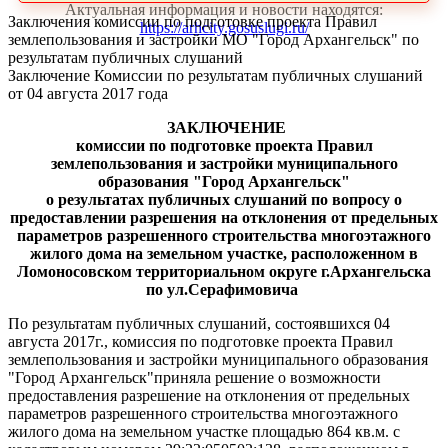
Актуальная информация и новости находятся:
Заключения комиссии по подготовке проекта Правил
https://arhcity.gosuslugi.ru/
землепользования и застройки МО "Город Архангельск" по
результатам публичных слушаний
Заключение Комиссии по результатам публичных слушаний
от 04 августа 2017 года
ЗАКЛЮЧЕНИЕ
комиссии по подготовке проекта Правил
землепользования и застройки муниципального
образования "Город Архангельск"
о результатах
публичных слушаний
по вопросу о
предоставлении разрешения на отклонения от предельных
параметров разрешенного строительства многоэтажного
жилого дома на земельном участке, расположенном в
Ломоносовском территориальном округе г.Архангельска
по ул.Серафимовича
По результатам публичных слушаний, состоявшихся 04
августа 2017г., комиссия по подготовке проекта Правил
землепользования и застройки муниципального образования
"Город Архангельск"приняла решение о возможности
предоставления разрешение на отклонения от предельных
параметров разрешенного строительства многоэтажного
жилого дома на земельном участке площадью 864 кв.м. с