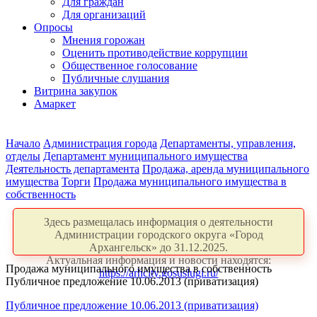
Для граждан
Для организаций
Опросы
Мнения горожан
Оценить противодействие коррупции
Общественное голосование
Публичные слушания
Витрина закупок
Амаркет
Начало
Администрация города
Департаменты, управления,
отделы
Департамент муниципального имущества
Деятельность департамента
Продажа, аренда муниципального
имущества
Торги
Продажа муниципального имущества в
собственность
Здесь размещалась информация о деятельности
Администрации городского округа «Город
Архангельск» до 31.12.2025.
Актуальная информация и новости находятся:
Продажа муниципального имущества в собственность
https://arhcity.gosuslugi.ru/
Публичное предложение 10.06.2013 (приватизация)
Публичное предложение 10.06.2013 (приватизация)