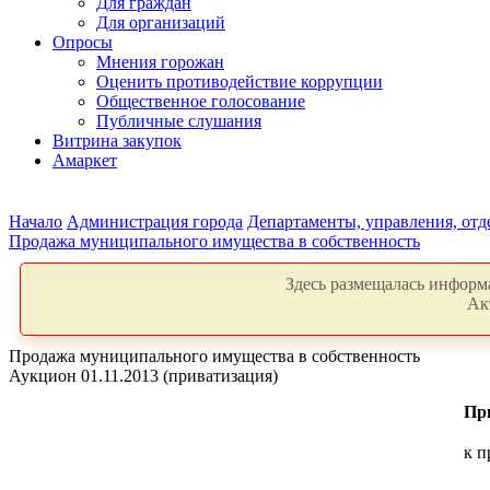
Для граждан
Для организаций
Опросы
Мнения горожан
Оценить противодействие коррупции
Общественное голосование
Публичные слушания
Витрина закупок
Амаркет
Начало
Администрация города
Департаменты, управления, от
Продажа муниципального имущества в собственность
Здесь размещалась информа
Ак
Продажа муниципального имущества в собственность
Аукцион 01.11.2013 (приватизация)
Пр
к п