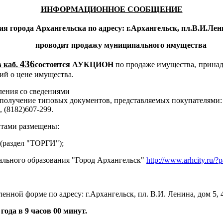
ИНФОРМАЦИОННОЕ СООБЩЕНИЕ
я города Архангельска по адресу: г.Архангельск, пл.В.И.Лен
проводит продажу муниципального имущества
436
 каб.
состоится АУКЦИОН
по продаже имущества, прина
ий о цене имущества.
ления со сведениями
олучение типовых документов, представляемых покупателями: г. 
, (8182)607-299.
нтами размещены:
(раздел "ТОРГИ");
льного образования "Город Архангельск"
http://www.arhcity.ru/?
ой форме по адресу: г.Архангельск, пл. В.И. Ленина, дом 5, 4 эт
года в 9 часов 00 минут.