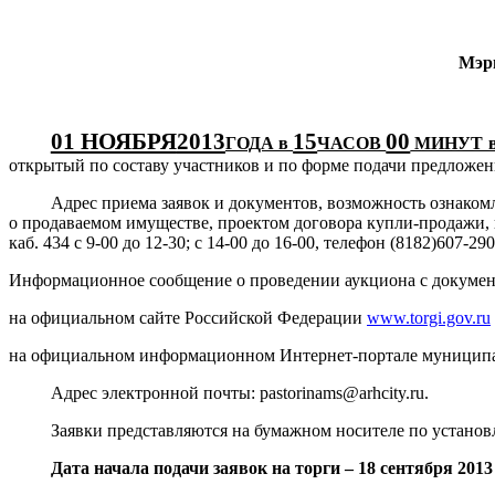
Мэри
01 НОЯБРЯ
2013
15
00
ГОДА в
ЧАСОВ
МИНУТ в
открытый по составу участников и по форме подачи предложен
Адрес приема заявок и документов, возможность ознаком
о продаваемом имуществе, проектом договора купли-продажи, п
каб. 434 с 9-00 до 12-30; с 14-00 до 16-00, телефон (8182)607-290
Информационное сообщение о проведении аукциона с докуме
на официальном сайте Российской Федерации
www.torgi.gov.ru
на официальном информационном Интернет-портале муниципа
Адрес электронной почты:
pastorinams
@
arhcity
.
ru
.
Заявки представляются на бумажном носителе по установленн
Дата начала подачи заявок на торги – 18 сентября 2013 