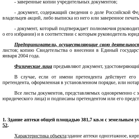
- заверенные копии учредительных документов;
- документ, содержащий сведения о доле Российской Фе
владельцев акций, либо выписка из него или заверенное печат
- документ, который подтверждает полномочия руководи
о его избрании) и в соответствии с которым руководитель юри
Предприниматели, осуществляющие свою деятельность
листов; копию Свидетельства о внесении в Единый государ
января 2004 года.
Физические лица
предъявляют документ, удостоверяющий 
В случае, если от имени претендента действует его
претендента, оформленная в установленном порядке, или нотар
Все листы документов, представляемых одновременно с 
юридического лица) и подписаны претендентом или его предст
1. Здание аптеки общей площадью 381,7 кв.м с земельным у
52
.
Характеристика объекта
:здание аптеки одноэтажное, кир