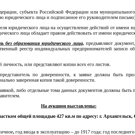
дерации, субъекта Российской Федерации или муниципального 
ью юридического лица и подписанное его руководителем письмо)
теля юридического лица на осуществление действий от имени юр
дического лица обладает правом действовать от имени юридическ
 без образования юридического лица,
предъявляют документ,
ственный реестр индивидуальных предпринимателей записи об
личность, или представляют копии всех его листов.
 представитель по доверенности, к заявке должна быть пр
иально заверенная копия такой доверенности.
заявкой, либо отдельные тома данных документов должны быть 
авителем.
На аукцион выставлены:
частком общей площадью 427 кв.м по адресу: г. Архангельск
пичное
,
год ввода в эксплуатацию – до 1917 года; год последнего