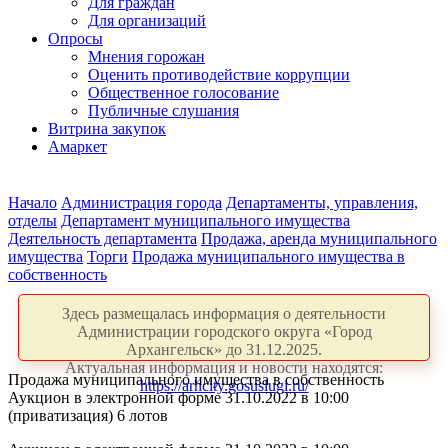
Для граждан
Для организаций
Опросы
Мнения горожан
Оценить противодействие коррупции
Общественное голосование
Публичные слушания
Витрина закупок
Амаркет
Начало
Администрация города
Департаменты, управления,
отделы
Департамент муниципального имущества
Деятельность департамента
Продажа, аренда муниципального
имущества
Торги
Продажа муниципального имущества в
собственность
Здесь размещалась информация о деятельности
Администрации городского округа «Город
Архангельск» до 31.12.2025.
Актуальная информация и новости находятся:
Продажа муниципального имущества в собственность
https://arhcity.gosuslugi.ru/
Аукцион в электронной форме 31.10.2022 в 10:00
(приватизация) 6 лотов