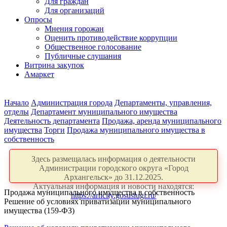
Для граждан
Для организаций
Опросы
Мнения горожан
Оценить противодействие коррупции
Общественное голосование
Публичные слушания
Витрина закупок
Амаркет
Начало
Администрация города
Департаменты, управления,
отделы
Департамент муниципального имущества
Деятельность департамента
Продажа, аренда муниципального
имущества
Торги
Продажа муниципального имущества в
собственность
Здесь размещалась информация о деятельности
Администрации городского округа «Город
Архангельск» до 31.12.2025.
Актуальная информация и новости находятся:
Продажа муниципального имущества в собственность
https://arhcity.gosuslugi.ru/
Решение об условиях приватизации муниципального
имущества (159-ФЗ)