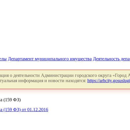
делы
Департамент муниципального имущества
Деятельность деп
ция о деятельности Администрации городского округа «Город А
туальная информация и новости находятся:
https://arhcity.gosuslugi
а (159 ФЗ)
(159 ФЗ) от 01.12.2016