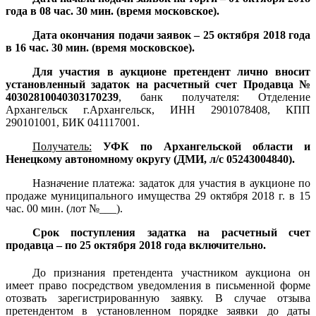
года в 08 час. 30 мин. (время московское).
Дата окончания подачи заявок – 25 октября 2018 года
в 16 час. 30 мин. (время московское).
Для участия в аукционе претендент лично вносит
установленный задаток на расчетный счет Продавца
№
40302810040303170239
, банк получателя: Отделение
Архангельск г.Архангельск, ИНН 2901078408, КПП
290101001, БИК 041117001.
Получатель:
УФК по Архангельской области и
Ненецкому автономному округу (ДМИ, л/с 05243004840).
Назначение платежа: задаток для участия в аукционе по
продаже муниципального имущества 29 октября 2018 г. в 15
час. 00 мин. (лот №___).
Срок поступления задатка на расчетный счет
продавца – по 25 октября 2018 года включительно.
До признания претендента участником аукциона он
имеет право посредством уведомления в письменной форме
отозвать зарегистрированную заявку. В случае отзыва
претендентом в установленном порядке заявки до даты