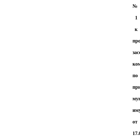
№
1
к
пр
зас
ко
по
пр
му
им
от
17.