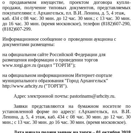
о продаваемом имуществе, проектом договора купли-
продажи, получение типовых документов, представляемых
покупателями: г. Архангельск, пл. В.И. Ленина, д. 5, 4 этаж,
каб. 434 с 08 час. 30 мин. до 12 час. 30 мин.; с 13 час. 30 мин.
до 16 час. 30 мин. (время московское), телефон (8182)607-290,
(8182)607-299.
Информационное сообщение о проведении аукциона с
документами размещены:
на официальном сайте Российской Федерации для
размещения информации о проведении торгов
www
.
torgi
.
gov
.
ru
(раздел "ТОРГИ");
на официальном информационном Интернет-портале
муниципального образования "Город Архангельск"
http
://
www
.
arhcity
.
ru
("ТОРГИ").
Адрес электронной почты:
pastorinams
@
arhcity
.
ru
.
Заявки представляются на бумажном носителе по
установленной форме по адресу: г.Архангельск, пл. В.И.
Ленина, д. 5, 4 этаж, каб. 434 с 08 час. 30 мин. до 12 час. 30
мин.; с 13 час. 30 мин. до 16 час. 30 мин. (время московское).
Дата начала подачи заявок на торги – 01 октября 2018