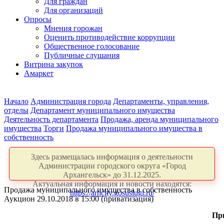
Для граждан
Для организаций
Опросы
Мнения горожан
Оценить противодействие коррупции
Общественное голосование
Публичные слушания
Витрина закупок
Амаркет
Начало
Администрация города
Департаменты, управления,
отделы
Департамент муниципального имущества
Деятельность департамента
Продажа, аренда муниципального
имущества
Торги
Продажа муниципального имущества в
собственность
Здесь размещалась информация о деятельности
Администрации городского округа «Город
Архангельск» до 31.12.2025.
Актуальная информация и новости находятся:
Продажа муниципального имущества в собственность
https://arhcity.gosuslugi.ru/
Аукцион 29.10.2018 в 15:00 (приватизация)
Пр