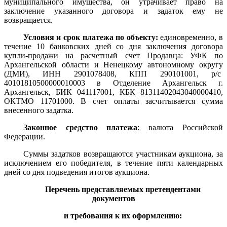
муниципального имущества, он утрачивает право на
заключение указанного договора и задаток ему не
возвращается.
Условия и срок платежа по объекту:
единовременно, в
течение 10 банковских дней со дня заключения договора
купли-продажи на расчетный счет Продавца: УФК по
Архангельской области и Ненецкому автономному округу
(ДМИ), ИНН 2901078408, КПП 290101001, р/с
40101810500000010003 в Отделение Архангельск г.
Архангельск, БИК 041117001, КБК 81311402043040000410,
ОКТМО 11701000. В счет оплаты засчитывается сумма
внесенного задатка.
Законное средство платежа
: валюта Российской
Федерации.
Суммы задатков возвращаются участникам аукциона, за
исключением его победителя, в течение пяти календарных
дней со дня подведения итогов аукциона.
Перечень представляемых претендентами
документов
и требования к их оформлению: