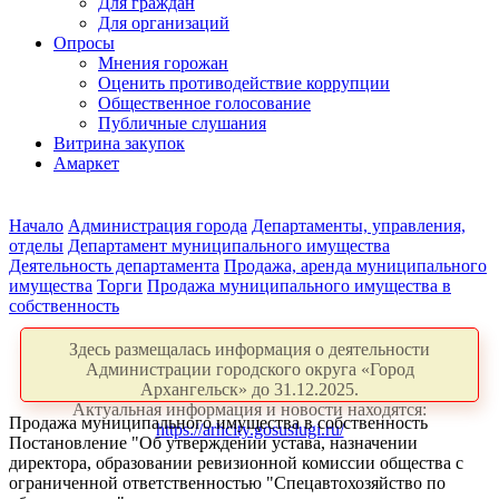
Для граждан
Для организаций
Опросы
Мнения горожан
Оценить противодействие коррупции
Общественное голосование
Публичные слушания
Витрина закупок
Амаркет
Начало
Администрация города
Департаменты, управления,
отделы
Департамент муниципального имущества
Деятельность департамента
Продажа, аренда муниципального
имущества
Торги
Продажа муниципального имущества в
собственность
Здесь размещалась информация о деятельности
Администрации городского округа «Город
Архангельск» до 31.12.2025.
Актуальная информация и новости находятся:
Продажа муниципального имущества в собственность
https://arhcity.gosuslugi.ru/
Постановление "Об утверждении устава, назначении
директора, образовании ревизионной комиссии общества с
ограниченной ответственностью "Спецавтохозяйство по