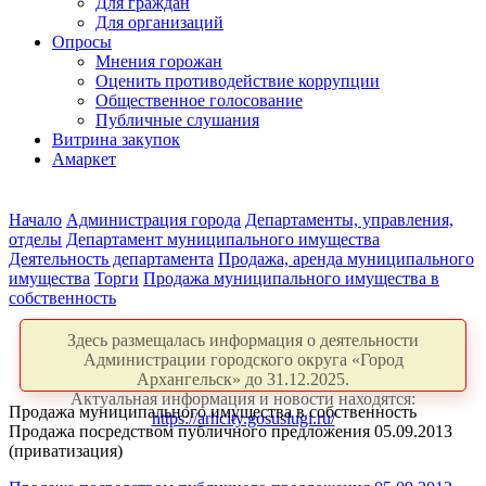
Для граждан
Для организаций
Опросы
Мнения горожан
Оценить противодействие коррупции
Общественное голосование
Публичные слушания
Витрина закупок
Амаркет
Начало
Администрация города
Департаменты, управления,
отделы
Департамент муниципального имущества
Деятельность департамента
Продажа, аренда муниципального
имущества
Торги
Продажа муниципального имущества в
собственность
Здесь размещалась информация о деятельности
Администрации городского округа «Город
Архангельск» до 31.12.2025.
Актуальная информация и новости находятся:
Продажа муниципального имущества в собственность
https://arhcity.gosuslugi.ru/
Продажа посредством публичного предложения 05.09.2013
(приватизация)