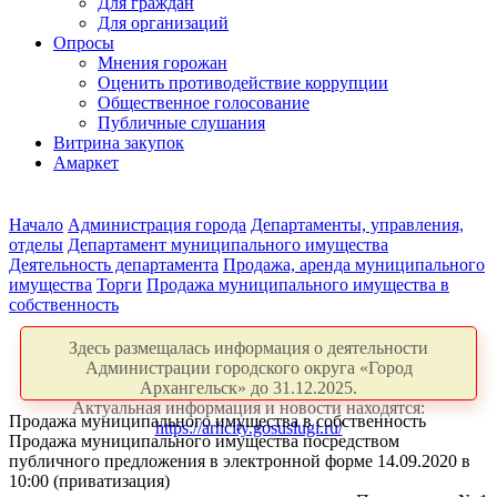
Для граждан
Для организаций
Опросы
Мнения горожан
Оценить противодействие коррупции
Общественное голосование
Публичные слушания
Витрина закупок
Амаркет
Начало
Администрация города
Департаменты, управления,
отделы
Департамент муниципального имущества
Деятельность департамента
Продажа, аренда муниципального
имущества
Торги
Продажа муниципального имущества в
собственность
Здесь размещалась информация о деятельности
Администрации городского округа «Город
Архангельск» до 31.12.2025.
Актуальная информация и новости находятся:
Продажа муниципального имущества в собственность
https://arhcity.gosuslugi.ru/
Продажа муниципального имущества посредством
публичного предложения в электронной форме 14.09.2020 в
10:00 (приватизация)