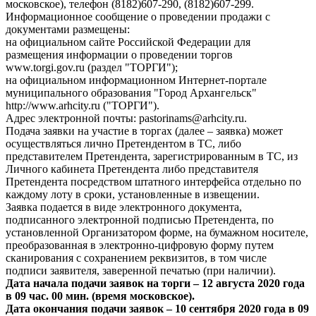
московское), телефон (8182)607-290, (8182)607-299.
Информационное сообщение о проведении продажи с
документами размещены:
на официальном сайте Российской Федерации для
размещения информации о проведении торгов
www.torgi.gov.ru (раздел "ТОРГИ");
на официальном информационном Интернет-портале
муниципального образования "Город Архангельск"
http://www.arhcity.ru ("ТОРГИ").
Адрес электронной почты: pastorinams@arhcity.ru.
Подача заявки на участие в торгах (далее – заявка) может
осуществляться лично Претендентом в ТС, либо
представителем Претендента, зарегистрированным в ТС, из
Личного кабинета Претендента либо представителя
Претендента посредством штатного интерфейса отдельно по
каждому лоту в сроки, установленные в извещении.
Заявка подается в виде электронного документа,
подписанного электронной подписью Претендента, по
установленной Организатором форме, на бумажном носителе,
преобразованная в электронно-цифровую форму путем
сканирования с сохранением реквизитов, в том числе
подписи заявителя, заверенной печатью (при наличии).
Дата начала подачи заявок на торги – 12 августа 2020 года
в 09 час. 00 мин. (время московское).
Дата окончания подачи заявок – 10 сентября 2020 года в 09