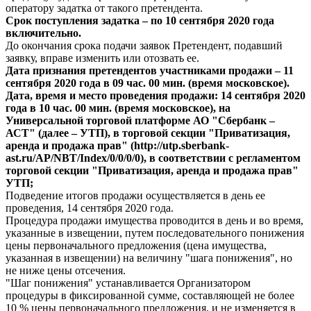
оператору задатка от такого претендента.
Срок поступления задатка – по 10 сентября 2020 года
включительно.
До окончания срока подачи заявок Претендент, подавший
заявку, вправе изменить или отозвать ее.
Дата признания претендентов участниками продажи – 11
сентября 2020 года в 09 час. 00 мин. (время московское).
Дата, время и место проведения продажи: 14 сентября 2020
года в 10 час. 00 мин. (время московское), на
Универсальной торговой платформе АО "Сбербанк –
АСТ" (далее – УТП), в торговой секции "Приватизация,
аренда и продажа прав" (http://utp.sberbank-
ast.ru/AP/NBT/Index/0/0/0/0), в соответствии с регламентом
торговой секции "Приватизация, аренда и продажа прав"
УТП;
Подведение итогов продажи осуществляется в день ее
проведения, 14 сентября 2020 года.
Процедура продажи имущества проводится в день и во время,
указанные в извещении, путем последовательного понижения
цены первоначального предложения (цена имущества,
указанная в извещении) на величину "шага понижения", но
не ниже цены отсечения.
"Шаг понижения" устанавливается Организатором
процедуры в фиксированной сумме, составляющей не более
10 % цены первоначального предложения, и не изменяется в