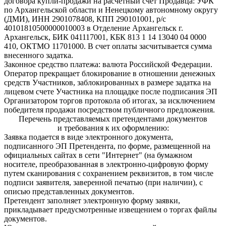
договора купли-продажи на расчетный счет Продавца: УФК
по Архангельской области и Ненецкому автономному округу
(ДМИ), ИНН 2901078408, КПП 290101001, р/с
40101810500000010003 в Отделение Архангельск г.
Архангельск, БИК 041117001, КБК 813 1 14 13040 04 0000
410, ОКТМО 11701000. В счет оплаты засчитывается сумма
внесенного задатка.
Законное средство платежа: валюта Российской Федерации.
Оператор прекращает блокирование в отношении денежных
средств Участников, заблокированных в размере задатка на
лицевом счете Участника на площадке после подписания ЭП
Организатором торгов протокола об итогах, за исключением
победителя продажи посредством публичного предложения.
Перечень представляемых претендентами документов
и требования к их оформлению:
Заявка подается в виде электронного документа,
подписанного ЭП Претендента, по форме, размещенной на
официальных сайтах в сети "Интернет" (на бумажном
носителе, преобразованная в электронно-цифровую форму
путем сканирования с сохранением реквизитов, в том числе
подписи заявителя, заверенной печатью (при наличии), с
описью представленных документов.
Претендент заполняет электронную форму заявки,
прикладывает предусмотренные извещением о торгах файлы
документов.