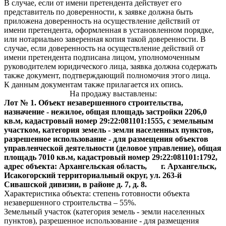
В случае, если от имени претендента действует его
представитель по доверенности, к заявке должна быть
приложена доверенность на осуществление действий от
имени претендента, оформленная в установленном порядке,
или нотариально заверенная копия такой доверенности. В
случае, если доверенность на осуществление действий от
имени претендента подписана лицом, уполномоченным
руководителем юридического лица, заявка должна содержать
также документ, подтверждающий полномочия этого лица.
К данным документам также прилагается их опись.
На продажу выставлены:
Лот № 1. Объект незавершенного строительства,
назначение - нежилое, общая площадь застройки 2206,0
кв.м, кадастровый номер 29:22:081101:1555, с земельным
участком, категория земель - земли населенных пунктов,
разрешенное использование - для размещения объектов
управленческой деятельности (деловое управление), общая
площадь 7010 кв.м, кадастровый номер 29:22:081101:1792,
адрес объекта: Архангельская область, г. Архангельск,
Исакогорский территориальный округ, ул. 263-й
Сивашской дивизии, в районе д. 7, д. 8.
Характеристика объекта: степень готовности объекта
незавершенного строительства – 55%.
Земельный участок (категория земель - земли населенных
пунктов), разрешенное использование - для размещения