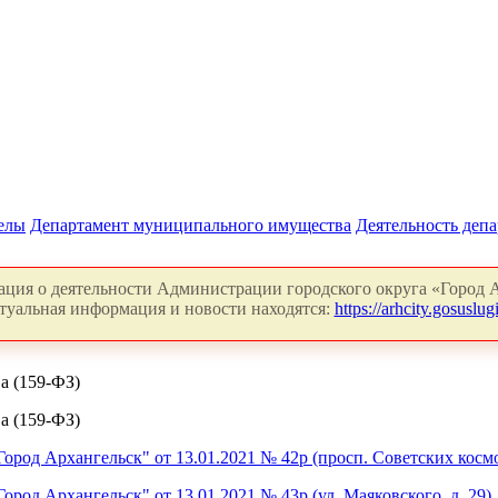
делы
Департамент муниципального имущества
Деятельность деп
ция о деятельности Администрации городского округа «Город А
туальная информация и новости находятся:
https://arhcity.gosuslugi
а (159-ФЗ)
а (159-ФЗ)
од Архангельск" от 13.01.2021 № 42р (просп. Советских космон
од Архангельск" от 13.01.2021 № 43р (ул. Маяковского, д. 29)