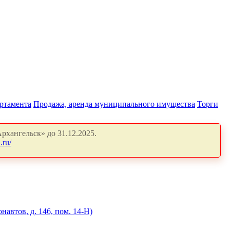
артамента
Продажа, аренда муниципального имущества
Торги
рхангельск» до 31.12.2025.
.ru/
автов, д. 146, пом. 14-Н)