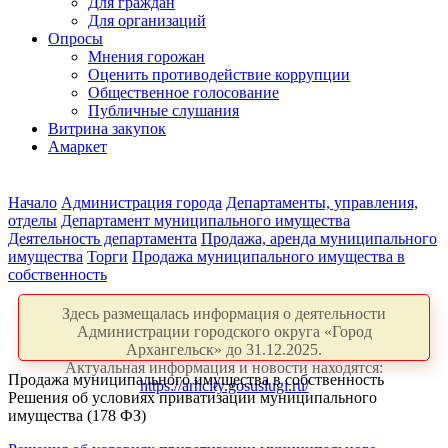
Для граждан
Для организаций
Опросы
Мнения горожан
Оценить противодействие коррупции
Общественное голосование
Публичные слушания
Витрина закупок
Амаркет
Начало
Администрация города
Департаменты, управления,
отделы
Департамент муниципального имущества
Деятельность департамента
Продажа, аренда муниципального
имущества
Торги
Продажа муниципального имущества в
собственность
Здесь размещалась информация о деятельности
Администрации городского округа «Город
Архангельск» до 31.12.2025.
Актуальная информация и новости находятся:
Продажа муниципального имущества в собственность
https://arhcity.gosuslugi.ru/
Решения об условиях приватизации муниципального
имущества (178 ФЗ)