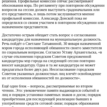
решения. Профильные комиссии сейчас рассматривают
обоснования мэра. По регламенту при повторном обсуждении
вопросов на сессии должен выступить градоначальник или
его представитель, и лишь потом заслушивается мнение
профильной комиссии. Александр Донской пока не
определился со своим участием в повторном обсуждении или
назначением представителя.
Достаточно острым обещает стать вопрос о согласовании
кандидатуры для назначения на муниципальную должность.
Речь пойдёт о Светлане Татьяниной, 30 января назначенной
мэром города исполняющей обязанности своего заместителя
по социальным вопросам. Согласно Уставу Архангельска, «в
случае отклонения городским Советом предложенной
кандидатуры мэр города на следующей сессии повторно
вносит кандидатуру. Одна и та же кандидатура не может
предлагаться более двух раз. Несогласование городским
Советом указанных должностных лиц влечёт освобождение
их от исполнения обязанностей по должности».
Ещё один блок – вопросы, рассматриваемые во втором
чтении. Это: увековечение памяти выдающихся событий и
лиц и порядок установки памятных знаков и досок; порядок
приобретения для последующей реализации бывших в
употреблении средств сотовой связи; порядок образования