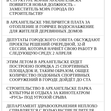
В СТРУКТУРЕ МЭРИИ АРХАНГЕЛЬСКА
ПОЯВИТСЯ НОВАЯ ДОЛЖНОСТЬ –
ЗАМЕСТИТЕЛЬ МЭРА ГОРОДА ПО
СТРОИТЕЛЬСТВУ
В АРХАНГЕЛЬСКЕ УВЕЛИЧИТСЯ ПЛАТА ЗА
ОТОПЛЕНИЕ И ГОРЯЧЕЕ ВОДОСНАБЖЕНИЕ
ДЛЯ ЖИТЕЛЕЙ ДЕРЕВЯННЫХ ДОМОВ
ДЕПУТАТЫ ГОРОДСКОГО СОВЕТА ОБСУЖДАЮТ
ПРОЕКТЫ РЕШЕНИЙ ОЧЕРЕДНОЙ, 32-Й
СЕССИИ, КОТОРАЯ НАЧНЁТ СВОЮ РАБОТУ В
СЛЕДУЮЩУЮ СРЕДУ, 2 АПРЕЛЯ
ЭТИМ ЛЕТОМ В АРХАНГЕЛЬСКЕ БУДЕТ
ПОСТРОЕНО ПОРЯДКА 25 СПОРТИВНЫХ
ПЛОЩАДОК И, ТАКИМ ОБРАЗОМ, ОБЩЕЕ
КОЛИЧЕСТВО ПОДОБНЫХ СПОРТИВНЫХ
СООРУЖЕНИЙ В ГОРОДЕ ДОЙДЁТ ДО СТА
СТРОИТЕЛЬСТВО В АРХАНГЕЛЬСКЕ ПАРКА
КУЛЬТУРЫ И ОТДЫХА ЗА КИНОТЕАТРОМ
«РУСЬ» ПОД УГРОЗОЙ СРЫВА
ДЕПАРТАМЕНТ ЗДРАВООХРАНЕНИЯ НЕПЛОХО
СПРАВЛЯЕТСЯ С РОЛЬЮ РАСПРЕДЕЛИТЕЛЯ