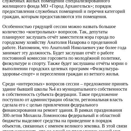
служебных жилых помещений специализированного
жилищного фонда МО «Город Архангельск»; порядок
предоставления служебных помещений и перечня категорий
граждан, которым предоставляются эти помещения.
Особенностью грядущей сессии можно назвать большое
количество «контрольных» вопросов. Так, депутаты
планируют заслушать отчёт заместителя мэра города по
городскому хозяйству Анатолия Назарова о проделанной
работе. Напомним, что Анатолий Николаевич уже более года
занимает эту должность. Будет заслушан отчёт о работе
постоянной комиссии горсовета по молодёжной политике,
физкультуре и спорту. Также будет заслушаны отчёты мэрии о
выполнении городских целевых программ «Физкультура-
здоровье-спорт» и переселения граждан из ветхого жилья.
Среди «интересных» вопросов сессии – предложение принять
здание бывшей школы №4 из муниципального собственности
в собственность субъекта федерации. Такое предложение
поступило от администрации области, региональная власть
сделала его с целью привлечения федерального
финансирования на ремонт здания. В рамках празднования
300-летия Михаила Ломоносова федеральный и областной
бюджеты выделяют средства на приведение в порядок
объектов, связанных с именем великого земляка. В этой связи