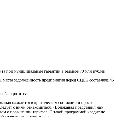
ита под муниципальные гарантии в размере 70 млн рублей.
1 марта задолженность предприятия перед СЦБК составляла 45
о обанкротится.
оканал находится в критическом состоянии и просит
ледует с ними ознакомиться. «Водоканал представил нам
овном о повышении тарифов. С такой программой кредит не
м навсегда», - отметил он.