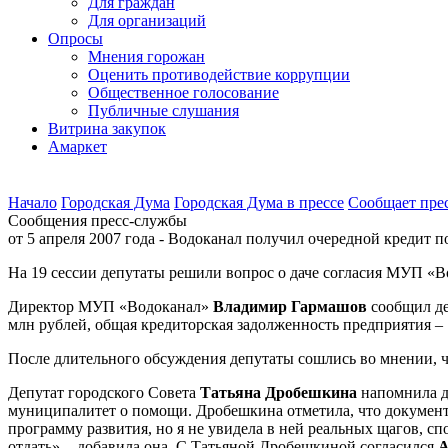
Для граждан
Для организаций
Опросы
Мнения горожан
Оценить противодействие коррупции
Общественное голосование
Публичные слушания
Витрина закупок
Амаркет
Начало
Городская Дума
Городская Дума в прессе
Сообщает пре
Сообщения пресс-службы
от 5 апреля 2007 года - Водоканал получил очередной кредит п
На 19 сессии депутаты решили вопрос о даче согласия МУП «В
Директор МУП «Водоканал»
Владимир Гармашов
сообщил де
млн рублей, общая кредиторская задолженность предприятия – 
После длительного обсуждения депутаты сошлись во мнении, ч
Депутат городского Совета
Татьяна Дробешкина
напомнила д
муниципалитет о помощи. Дробешкина отметила, что документы
программу развития, но я не увидела в ней реальных щагов, с
отдать», - добавила она. С Татьяной Дробешкиной согласился
А