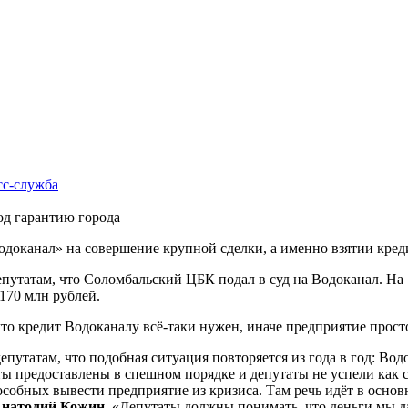
сс-cлужба
од гарантию города
одоканал» на совершение крупной сделки, а именно взятии кред
путатам, что Соломбальский ЦБК подал в суд на Водоканал. На 
170 млн рублей.
то кредит Водоканалу всё-таки нужен, иначе предприятие прост
епутатам, что подобная ситуация повторяется из года в год: Вод
 предоставлены в спешном порядке и депутаты не успели как с
пособных вывести предприятие из кризиса. Там речь идёт в осн
натолий Кожин.
«Депутаты должны понимать, что деньги мы даё