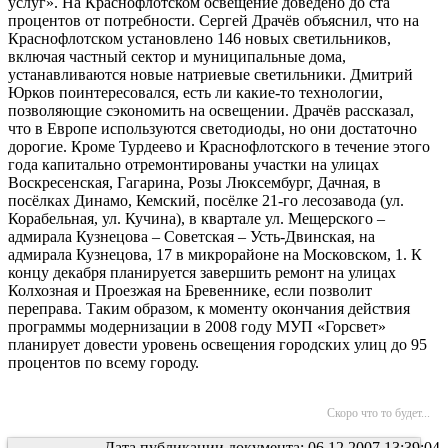
услуг». На Краснофлотском освещение доведено до ста
процентов от потребности. Сергей Драчёв объяснил, что на
Краснофлотском установлено 146 новых светильников,
включая частный сектор и муниципальные дома,
устанавливаются новые натриевые светильники. Дмитрий
Юрков поинтересовался, есть ли какие-то технологии,
позволяющие сэкономить на освещении. Драчёв рассказал,
что в Европе используются светодиоды, но они достаточно
дорогие. Кроме Турдеево и Краснофлотского в течение этого
года капитально отремонтированы участки на улицах
Воскресенская, Гагарина, Розы Люксембург, Дачная, в
посёлках Динамо, Кемский, посёлке 21-го лесозавода (ул.
Корабельная, ул. Кучина), в квартале ул. Мещерского –
адмирала Кузнецова – Советская – Усть-Двинская, на
адмирала Кузнецова, 17 в микрорайоне на Московском, 1. К
концу декабря планируется завершить ремонт на улицах
Колхозная и Проезжая на Бревеннике, если позволит
переправа. Таким образом, к моменту окончания действия
программы модернизации в 2008 году МУП «Горсвет»
планирует довести уровень освещения городских улиц до 95
процентов по всему городу.
Скоро что то будет...
Дата публикации документа: 06.12.2007 13:39:04