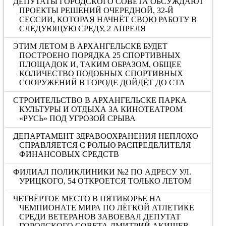
ДЕПУТАТЫ ГОРОДСКОГО СОВЕТА ОБСУЖДАЮТ
ПРОЕКТЫ РЕШЕНИЙ ОЧЕРЕДНОЙ, 32-Й
СЕССИИ, КОТОРАЯ НАЧНЁТ СВОЮ РАБОТУ В
СЛЕДУЮЩУЮ СРЕДУ, 2 АПРЕЛЯ
ЭТИМ ЛЕТОМ В АРХАНГЕЛЬСКЕ БУДЕТ
ПОСТРОЕНО ПОРЯДКА 25 СПОРТИВНЫХ
ПЛОЩАДОК И, ТАКИМ ОБРАЗОМ, ОБЩЕЕ
КОЛИЧЕСТВО ПОДОБНЫХ СПОРТИВНЫХ
СООРУЖЕНИЙ В ГОРОДЕ ДОЙДЁТ ДО СТА
СТРОИТЕЛЬСТВО В АРХАНГЕЛЬСКЕ ПАРКА
КУЛЬТУРЫ И ОТДЫХА ЗА КИНОТЕАТРОМ
«РУСЬ» ПОД УГРОЗОЙ СРЫВА
ДЕПАРТАМЕНТ ЗДРАВООХРАНЕНИЯ НЕПЛОХО
СПРАВЛЯЕТСЯ С РОЛЬЮ РАСПРЕДЕЛИТЕЛЯ
ФИНАНСОВЫХ СРЕДСТВ
ФИЛИАЛ ПОЛИКЛИНИКИ №2 ПО АДРЕСУ УЛ.
УРИЦКОГО, 54 ОТКРОЕТСЯ ТОЛЬКО ЛЕТОМ
ЧЕТВЁРТОЕ МЕСТО В ПЯТИБОРЬЕ НА
ЧЕМПИОНАТЕ МИРА ПО ЛЁГКОЙ АТЛЕТИКЕ
СРЕДИ ВЕТЕРАНОВ ЗАВОЕВАЛ ДЕПУТАТ
ГОРОДСКОГО СОВЕТА ДМИТРИЙ АКИШЕВ