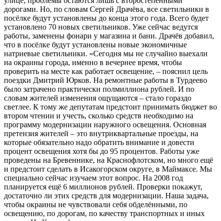
улице, проблемы остаются лишь с второстепенными
дорогами. Но, по словам Сергей Драчёва, все светильники в
посёлке будут установлены до конца этого года. Всего будет
установлено 70 новых светильников. Уже сейчас ведутся
работы, заменены фонари у магазина и бани. Драчёв добавил,
что в посёлке будут установлены новые экономичные
натриевые светильники. «Сегодня мы не случайно выехали
на окраины города, именно в вечернее время, чтобы
проверить на месте как работает освещение, – пояснил цель
поездки Дмитрий Юрков. На ремонтные работы в Турдеево
было затрачено практически полмиллиона рублей. И по
словам жителей изменения ощущаются – стало гораздо
светлее. К тому же депутатам предстоит принимать бюджет во
втором чтении и учесть, сколько средств необходимо на
программу модернизации наружного освещения. Основная
претензия жителей – это внутриквартальные проезды, на
которые обязательно надо обратить внимание и довести
процент освещения хотя бы до 95 процентов. Работы уже
проведены на Бревеннике, на Краснофлотском, но много ещё
и предстоит сделать в Исакогорском округе, в Маймаксе. Мы
специально сейчас изучаем этот вопрос. На 2008 год
планируется ещё 6 миллионов рублей. Проверки покажут,
достаточно ли этих средств для модернизации. Наша задача,
чтобы окраины не чувствовали себя обделёнными, по
освещению, по дорогам, по качеству транспортных и иных