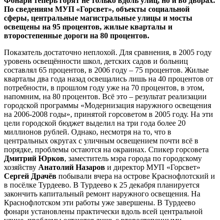
Фонари теперь горят не только вдоль улиц, но и во дворах.
По сведениям МУП «Горсвет», объекты социальной
сферы, центральные магистральные улицы и мосты
освещены на 95 процентов, жилые кварталы и
второстепенные дороги на 80 процентов.
Показатель достаточно неплохой. Для сравнения, в 2005 году
уровень освещённости школ, детских садов и больниц
составлял 65 процентов, в 2006 году – 75 процентов. Жилые
кварталы два года назад освещались лишь на 40 процентов от
потребности, в прошлом году уже на 70 процентов, в этом,
напомним, на 80 процентов. Всё это – результат реализации
городской программы «Модернизация наружного освещения
на 2006-2008 годы», принятой горсоветом в 2005 году. На эти
цели городской бюджет выделил на три года более 20
миллионов рублей. Однако, несмотря на то, что в
центральных округах с уличным освещением почти всё в
порядке, проблемы остаются на окраинах. Спикер горсовета
Дмитрий Юрков
, заместитель мэра города по городскому
хозяйству
Анатолий Назаров
и директор МУП «Горсвет»
Сергей Драчёв
побывали вчера на острове Краснофлотский и
в посёлке Турдеево. В Турдеево к 25 декабря планируется
закончить капитальный ремонт наружного освещения. На
Краснофлотском эти работы уже завершены. В Турдеево
фонари установлены практически вдоль всей центральной