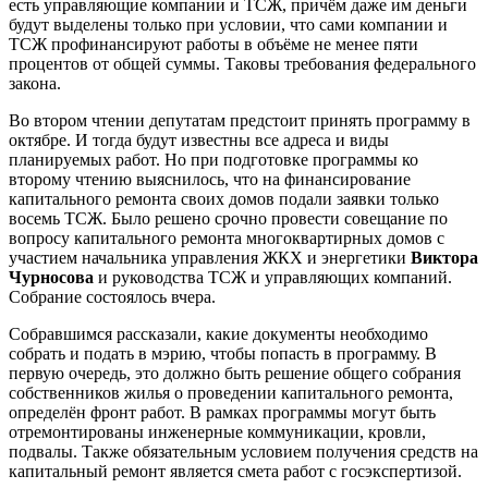
есть управляющие компании и ТСЖ, причём даже им деньги
будут выделены только при условии, что сами компании и
ТСЖ профинансируют работы в объёме не менее пяти
процентов от общей суммы. Таковы требования федерального
закона.
Во втором чтении депутатам предстоит принять программу в
октябре. И тогда будут известны все адреса и виды
планируемых работ. Но при подготовке программы ко
второму чтению выяснилось, что на финансирование
капитального ремонта своих домов подали заявки только
восемь ТСЖ. Было решено срочно провести совещание по
вопросу капитального ремонта многоквартирных домов с
участием начальника управления ЖКХ и энергетики
Виктора
Чурносова
и руководства ТСЖ и управляющих компаний.
Собрание состоялось вчера.
Собравшимся рассказали, какие документы необходимо
собрать и подать в мэрию, чтобы попасть в программу. В
первую очередь, это должно быть решение общего собрания
собственников жилья о проведении капитального ремонта,
определён фронт работ. В рамках программы могут быть
отремонтированы инженерные коммуникации, кровли,
подвалы. Также обязательным условием получения средств на
капитальный ремонт является смета работ с госэкспертизой.