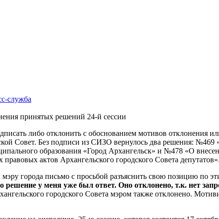
сс-cлужба
онения принятых решений 24-й сессии
писать либо отклонить с обоснованием мотивов отклонения или
дской Совет. Без подписи из СИЗО вернулось два решения: №469
ципального образования «Город Архангельск» и №478 «О внесен
правовых актов Архангельского городского Совета депутатов»
мэру города письмо с просьбой разъяснить свою позицию по эт
 решение у меня уже был ответ. Оно отклонено, т.к. нет зап
нгельского городского Совета мэром также отклонено. Мотиви