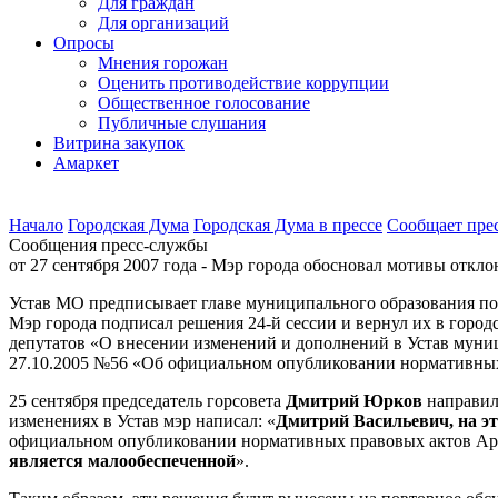
Для граждан
Для организаций
Опросы
Мнения горожан
Оценить противодействие коррупции
Общественное голосование
Публичные слушания
Витрина закупок
Амаркет
Начало
Городская Дума
Городская Дума в прессе
Сообщает пре
Сообщения пресс-службы
от 27 сентября 2007 года - Мэр города обосновал мотивы откл
Устав МО предписывает главе муниципального образования под
Мэр города подписал решения 24-й сессии и вернул их в горо
депутатов «О внесении изменений и дополнений в Устав муни
27.10.2005 №56 «Об официальном опубликовании нормативных 
25 сентября председатель горсовета
Дмитрий Юрков
направил 
изменениях в Устав мэр написал: «
Дмитрий Васильевич, на это
официальном опубликовании нормативных правовых актов Арха
является малообеспеченной
».