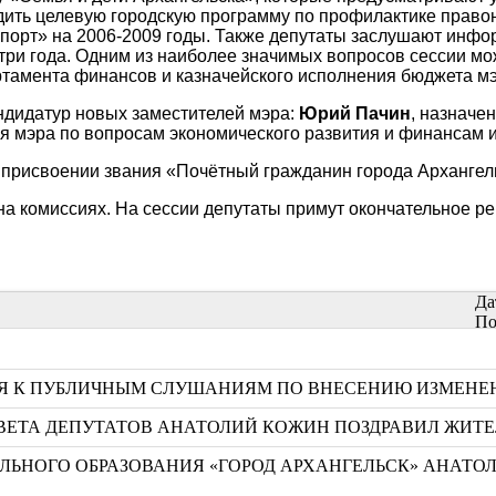
дить целевую городскую программу по профилактике правон
орт» на 2006-2009 годы. Также депутаты заслушают инфор
ри года. Одним из наиболее значимых вопросов сессии мож
артамента финансов и казначейского исполнения бюджета м
ндидатур новых заместителей мэра:
Юрий Пачин
, назначе
ля мэра по вопросам экономического развития и финансам 
 о присвоении звания «Почётный гражданин города Арханге
а комиссиях. На сессии депутаты примут окончательное ре
Да
По
СЯ К ПУБЛИЧНЫМ СЛУШАНИЯМ ПО ВНЕСЕНИЮ ИЗМЕНЕН
ВЕТА ДЕПУТАТОВ АНАТОЛИЙ КОЖИН ПОЗДРАВИЛ ЖИТЕ
НОГО ОБРАЗОВАНИЯ «ГОРОД АРХАНГЕЛЬСК» АНАТОЛ