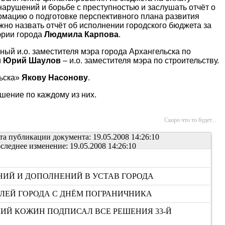
арушений и борьбе с преступностью и заслушать отчёт о
мацию о подготовке перспективного плана развития
но назвать отчёт об исполнении городского бюджета за
эрии города
Людмила Карпова
.
нный и.о. заместителя мэра города Архангельска по
и
Юрий Шаулов
– и.о. заместителя мэра по строительству.
льска»
Якову Насонову
.
шение по каждому из них.
Скоро что то будет...
та публикации документа: 19.05.2008 14:26:10
следнее изменение: 19.05.2008 14:26:10
ИЙ И ДОПОЛНЕНИЙ В УСТАВ ГОРОДА
ЛЕЙ ГОРОДА С ДНЁМ ПОГРАНИЧНИКА
ИЙ КОЖИН ПОДПИСАЛ ВСЕ РЕШЕНИЯ 33-Й