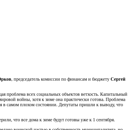
Юрков
, председатель комиссии по финансам и бюджету
Сергей
бщая проблема всех социальных объектов ветхость. Капитальный
ировой войны, хотя к зиме она практически готова. Проблема
ся в самом плохом состоянии. Депутаты пришли к выводу, что
ли, что все дома к зиме будут готовы уже к 1 сентября.
ередано воинской частью в собственность муниципалитета, но