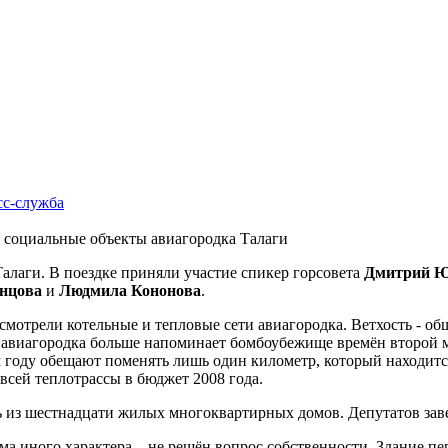
сс-cлужба
ли социальные объекты авиагородка Талаги
Талаги. В поездке приняли участие спикер горсовета
Дмитрий 
нцова
и
Людмила Кононова
.
осмотрели котельные и тепловые сети авиагородка. Ветхость - о
я авиагородка больше напоминает бомбоубежище времён второй м
том году обещают поменять лишь один километр, который находит
всей теплотрассы в бюджет 2008 года.
 из шестнадцати жилых многоквартирных домов. Депутатов завери
ема иного характера – не решён вопрос собственности. Здание п