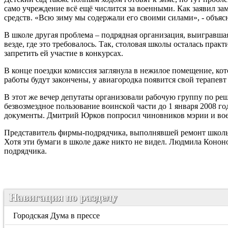
само учреждение всё ещё числится за военными. Как заявил з
средств. «Всю зиму мы содержали его своими силами», - объяс
В школе другая проблема – подрядная организация, выигравшая
везде, где это требовалось. Так, столовая школы осталась пр
запретить ей участие в конкурсах.
В конце поездки комиссия заглянула в нежилое помещение, к
работы будут закончены, у авиагородка появится свой терапев
В этот же вечер депутаты организовали рабочую группу по реше
безвозмездное пользование воинской части до 1 января 2008 г
документы. Дмитрий Юрков попросил чиновников мэрии и воен
Представитель фирмы-подрядчика, выполнявшей ремонт школы, 
Хотя эти бумаги в школе даже никто не видел. Людмила Кононо
подрядчика.
Навигация по разделу
Городская Дума в прессе