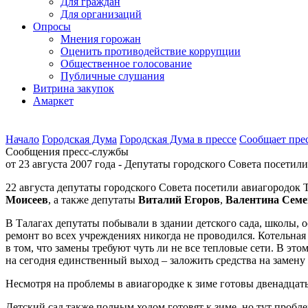
Для граждан
Для организаций
Опросы
Мнения горожан
Оценить противодействие коррупции
Общественное голосование
Публичные слушания
Витрина закупок
Амаркет
Начало
Городская Дума
Городская Дума в прессе
Сообщает пре
Сообщения пресс-службы
от 23 августа 2007 года - Депутаты городского Совета посети
22 августа депутаты городского Совета посетили авиагородок 
Моисеев
, а также депутаты
Виталий Егоров
,
Валентина Семе
В Талагах депутаты побывали в здании детского сада, школы, 
ремонт во всех учреждениях никогда не проводился. Котельна
в том, что замены требуют чуть ли не все тепловые сети. В э
на сегодня единственный выход – заложить средства на замену 
Несмотря на проблемы в авиагородке к зиме готовы двенадцать
Детский сад также полным ходом готовят к зиме, но тут пробл